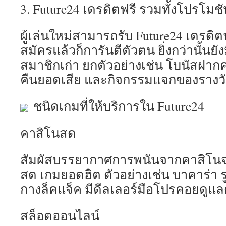
3. Future24 เดรดิตฟรี รวมทั้งโปรโมชั
ผู้เล่นใหม่สามารถรับ Future24 เดรดิต
สมัครแล้วก็การันตีตัวตน ยิ่งกว่านั้น
สมาชิกเก่า ยกตัวอย่างเช่น โบนัสฝากค
คืนยอดเสีย และกิจกรรมแจกของรางวั
ชนิดเกมที่ให้บริการใน Future24
คาสิโนสด
สัมผัสบรรยากาศการพนันจากคาสิโนจ
สด เกมยอดฮิต ตัวอย่างเช่น บาคาร่า รูเ
กางล็คแจ็ค มีดีลเลอร์มือโปรคอยดูแ
สล็อตออนไลน์