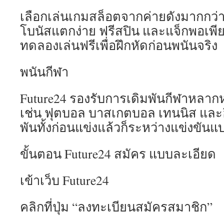
เลือกเล่นเกมสล็อตจากค่ายดังมากกว่า 
โบนัสแตกง่าย ฟรีสปิน และแจ็กพอเพ
ทดลองเล่นฟรีเพื่อฝึกหัดก่อนพนันจริง
พนันกีฬา
Future24 รองรับการเดิมพันกีฬาหลา
เช่น ฟุตบอล บาสเกตบอล เทนนิส และอี
พันทั้งก่อนแข่งแล้วก็ระหว่างแข่งขันแ
ขั้นตอน Future24 สมัคร แบบละเอียด
เข้าเว็บ Future24
คลิกที่ปุ่ม “ลงทะเบียนสมัครสมาชิก”