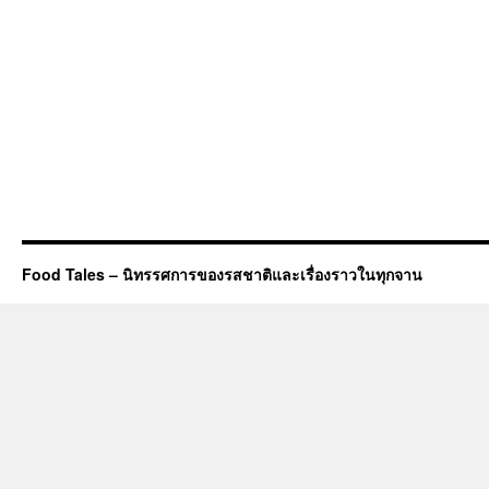
Food Tales – นิทรรศการของรสชาติและเรื่องราวในทุกจาน