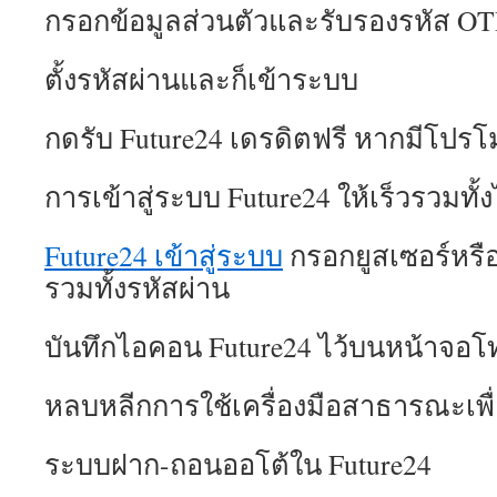
กรอกข้อมูลส่วนตัวและรับรองรหัส OT
ตั้งรหัสผ่านและก็เข้าระบบ
กดรับ Future24 เดรดิตฟรี หากมีโปรโ
การเข้าสู่ระบบ Future24 ให้เร็วรวมทั้
Future24 เข้าสู่ระบบ
กรอกยูสเซอร์หรื
รวมทั้งรหัสผ่าน
บันทึกไอคอน Future24 ไว้บนหน้าจอโทร
หลบหลีกการใช้เครื่องมือสาธารณะเพื
ระบบฝาก-ถอนออโต้ใน Future24