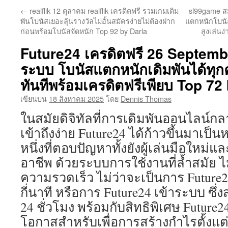
←
realflik 12 ตุลาคม realflik เครดิตฟรี รวมเกมเดิม
sl99game ส
เนื้อหา
พันโบนัสเยอะลุ้นรางวัลไม่อั้นสมัครง่ายไม่ต้องฝาก
แตกหนักโบนัส
ก่อนพร้อมโบนัสจัดหนัก Top 92 by Darla
สูงเล่น
Future24 เครดิตฟรี 26 September
ระบบ โบนัสแตกหนักเดิมพันได้ทุกค่า
ทันทีพร้อมเครดิตฟรีเพียบ Top 72
เขียนบน
18 สิงหาคม 2025
โดย
Dennis Thomas
ในสมัยดิจิทัลที่การเดิมพันออนไลน์กล
เข้าถึงง่าย Future24 ได้ก้าวขึ้นมาเป็
หนึ่งที่ตอบปัญหาทั้งยังผู้เล่นมือใหม่แ
อาชีพ ด้วยระบบการใช้งานที่ล้ำสมัย ไม
ความรวดเร็ว ไม่ว่าจะเป็นการ Future24
กี่นาที หรือการ Future24 เข้าระบบ ซ
24 ชั่วโมง พร้อมกับสิทธิพิเศษ Future24 
โอกาสสำหรับเพื่อการสร้างกำไรตั้งแต