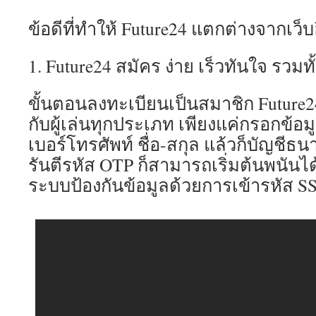
ข้อดีที่ทำให้ Future24 แตกต่างจากเว็บอ
1. Future24 สมัคร ง่าย เร็วทันใจ รวมท
ขั้นตอนลงทะเบียนเป็นสมาชิก Future
กับผู้เล่นทุกประเภท เพียงแค่กรอกข้อ
เบอร์โทรศัพท์ ชื่อ-สกุล แล้วก็บัญชีธ
รันตีรหัส OTP ก็สามารถเริ่มต้นพนันไ
ระบบป้องกันข้อมูลด้วยการเข้ารหัส 