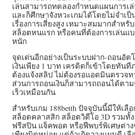
เล่นสามารถทดลองกำหนดแผนการเล่
และก็ศึกษาจังหวะเกมได้โดยไม่จำเป็น
เรื่องการเสี่ยงสูง เหมาะสมมากสำหรับผ
สล็อตหนแรก หรือคนที่ต้องการเล่นแบบช
หนัก
จุดเด่นอีกอย่างเป็นระบบฝาก-ถอนอัตโน
เงินเพียง 1 บาท เครดิตก็เข้าโดยทันทีภ
ต้องแจ้งสลิป ไม่ต้องรอแอดมินตรวจทา
ส่วนการถอนเงินก็สามารถถอนได้ตาม
เร็วเหมือนกัน
สำหรับเกม 188betth ปัจจุบันนี้มีให้เล
สล็อตคลาสสิก สล็อตวิดีโอ 3D รวมทั้ง
ฟรีสปิน แจ็คพอต หรือฟีพบร์พิเศษต่างๆ
เพียงนิดหน่อย แต่ถ้าเกิดวางแผนดี เลื