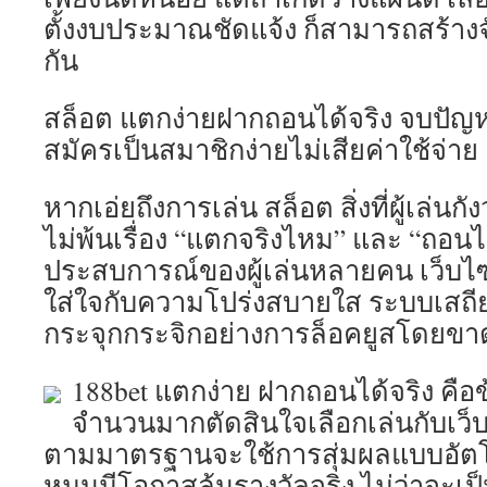
ตั้งงบประมาณชัดแจ้ง ก็สามารถสร้างจ
กัน
สล็อต แตกง่ายฝากถอนได้จริง จบปัญ
สมัครเป็นสมาชิกง่ายไม่เสียค่าใช้จ่าย
หากเอ่ยถึงการเล่น สล็อต สิ่งที่ผู้เล่นก
ไม่พ้นเรื่อง “แตกจริงไหม” และ “ถอนไ
ประสบการณ์ของผู้เล่นหลายคน เว็บไซต
ใส่ใจกับความโปร่งสบายใส ระบบเสถี
กระจุกกระจิกอย่างการล็อคยูสโดยขา
188bet แตกง่าย ฝากถอนได้จริง คือข้
จำนวนมากตัดสินใจเลือกเล่นกับเว็
ตามมาตรฐานจะใช้การสุ่มผลแบบอัตโน
หมุนมีโอกาสลุ้นรางวัลจริง ไม่ว่าจะเป