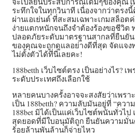
จะเปลี่ยนประสบการณ์เดิมๆของคุณให้
ระทึกใจในทุกวินาที เนื่องจากว่าตรงนี้
ผ่านเอเย่นต์ ที่สะสมเฉพาะเกมสล็อตค่
ง่ายแตกหนักจนถึงจำต้องร้องขอชีวิ
ปลอดภัยระดับมาตรฐานสากลที่ยืนยันว
ของคุณจะถูกดูแลอย่างดีที่สุด จัดแจง
ไม่ตั้งตัวได้ที่นี่เลยคะ!
188betth เว็บไซต์ตรง เป็นอย่างไร? เ
ระดับประเทศถึงเลือกใช้
หลายคนบางครั้งอาจจะสงสัยว่าเพราะเ
เป็น 188betth? ความลับมันอยู่ที่ “ควา
188bet มิได้เป็นแค่เว็บไซต์พนันทั่วไป
สุดยอดที่มีใบอนุมัติถูก ยืนยันความมั
ร้อยล้านพันล้านก็จ่ายไหว