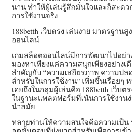
นาน ทำให้ผู้เล่นรู้สึกมั่นใจและก็สะดวก
การใช้งานจริง
188betth เว็บตรง เล่นง่าย มาตรฐานส
ออนไลน์
เกมสล็อตออนไลน์มีการพัฒนาไปอย่างรว
มองหาเพียงแค่ความสนุกเพียงอย่างเดี
สำคัญกับ “ความเสถียรภาพ ความปลอ
สำหรับในการใช้งาน” เพิ่มขึ้นเรื่อยๆ หนึ
เอ่ยถึงในกลุ่มผู้เล่นคือ 188betth เว็บตร
ในฐานะแพลตฟอร์มที่เน้นการใช้งานง่
นำสมัย
หลายท่านให้ความสนใจคือความเป็น “เว
ลดขั้นตอนที่ยุ่งยากสำหรับเพื่อการเข้าเ