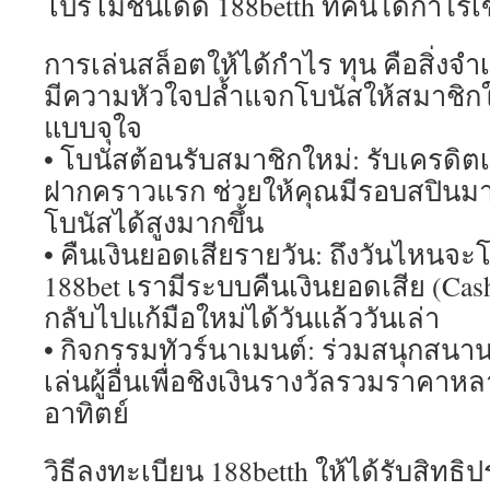
โปรโมชั่นเด็ด 188betth ที่คนได้กำไรเ
การเล่นสล็อตให้ได้กำไร ทุน คือสิ่งจำ
มีความหัวใจปล้ำแจกโบนัสให้สมาชิก
แบบจุใจ
• โบนัสต้อนรับสมาชิกใหม่: รับเครดิตเ
ฝากคราวแรก ช่วยให้คุณมีรอบสปินมา
โบนัสได้สูงมากขึ้น
• คืนเงินยอดเสียรายวัน: ถึงวันไหนจะโช
188bet เรามีระบบคืนเงินยอดเสีย (Cash
กลับไปแก้มือใหม่ได้วันแล้ววันเล่า
• กิจกรรมทัวร์นาเมนต์: ร่วมสนุกสนานแ
เล่นผู้อื่นเพื่อชิงเงินรางวัลรวมราค
อาทิตย์
วิธีลงทะเบียน 188betth ให้ได้รับสิทธิ