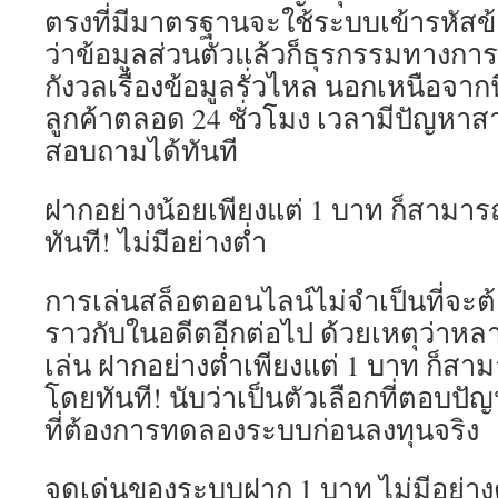
ตรงที่มีมาตรฐานจะใช้ระบบเข้ารหัสข้อม
ว่าข้อมูลส่วนตัวแล้วก็ธุรกรรมทางการ
กังวลเรื่องข้อมูลรั่วไหล นอกเหนือจากน
ลูกค้าตลอด 24 ชั่วโมง เวลามีปัญหา
สอบถามได้ทันที
ฝากอย่างน้อยเพียงแต่ 1 บาท ก็สามารถเ
ทันที! ไม่มีอย่างต่ำ
การเล่นสล็อตออนไลน์ไม่จำเป็นที่จะต้
ราวกับในอดีตอีกต่อไป ด้วยเหตุว่าหลา
เล่น ฝากอย่างต่ำเพียงแต่ 1 บาท ก็สาม
โดยทันที! นับว่าเป็นตัวเลือกที่ตอบปัญ
ที่ต้องการทดลองระบบก่อนลงทุนจริง
จุดเด่นของระบบฝาก 1 บาท ไม่มีอย่างต่