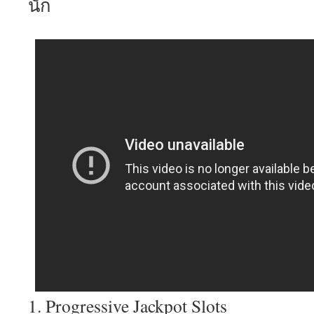
นัก
1. Progressive Jackpot Slots