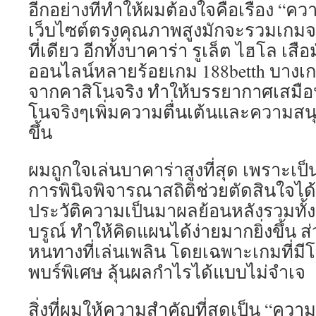
อีกอย่างที่ทำให้ผมต้องใจคือเรื่อง 
เว็บไซต์ตรงคุณภาพสูงมักจะรวมเกมจ
ที่เดียว อีกทั้งบาคาร่า รูเล็ต ไฮโล เสื
ออนไลน์หลายร้อยเกม 188betth บาง
จากคาสิโนจริง ทำให้บรรยากาศเสมือนน
โนจริงๆเพิ่มความตื่นเต้นและความสนุ
ขึ้น
ผมถูกใจเล่นบาคาร่าสูงที่สุด เพราะเป็น
การพินิจพิจารณาสถิติช่วยตัดสินใจได้ เ
ประวัติความเป็นมาผลย้อนหลังรวมทั้
บรูณ์ ทำให้คิดแผนได้ง่ายมากยิ่งขึ้น ส
หนทางที่เล่นเพลิน โดยเฉพาะเกมที่มีโ
พบร์พิเศษ ลุ้นผลกำไรได้แบบไม่จำเจ
สิ่งที่ผมให้ความสำคัญที่สุดเป็น “ควา