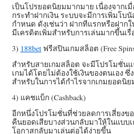
เป็นโปรยอดนิยมมากมาย เนื่องจากเมื่อ
กระทำฝากเงิน ระบบจะมีการเพิ่มโบนัสใ
กำหนด ดังเช่นว่า ฝากทีแรกหรือฝากใน
มีเครดิตเพิ่มสำหรับการเล่นมากขึ้นเรื
3)
188bet
ฟรีสปินเกมสล็อต (Free Spin
สำหรับสายเกมสล็อต จะมีโปรโมชั่นแจ
เกมได้โดยไม่ต้องใช้เงินของตนเอง ซึ่ง
สำหรับในการได้กำไรจากเกมยอดนิยม
4) แคชแบ็ก (Cashback)
อีกหนึ่งโปรโมชั่นที่ช่วยลดการเสี่ยงข
คืนยอดเสียบางส่วนกลับมาให้ในแบบเคร
โอกาสกลับมาเล่นต่อได้ง่ายขึ้น