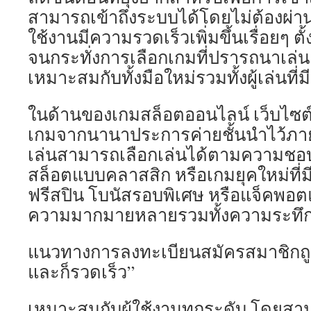
สามารถเข้าถึงระบบได้โดยไม่ต้องผ่า
ใช้งานมีความรวดเร็วเพิ่มขึ้นเรื่อยๆ ตั
จนกระทั่งการเลือกเกมที่ปรารถนาเล่น 
เหมาะสมกับทั้งมือใหม่รวมทั้งผู้เล่นที
ในด้านของเกมสล็อตออนไลน์ เว็บไซต
เกมจากนานาประการค่ายชั้นนำไว้ภายใน
เล่นสามารถเลือกเล่นได้ตามความชอบ 
สล็อตแบบคลาสสิก หรือเกมยุคใหม่ที่มีฟ
ฟรีสปิน โบนัสรอบพิเศษ หรือแจ็คพอตแ
ความมากมายหลายรวมทั้งความระทึก
แนวทางการลงทะเบียนสมัครสมาชิกถู
และก็รวดเร็ว”
เหมาะสมกับผู้ใช้งานทุกระดับ โดยสา