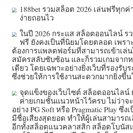
ที่
ส
188bet รวมสล็อต 2026 เล่นฟรีทุกค่
ส
ง่ายถอนไว
ต
ล
เ
ในปี 2026 กระแส สล็อตออนไลน์ รว
ค
ฟรี ยังคงเป็นที่นิยมโดยตลอด เพราะ
ร
ไ
ต้องการแพลตฟอร์มที่สามารถเข้าเล่นไ
ฝ
สมัครสลับซับซ้อน และก็รวมเกมจากหล
ถ
ส
เดียว โดยเฉพาะอย่างยิ่งเว็บที่รองรั
ใ
ซึ่งช่วยให้การใช้งานสะดวกมากยิ่งขึ้น
ล่
T
1
จุดแข็งของเว็บไซต์ สล็อตออนไลน์ 
b
ค่ายเกมชั้นแนวหน้าไว้ครบ ไม่ว่าจ
I
1
อย่าง PG Soft หรือ Pragmatic Play ซึ่ง
1
มีชื่อเสียงสุดยอด ทำให้ผู้เล่นสามาร
ก
อีกทั้งสล็อตแนวคลาสสิก สล็อตโบนัสแ
6
ค