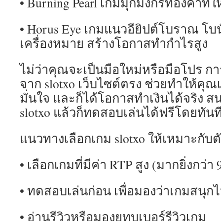
• Burning Pearl เกมมุกมังกรทองคำที่ใ
• Horus Eye เกมแนวอียิปต์โบราณ โบน
เครื่องหมาย สร้างโอกาสทำกำไรสูง
ไม่ว่าคุณจะเป็นมือใหม่หรือมือโปร กา
จาก slotxo เว็บไซต์ตรง ช่วยทำให้คุณเร
มั่นใจ และก็ได้โอกาสทำเงินได้จริง 
slotxo แล้วก็ทดสอบเล่นได้ฟรีโดยทันท
แนวทางเลือกเกม slotxo ให้เหมาะกับต
• เลือกเกมที่มีค่า RTP สูง (มากยิ่งกว่า
• ทดสอบเล่นก่อน เพื่อมองว่าเกมสนุก
• อ่านรีวิวหรือมองยูทูบเบอร์รีวิวเกม