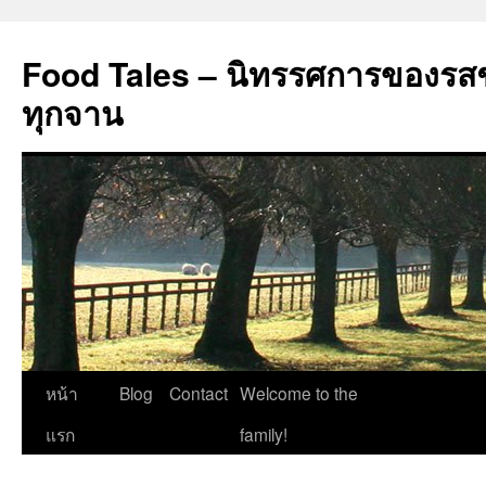
Food Tales – นิทรรศการของรสช
ทุกจาน
ข้าม
หน้า
Blog
Contact
Welcome to the
ไป
แรก
family!
ยัง