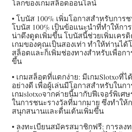
โลกของเกมสล็อตออนไลน์
• โบนัส 100% เพิ่มโอกาสสำหรับการชน
โบนัส 100% เป็นข้อแนะนำที่ทำให้การเล
น่าดึงดูดเพิ่มขึ้น โบนัสนี้ช่วยเพิ่มเค
เกมของคุณเป็นสองเท่า ทำให้ท่านได
สล็อตและก็เพิ่มช่องทางสำหรับเพื่อ
ขึ้น
• เกมสล็อตที่แตกง่าย: มีเกมSlotxoที
อย่างดี เพื่อผู้เล่นมีโอกาสสำหรับใน
เกมslotxoจากค่ายนี้มากับฟีเจอร์พิเศ
ในการชนะรางวัลที่มากมาย ซึ่งทำให้
สนุกสนานและตื่นเต้นเพิ่มขึ้น
• ลงทะเบียนสมัครสมาชิกฟรี: การลง