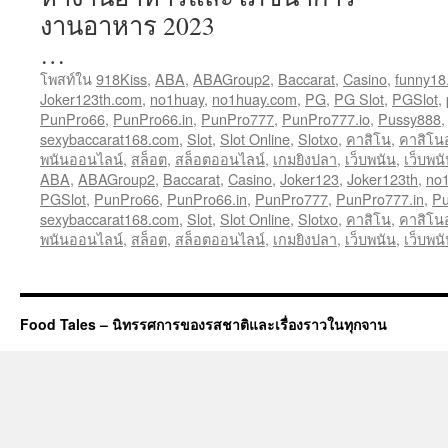
slotxos24hr.li
งานอาหาร 2023
27
ตุลาคม
…
2024
โพสท์ใน
918Kiss
,
ABA
,
ABAGroup2
,
Baccarat
,
Casino
,
funny18.
Joker123th.com
,
no1huay
,
no1huay.com
,
PG
,
PG Slot
,
PGSlot
,
PunPro66
,
PunPro66.in
,
PunPro777
,
PunPro777.io
,
Pussy888
sexybaccarat168.com
,
Slot
,
Slot Online
,
Slotxo
,
คาสิโน
,
คาสิโน
พนันออนไลน์
,
สล็อต
,
สล็อตออนไลน์
,
เกมยิงปลา
,
เว็บพนัน
,
เว็บพน
ABA
,
ABAGroup2
,
Baccarat
,
Casino
,
Joker123
,
Joker123th
,
no
PGSlot
,
PunPro66
,
PunPro66.in
,
PunPro777
,
PunPro777.in
,
Pu
sexybaccarat168.com
,
Slot
,
Slot Online
,
Slotxo
,
คาสิโน
,
คาสิโน
พนันออนไลน์
,
สล็อต
,
สล็อตออนไลน์
,
เกมยิงปลา
,
เว็บพนัน
,
เว็บพน
Food Tales – นิทรรศการของรสชาติและเรื่องราวในทุกจาน