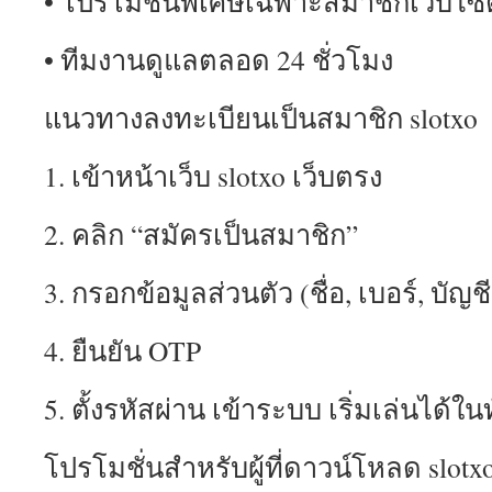
• โปรโมชั่นพิเศษเฉพาะสมาชิกเว็บไซ
• ทีมงานดูแลตลอด 24 ชั่วโมง
แนวทางลงทะเบียนเป็นสมาชิก slotxo
1. เข้าหน้าเว็บ slotxo เว็บตรง
2. คลิก “สมัครเป็นสมาชิก”
3. กรอกข้อมูลส่วนตัว (ชื่อ, เบอร์, บั
4. ยืนยัน OTP
5. ตั้งรหัสผ่าน เข้าระบบ เริ่มเล่นได้ใน
โปรโมชั่นสำหรับผู้ที่ดาวน์โหลด slotxo 