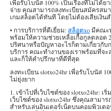
เพื่อรับโบนัส 100% เป็นเรื่องที่ไม่ได้ย
จ่าย คุณสามารถลงทะเบียนสมัครสมาชิก
เกมสล็อตได้ทันที โดยไม่ต้องเสียเงิน
• การบริการที่ดีเยี่ยม:
สล็อตxo
มีคณะท
พร้อมให้ความช่วยเหลือเกื้อกูลตลอด 2
ปริศนาหรือปัญหาอะไรก็ตามเกี่ยวกับ
บริการ คณะทำงานของเราพร้อมที่จะ
และก็ให้คำปรึกษาที่ดีที่สุด
ลงทะเบียน slotxo24hr เพื่อรับโบนัส 10
ไม่ยุ่งยาก
1. เข้าไปที่เว็บไซต์ของ slotxo24hr: เร
เว็บไซต์ของ slotxo24hr ซึ่งคุณสาม
สำหรับเล่นอินเตอร์เน็ตบนคอมพิวเตอร์