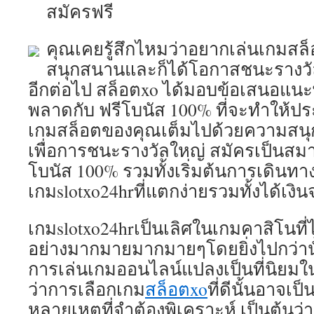
Slotxo24hra.
สมัครฟรี
ใคร
บอก
งบ
คุณเคยรู้สึกไหมว่าอยากเล่นเกมสล็อต
น้อย
สนุกสนานและก็ได้โอกาสชนะรางวัล
ลงทุน
อีกต่อไป สล็อตxo ได้มอบข้อเสนอแนะ
ไม่
ได้
พลาดกับ ฟรีโบนัส 100% ที่จะทำให้ป
มี20
เกมสล็อตของคุณเต็มไปด้วยความสนุ
ก็
ปั่น
เพื่อการชนะรางวัลใหญ่ สมัครเป็นสมาชิ
ได้
โบนัส 100% รวมทั้งเริ่มต้นการเดิน
มี
ทีม
เกมslotxo24hrที่แตกง่ายรวมทั้งได้เงินจ
ซัพพอร์ต
24
เกมslotxo24hrเป็นเลิศในเกมคาสิโนที่
ชั่วโมง
เกม
อย่างมากมายมากมายๆโดยยิ่งไปกว่านั้น
ฮิต
การเล่นเกมออนไลน์แปลงเป็นที่นิยมใน
ติด
กระแส
ว่าการเลือกเกม
สล็อตxo
ที่ดีนั้นอาจเป
แตก
หลายเหตุที่จำต้องพิเคราะห์ เป็นต้น
สับ