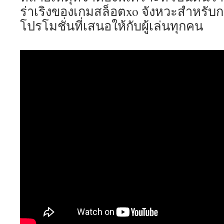
รับ
ร่าเริงของเกมสล็อตxo จังหวะสำหรับก
ทรัพย์
โปรโมชั่นที่เสนอให้กับผู้เล่นทุกคน
ไม่
อั้น
slotxo
รีวิว
จริง
ถอน
เงิน
ได้
ทุก
คน
10
กันยา
2025