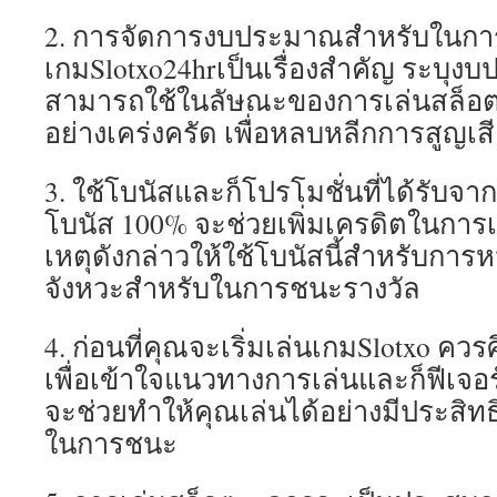
2. การจัดการงบประมาณสำหรับในกา
เกมSlotxo24hrเป็นเรื่องสำคัญ ระบุง
สามารถใช้ในลัษณะของการเล่นสล็อตร
อย่างเคร่งครัด เพื่อหลบหลีกการสูญเ
3. ใช้โบนัสและก็โปรโมชั่นที่ได้รับจาก 
โบนัส 100% จะช่วยเพิ่มเครดิตในการ
เหตุดังกล่าวให้ใช้โบนัสนี้สำหรับการหม
จังหวะสำหรับในการชนะรางวัล
4. ก่อนที่คุณจะเริ่มเล่นเกมSlotxo ค
เพื่อเข้าใจแนวทางการเล่นและก็ฟีเจอร์
จะช่วยทำให้คุณเล่นได้อย่างมีประสิทธ
ในการชนะ