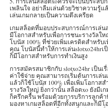
5. การเล่นสล็อตxoควรจะเป็นประสบการ
เพลินใจ อย่าลืมเล่นด้วยวิชาความรู้แล
เล่นเกมกลายเป็นความตึงเครียด
เกมสล็อตที่มอบประสบการณ์การเล่นส
มีโอกาสสำหรับเพื่อการชนะรางวัลใหญ
โบนัส 100% ที่ช่วยเพิ่มเครดิตสำหรับ
คุณ โบนัสนี้ทำให้การเล่นslotxo24hrเป็น
ก็มีโอกาสสำหรับการทำเงินสูง
การสมัครสมาชิกกับ slotxo24hr เป็นเรื่
ค่าใช้จ่าย คุณสามารถเริ่มต้นการเล่
แล้วก็ใช้โบนัส 100% เพื่อเพิ่มโอกา
รางวัลใหญ่ ยิ่งกว่านั้น สล็อตxo ยังม
ก็ครึกครื้น พร้อมด้วยการบริการลูกค้า
มองหาเกมสล็อตที่อีกทั้งสนุกและก็ม