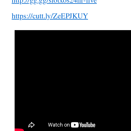
https://cutt.ly/ZeEPJKUY