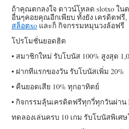
ถ้าคุณตกลงใจ ดาวน์โหลด slotxo ในตอน
อื่นๆคอยคุณอีกเพียบ ทั้งยัง เครดิตฟรี
สล็อตxo
และก็ กิจกรรมหมุนวงล้อฟรี
โปรโมชั่นยอดฮิต
• สมาชิกใหม่ รับโบนัส 100% สูงสุด 1
• ฝากทีแรกของวัน รับโบนัสเพิ่ม 20%
• คืนยอดเสีย 10% ทุกอาทิตย์
• กิจกรรมลุ้นเครดิตฟรีทุกวี่ทุกวันผ่าน 
ทดลองเล่นครบ 10 เกม รับโบนัสพิเศษ