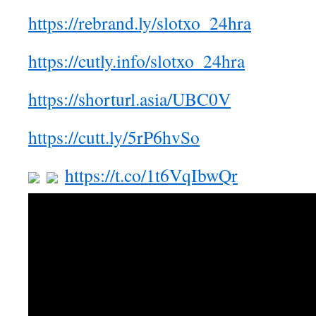
https://rebrand.ly/slotxo_24hra
https://cutly.info/slotxo_24hra
https://shorturl.asia/UBC0V
https://cutt.ly/5rP6hvSo
https://t.co/1t6VqIbwQr