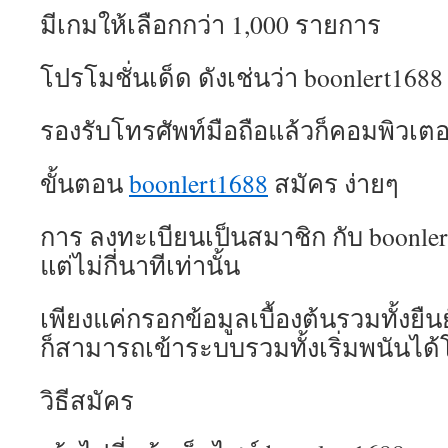
มีเกมให้เลือกกว่า 1,000 รายการ
โปรโมชั่นเด็ด ดังเช่นว่า boonlert1688
รองรับโทรศัพท์มือถือแล้วก็คอมพิวเต
ขั้นตอน
boonlert1688
สมัคร ง่ายๆ
การ ลงทะเบียนเป็นสมาชิก กับ boonler
แต่ไม่กี่นาทีเท่านั้น
เพียงแค่กรอกข้อมูลเบื้องต้นรวมทั้งยื
ก็สามารถเข้าระบบรวมทั้งเริ่มพนันได้
วิธีสมัคร