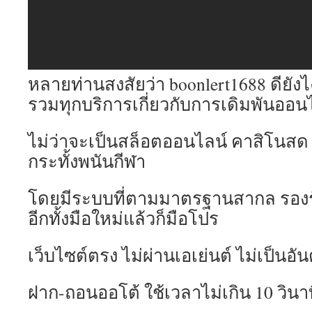
หลายท่านสงสัยว่า boonlert1688 ดียัง
รวมทุกบริการเกี่ยวกับการเดิมพันออน
ไม่ว่าจะเป็นสล็อตออนไลน์ คาสิโนสด 
กระทั้งพนันกีฬา
โดยมีระบบที่ตามมาตรฐานสากล รองรับ
อีกทั้งมือใหม่แล้วก็มือโปร
เว็บไซต์ตรง ไม่ผ่านเอเย่นต์ ไม่เป็นอั
ฝาก-ถอนออโต้ ใช้เวลาไม่เกิน 10 วินา