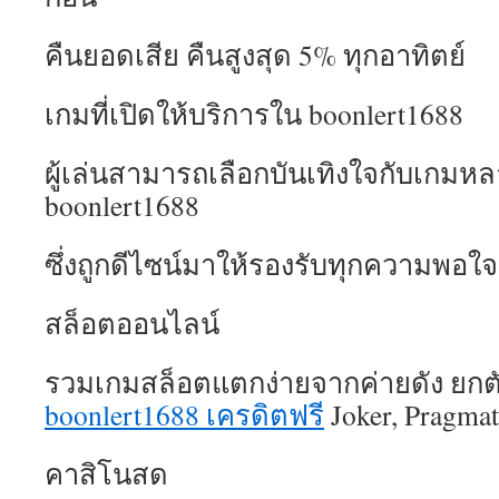
คืนยอดเสีย คืนสูงสุด 5% ทุกอาทิตย์
เกมที่เปิดให้บริการใน boonlert1688
ผู้เล่นสามารถเลือกบันเทิงใจกับเกม
boonlert1688
ซึ่งถูกดีไซน์มาให้รองรับทุกความพอใจข
สล็อตออนไลน์
รวมเกมสล็อตแตกง่ายจากค่ายดัง ยกตั
boonlert1688 เครดิตฟรี
Joker, Pragmati
คาสิโนสด