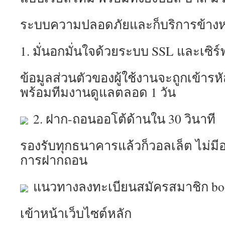
ระบบความปลอดภัยและก็บริการข้างห
1. มั่นอกมั่นใจด้วยระบบ SSL และเซิร์ฟ
ข้อมูลส่วนตัวของผู้ใช้งานจะถูกเข้าร
พร้อมทีมงานดูแลตลอด 1 วัน
2. ฝาก-ถอนออโต้ด้านใน 30 วินาที
รองรับทุกธนาคารแล้วก็วอลเล็ต ไม่มีอ
การฝากถอน
แนวทางลงทะเบียนสมัครสมาชิก boo
เข้าหน้าเว็บไซต์หลัก