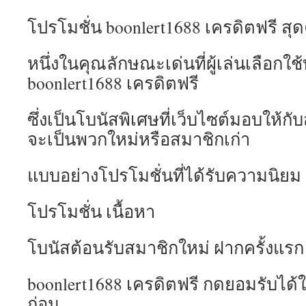
โปรโมชั่น boonlert1688 เครดิตฟรี สุดค
หนึ่งในคุณลักษณะเด่นที่ผู้เล่นเลือกใช
boonlert1688 เครดิตฟรี
ซึ่งเป็นโบนัสพิเศษที่เว็บไซต์มอบให้กั
จะเป็นพวกใหม่หรือสมาชิกเก่า
แบบอย่างโปรโมชั่นที่ได้รับความนิยม
โปรโมชั่น เนื้อหา
โบนัสต้อนรับสมาชิกใหม่ ฝากครั้งแรก 
boonlert1688 เครดิตฟรี กดยอมรับได้ใ
ก่อน