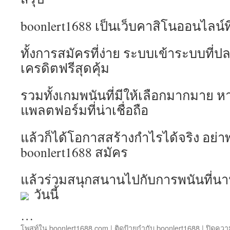
boonlert1688 เป็นเว็บคาสิโนออนไลน์ที
ทั้งการสมัครที่ง่าย ระบบเข้าระบบที่ป
เครดิตฟรีสุดคุ้ม
รวมทั้งเกมพนันที่มีให้เลือกมากมาย
แพลตฟอร์มที่น่าเชื่อถือ
แล้วก็ได้โอกาสสร้างกำไรได้จริง อย่า
boonlert1688 สมัคร
แล้วร่วมสนุกสนานไปกับการพนันที่นา
วันนี้
…
โพสท์ใน
boonlert1688.com
|
ติดป้ายกำกับ
boonlert1688
|
ปิดควา