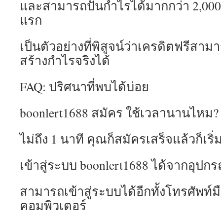
และสามารถปั้นกำไรได้มากกว่า 2,000
แรก
เป็นตัวอย่างที่พิสูจน์ว่าเครดิตฟรีสามา
สร้างกำไรจริงได้
FAQ: ปริศนาที่พบได้บ่อย
boonlert1688 สมัคร ใช้เวลานานไหม?
ไม่ถึง 1 นาที คุณก็สมัครเสร็จแล้วก็เริ่
เข้าสู่ระบบ boonlert1688 ได้จากอุปกร
สามารถเข้าสู่ระบบได้อีกทั้งโทรศัพท์ม
คอมพิวเตอร์