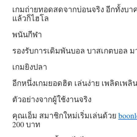
เกมถ่ายทอดสดจากบ่อนจริง อีกทั้งบาคาร
แล้วก็ไฮโล
พนันกีฬา
รองรับการเดิมพันบอล บาสเกตบอล มว
เกมยิงปลา
อีกหนึ่งเกมยอดฮิต เล่นง่าย เพลิดเพล
ตัวอย่างจากผู้ใช้งานจริง
คุณเอ็ม สมาชิกใหม่เริ่มเล่นด้วย
boonl
200 บาท