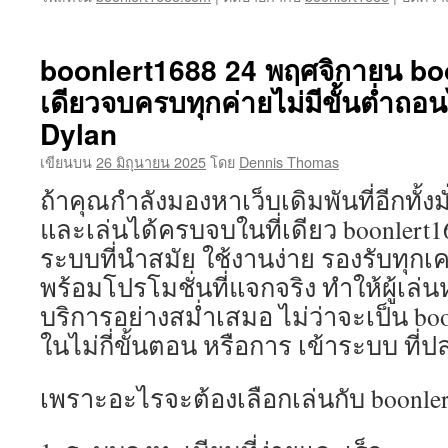
boonlert1688 24 พฤศจิกายน boo
เดียวจบครบทุกค่ายไม่มีขั้นต่ำถอน
Dylan
เขียนบน
26 มิถุนายน 2025
โดย
Dennis Thomas
ถ้าคุณกำลังมองหาเว็บเดิมพันที่อีกทั้ง
และเล่นได้ครบจบในที่เดียว boonlert
ระบบที่นำสมัย ใช้งานง่าย รองรับทุกเคร
พร้อมโปรโมชั่นที่แจกจริง ทำให้ผู้เล
บริการอย่างสม่ำเสมอ ไม่ว่าจะเป็น boo
ในไม่กี่ขั้นตอน หรือการ เข้าระบบ ที่ป
เพราะอะไรจะต้องเลือกเล่นกับ boonle