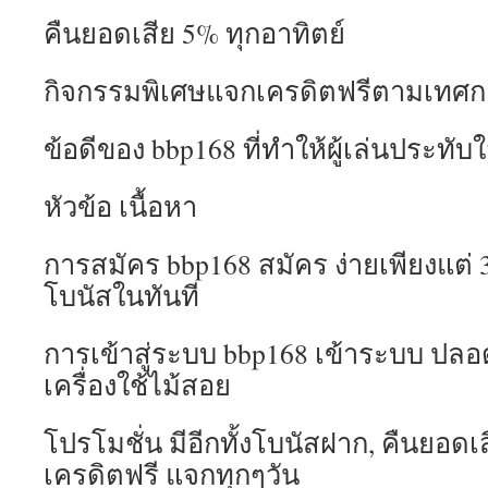
คืนยอดเสีย 5% ทุกอาทิตย์
กิจกรรมพิเศษแจกเครดิตฟรีตามเทศ
ข้อดีของ bbp168 ที่ทำให้ผู้เล่นประทับ
หัวข้อ เนื้อหา
การสมัคร bbp168 สมัคร ง่ายเพียงแต่ 
โบนัสในทันที
การเข้าสู่ระบบ bbp168 เข้าระบบ ปลอดภ
เครื่องใช้ไม้สอย
โปรโมชั่น มีอีกทั้งโบนัสฝาก, คืนยอดเ
เครดิตฟรี แจกทุกๆวัน