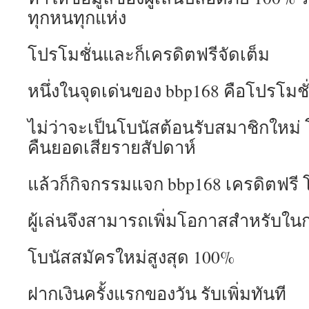
ทุกหนทุกแห่ง
โปรโมชั่นและก็เครดิตฟรีจัดเต็ม
หนึ่งในจุดเด่นของ bbp168 คือโปรโมช
ไม่ว่าจะเป็นโบนัสต้อนรับสมาชิกใหม่
คืนยอดเสียรายสัปดาห์
แล้วก็กิจกรรมแจก bbp168 เครดิตฟร
ผู้เล่นจึงสามารถเพิ่มโอกาสสำหรับใน
โบนัสสมัครใหม่สูงสุด 100%
ฝากเงินครั้งแรกของวัน รับเพิ่มทันที