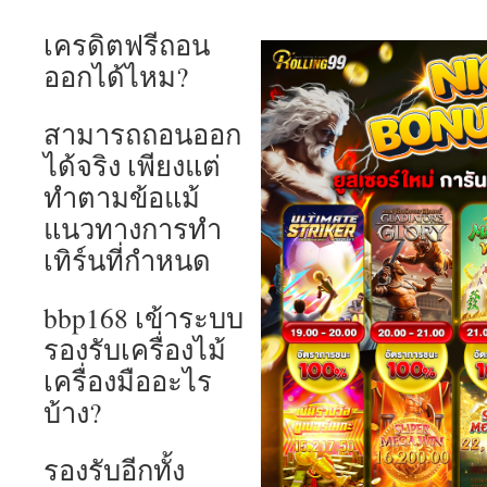
เครดิตฟรีถอน
ออกได้ไหม?
สามารถถอนออก
ได้จริง เพียงแต่
ทำตามข้อแม้
แนวทางการทำ
เทิร์นที่กำหนด
bbp168 เข้าระบบ
รองรับเครื่องไม้
เครื่องมืออะไร
บ้าง?
รองรับอีกทั้ง