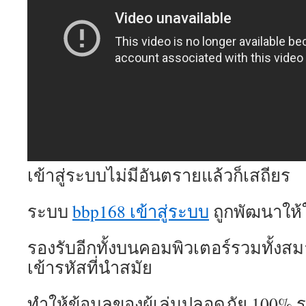
เข้าสู่ระบบไม่มีอันตรายแล้วก็เสถียร
ระบบ
bbp168 เข้าสู่ระบบ
ถูกพัฒนาให้ใ
รองรับอีกทั้งบนคอมพิวเตอร์รวมทั้ง
เข้ารหัสที่นำสมัย
ทำให้ข้อมูลของผู้เล่นปลอดภัย 100% 