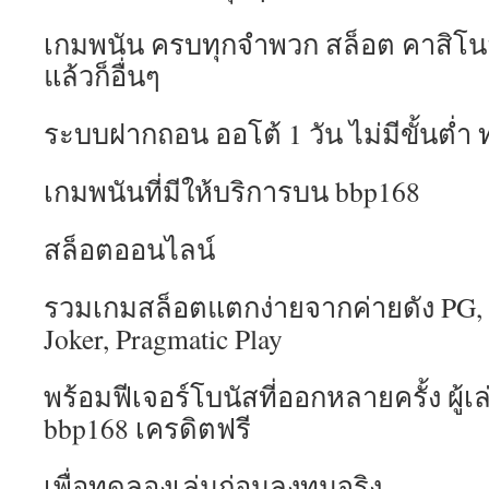
เกมพนัน ครบทุกจำพวก สล็อต คาสิโน
แล้วก็อื่นๆ
ระบบฝากถอน ออโต้ 1 วัน ไม่มีขั้นต่ำ
เกมพนันที่มีให้บริการบน bbp168
สล็อตออนไลน์
รวมเกมสล็อตแตกง่ายจากค่ายดัง PG,
Joker, Pragmatic Play
พร้อมฟีเจอร์โบนัสที่ออกหลายครั้ง ผู้
bbp168 เครดิตฟรี
เพื่อทดลองเล่นก่อนลงทุนจริง