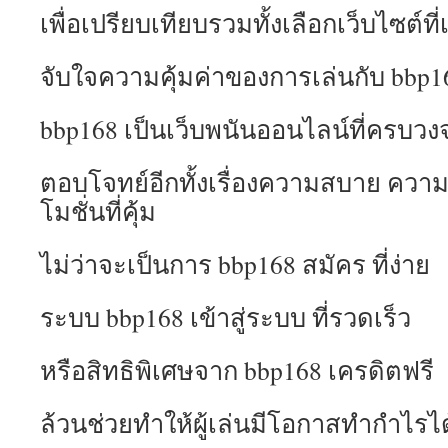
เพื่อเปรียบเทียบรวมทั้งเลือกเว็บไซต์
จับใจความคุ้มค่าของการเล่นกับ bbp1
bbp168 เป็นเว็บพนันออนไลน์ที่ครบวง
ตอบโจทย์อีกทั้งเรื่องความสบาย ควา
โมชั่นที่คุ้ม
ไม่ว่าจะเป็นการ bbp168 สมัคร ที่ง่าย
ระบบ bbp168 เข้าสู่ระบบ ที่รวดเร็ว
หรือสิทธิพิเศษจาก bbp168 เครดิตฟรี
ล้วนช่วยทำให้ผู้เล่นมีโอกาสทำกำไรได