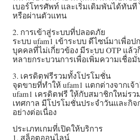
เบอร์โทรศัพท์ และเริ่มเดิมพันได้ทันท
หรือผ่านตัวแทน
2. การเข้าสู่ระบบที่ปลอดภัย
ระบบ ufam1 เข้าระบบ ดีไซน์มาเพื่อป
บุคคลที่ไม่เกี่ยวข้อง มีระบบ OTP แล้
หลายกระบวนการเพื่อเพิ่มความเชื่อมั่น
3. เครดิตฟรีรวมทั้งโปรโมชั่น
จุดขายที่ทำให้ ufam1 แตกต่างจากเจ้า
ufam1 เครดิตฟรี ให้กับสมาชิกใหม่รวม
เทศกาล มีโปรโมชั่นประจำวันและกิจก
อย่างต่อเนื่อง
ประเภทเกมที่เปิดให้บริการ
1. สล็อตออนไลน์