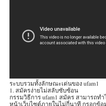
ระบบรวมทั้งลักษณะเด่นของ ufam1
1. สมัครง่ายไม่สลับซับซ้อน
กรรมวิธีการ ufam1 สมัคร สามารถทำไ
หน้าเว็บไซต์ภายในไม่กี่นาที กรอกข้อมู