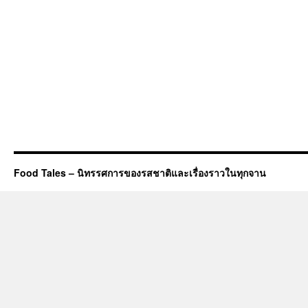
Food Tales – นิทรรศการของรสชาติและเรื่องราวในทุกจาน