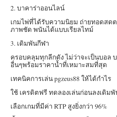
2. บาคาร่าออนไลน์
เกมไพ่ที่ได้รับความนิยม ถ่ายทอดสด
ภาพชัด พนันได้แบบเรียลไทม์
3. เดิมพันกีฬา
ครอบคลุมทุกลีกดัง ไม่ว่าจะเป็นบอล
อื่นๆพร้อมราคาน้ำที่เหมาะสมที่สุด
เทคนิคการเล่น pgzeus88 ให้ได้กำไร
ใช้ เครดิตฟรี ทดลองเล่นก่อนลงเดิมพั
เลือกเกมที่มีค่า RTP สูงยิ่งกว่า 96%