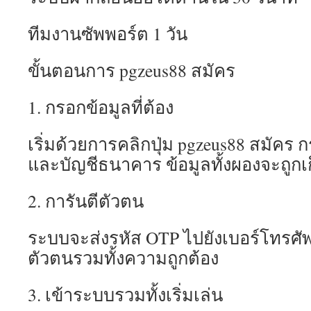
ทีมงานซัพพอร์ต 1 วัน
ขั้นตอนการ pgzeus88 สมัคร
1. กรอกข้อมูลที่ต้อง
เริ่มด้วยการคลิกปุ่ม pgzeus88 สมัคร 
และบัญชีธนาคาร ข้อมูลทั้งผองจะถูก
2. การันตีตัวตน
ระบบจะส่งรหัส OTP ไปยังเบอร์โทรศัพท
ตัวตนรวมทั้งความถูกต้อง
3. เข้าระบบรวมทั้งเริ่มเล่น