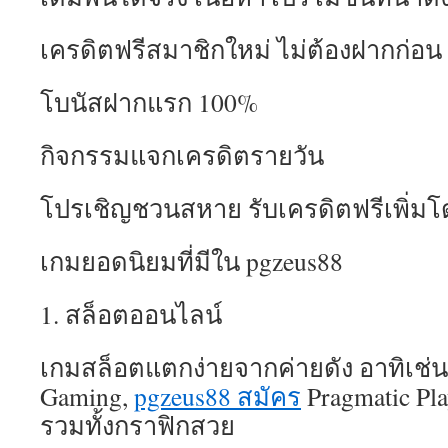
เครดิตฟรีสมาชิกใหม่ ไม่ต้องฝากก่อน
โบนัสฝากแรก 100%
กิจกรรมแจกเครดิตรายวัน
โปรเชิญชวนสหาย รับเครดิตฟรีเพิ่มโ
เกมยอดนิยมที่มีใน pgzeus88
1. สล็อตออนไลน์
เกมสล็อตแตกง่ายจากค่ายดัง อาทิเช่น 
Gaming,
pgzeus88 สมัคร
Pragmatic Pla
รวมทั้งกราฟิกสวย