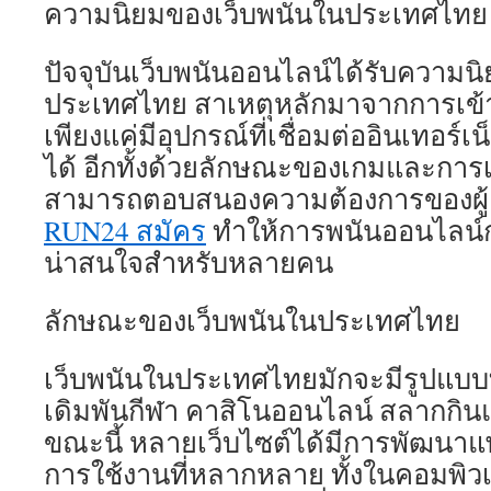
ความนิยมของเว็บพนันในประเทศไทย
ปัจจุบันเว็บพนันออนไลน์ได้รับความนิยม
ประเทศไทย สาเหตุหลักมาจากการเข้า
เพียงแค่มีอุปกรณ์ที่เชื่อมต่ออินเทอร์
ได้ อีกทั้งด้วยลักษณะของเกมและการเ
สามารถตอบสนองความต้องการของผู้เ
RUN24 สมัคร
ทำให้การพนันออนไลน์ก
น่าสนใจสำหรับหลายคน
ลักษณะของเว็บพนันในประเทศไทย
เว็บพนันในประเทศไทยมักจะมีรูปแบบท
เดิมพันกีฬา คาสิโนออนไลน์ สลากกินแ
ขณะนี้ หลายเว็บไซต์ได้มีการพัฒนาแ
การใช้งานที่หลากหลาย ทั้งในคอมพิว