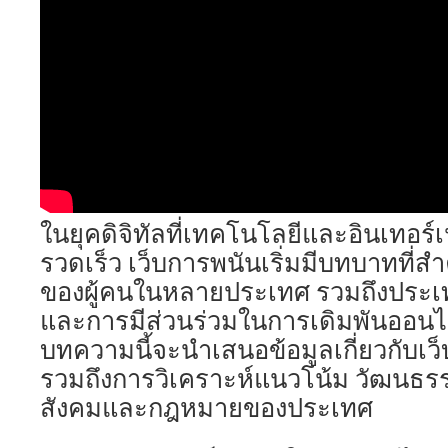
ไป
Top
41
by
Clair
ในยุคดิจิทัลที่เทคโนโลยีและอินเทอร์
รวดเร็ว เว็บการพนันเริ่มมีบทบาทที่ส
ของผู้คนในหลายประเทศ รวมถึงประเท
และการมีส่วนร่วมในการเดิมพันออนไล
บทความนี้จะนำเสนอข้อมูลเกี่ยวกับเ
รวมถึงการวิเคราะห์แนวโน้ม วัฒน
สังคมและกฎหมายของประเทศ