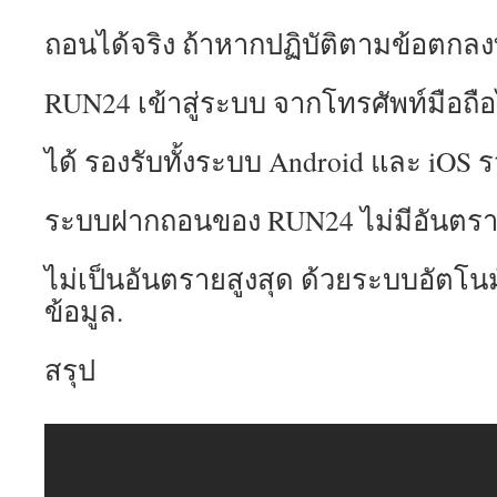
ถอนได้จริง ถ้าหากปฏิบัติตามข้อตกลงท
RUN24 เข้าสู่ระบบ จากโทรศัพท์มือถื
ได้ รองรับทั้งระบบ Android และ iOS ร
ระบบฝากถอนของ RUN24 ไม่มีอันตร
ไม่เป็นอันตรายสูงสุด ด้วยระบบอัตโนม
ข้อมูล.
สรุป