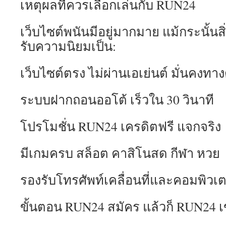
เหตุผลที่ควรเลือกเล่นกับ RUN24
เว็บไซต์พนันมีอยู่มากมาย แม้กระนั้นสิ
รับความนิยมเป็น:
เว็บไซต์ตรง ไม่ผ่านเอเย่นต์ มั่นคงทา
ระบบฝากถอนออโต้ เร็วใน 30 วินาที
โปรโมชั่น RUN24 เครดิตฟรี แจกจริง
มีเกมครบ สล็อต คาสิโนสด กีฬา หวย
รองรับโทรศัพท์เคลื่อนที่และคอมพิวเต
ขั้นตอน RUN24 สมัคร แล้วก็ RUN24 เข