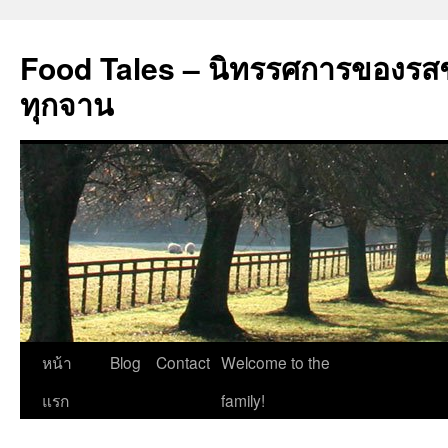
Food Tales – นิทรรศการของรสช
ทุกจาน
ข้าม
หน้า
Blog
Contact
Welcome to the
ไป
แรก
family!
ยัง