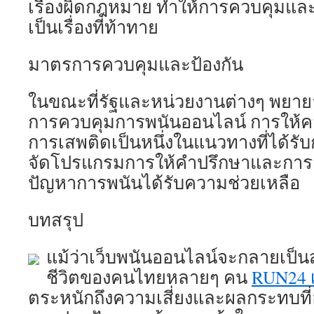
เรื่องผิดกฎหมาย ทำให้การควบคุมแล
เป็นเรื่องที่ท้าทาย
มาตรการควบคุมและป้องกัน
ในขณะที่รัฐและหน่วยงานต่างๆ พย
การควบคุมการพนันออนไลน์ การให้คว
การเสพติดเป็นหนึ่งในแนวทางที่ได้รั
จัดโปรแกรมการให้คำปรึกษาและการสนับ
ปัญหาการพนันได้รับความช่วยเหลือ
บทสรุป
แม้ว่าเว็บพนันออนไลน์จะกลายเป็น
ชีวิตของคนไทยหลายๆ คน
RUN24 เ
ตระหนักถึงความเสี่ยงและผลกระทบที่