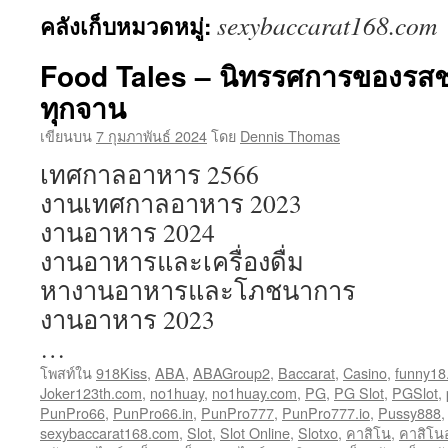
sexybaccarat168.com
คลังเก็บหมวดหมู่:
เนื้อหา
Food Tales – นิทรรศการของรสชา
ทุกจาน
เขียนบน
7 กุมภาพันธ์ 2024
โดย
Dennis Thomas
เทศกาลอาหาร 2566
งานเทศกาลอาหาร 2023
งานอาหาร 2024
งานอาหารและเครื่องดื่ม
หางานอาหารและโภชนาการ
งานอาหาร 2023
…
โพสท์ใน
918Kiss
,
ABA
,
ABAGroup2
,
Baccarat
,
Casino
,
funny18.
Joker123th.com
,
no1huay
,
no1huay.com
,
PG
,
PG Slot
,
PGSlot
,
PunPro66
,
PunPro66.in
,
PunPro777
,
PunPro777.io
,
Pussy888
sexybaccarat168.com
,
Slot
,
Slot Online
,
Slotxo
,
คาสิโน
,
คาสิโน