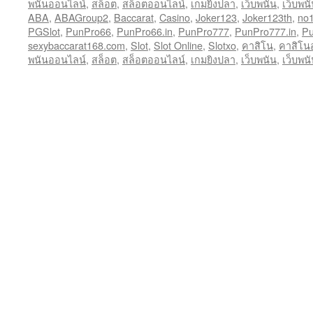
พนันออนไลน์
,
สล็อต
,
สล็อตออนไลน์
,
เกมยิงปลา
,
เว็บพนัน
,
เว็บพน
ABA
,
ABAGroup2
,
Baccarat
,
Casino
,
Joker123
,
Joker123th
,
no
PGSlot
,
PunPro66
,
PunPro66.in
,
PunPro777
,
PunPro777.in
,
Pu
sexybaccarat168.com
,
Slot
,
Slot Online
,
Slotxo
,
คาสิโน
,
คาสิโน
พนันออนไลน์
,
สล็อต
,
สล็อตออนไลน์
,
เกมยิงปลา
,
เว็บพนัน
,
เว็บพน