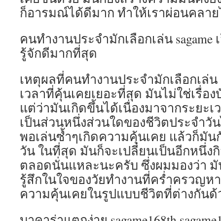
ก็อารมณ์ได้ดีมาก ทำให้เราผ่อนคลาย
คนทำงานประจำมักเลือกเล่น sagame เ
รู้จักดีมากที่สุด
เหตุผลที่คนทำงานประจำมักเลือกเล่น 
เวลาที่คุ้นเคยเยอะที่สุด มันไม่ใช่เรื่
แต่ว่ามันเกิดขึ้นได้เนื่องมาจากระยะ
เป็นส่วนหนึ่งส่วนใดของชีวิตประจำวั
พอเล่นซ้ำๆเกิดความคุ้นเคย แล้วก็มันก
วัน ในที่สุด มันก็จะเปลี่ยนเป็นอีกหนึ
ตลอดนั่นแหละนะครับ ซึ่งผมมองว่า 
รู้สึกในใจของวัยทำงานที่คร่ำครวญหาค
ความคุ้นเคยในรูปแบบชีวิตที่ต่างกันด้
บาคาร่าแตกง่าย sagame168th sagame