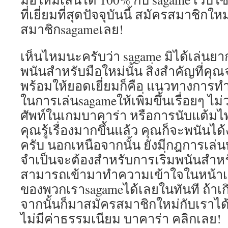
ที่เยี่ยมที่สุดปัจจุบันนี้ สมัครสมาชิก
สมาชิกsagameเลย!
เห็นไหมนะครับว่า sagame มิได้เล่นยาก
พนันสำหรับมือใหม่นั้น สิ่งสำคัญที่คุณ
พร้อมให้ยอดเยี่ยมก็คือ แนวทางการ
ในการเล่นsagameให้เพิ่มขึ้นเรื่อยๆ ไม่
ศัพท์ในเกมบาคาร่า หรือการนับแต้มไพ
คุณรู้เรื่องมากขึ้นแล้ว คุณก็จะพนันได้ง
ครับ นอกเหนือจากนั้น ยังมีกฎการเล่น
จำเป็นจะต้องสำหรับการเริ่มพนันสำหรั
สามารถเข้ามาทำความเข้าใจในหน้าเก
ของพวกเราsagameได้เลยในทันที ถ้าเก
จากนั้นก็มาสมัครสมาชิกใหม่กับเราได
ไม่มีค่าธรรมเนียม บาคาร่า คลิกเลย!