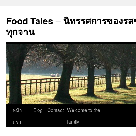
Food Tales – นิทรรศการของรสช
ทุกจาน
ข้าม
หน้า
Blog
Contact
Welcome to the
ไป
แรก
family!
ยัง