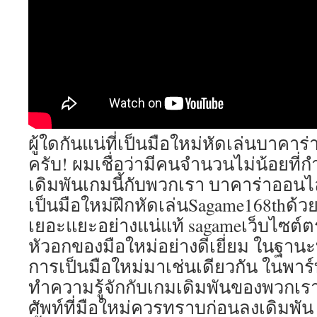
ผู้ใดกันแน่ที่เป็นมือใหม่หัดเล่นบาคาร่
ครับ! ผมเชื่อว่ามีคนจำนวนไม่น้อยที่
เดิมพันเกมนี้กับพวกเรา บาคาร่าออนไลน
เป็นมือใหม่ฝึกหัดเล่นSagame168thด้วยล
เยอะแยะอย่างแน่แท้ sagameเว็บไซต์
หัวอกของมือใหม่อย่างดีเยี่ยม ในฐานะ
การเป็นมือใหม่มาเช่นเดียวกัน ในพาร
ทำความรู้จักกับเกมเดิมพันของพวกเราใ
ศัพท์ที่มือใหม่ควรทราบก่อนลงเดิมพั