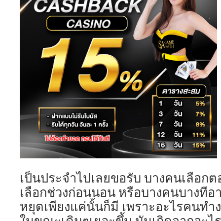
เป็นประจำไปเลยขอรับ บางคนเลือกต
เลือกช่วงก่อนนอน หรือบางคนบางทีอา
หยุดเพียงแค่นั้นก็มี เพราะอะไรคนทำ
ในขณะเดิมๆเยอะขึ้น มันเกิดจากอะไรบ