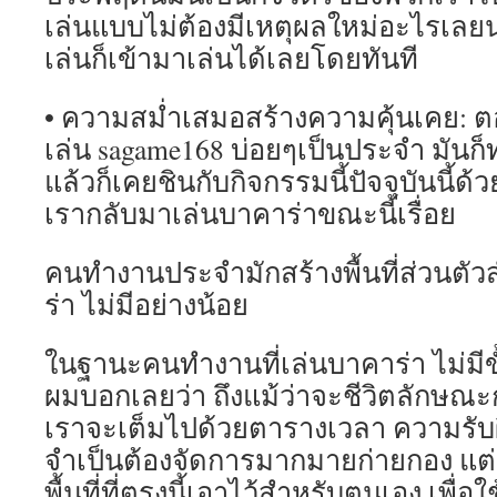
เล่นแบบไม่ต้องมีเหตุผลใหม่อะไรเลย
เล่นก็เข้ามาเล่นได้เลยโดยทันที
• ความสม่ำเสมอสร้างความคุ้นเคย: ต
เล่น sagame168 บ่อยๆเป็นประจำ มันก็
แล้วก็เคยชินกับกิจกรรมนี้ปัจจุบันนี้ด้ว
เรากลับมาเล่นบาคาร่าขณะนี้เรื่อย
คนทำงานประจำมักสร้างพื้นที่ส่วนตั
ร่า ไม่มีอย่างน้อย
ในฐานะคนทำงานที่เล่นบาคาร่า ไม่มีขั
ผมบอกเลยว่า ถึงแม้ว่าจะชีวิตลักษ
เราจะเต็มไปด้วยตารางเวลา ความรับผิ
จำเป็นต้องจัดการมากมายก่ายกอง แต่
พื้นที่ที่ตรงนี้เอาไว้สำหรับตนเอง เพื่อ