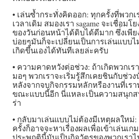
• เล่นซ้ำกระทั่งคิดออก: ทุกครั้งที่พว
เวลาเดิม สมองเรา sagame จะเชื่อมโย
ของวันก่อนหน้าได้ดิบได้ดีมาก ซึ่งเพีย
บ่อยๆมันก็จะเปลี่ยนเป็นการเล่นแบบไ
เกิดขึ้นเองได้ทันทีเลยล่ะครับ
• ความคาดหวังต่อช่วง: ถ้าเกิดพวกเร
มอๆ พวกเราจะเริ่มรู้สึกเคยชินกับช่วงน
หลังจากจบกิจกรรมหลักหรืองานที่เรา
ขณะแบบนี้อีก นี่แหละเป็นความสนุก
ร่า
• กลับมาเล่นแบบไม่ต้องมีเหตุผลใหม่:
ครั้งก็อาจจะหาเรื่องผลเพื่อเข้าเล่นเก
ประพฤตินี้มันเป็นกิจวัตรของพวกเราไ