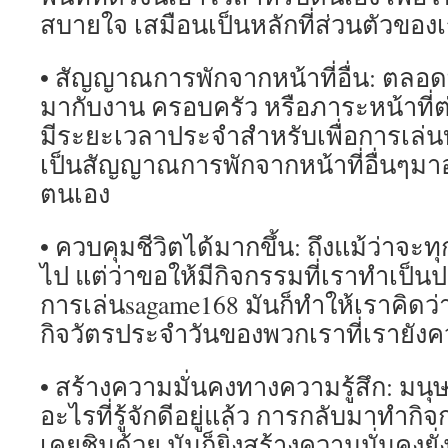
สบายใจ เสมือนเป็นหลักที่ส่วนตัวของ
• สัญญาณการพักจากหน้าที่อื่น: ตลอดทั
มากับงาน ครอบครัว หรือภาระหน้าที่
มีระยะเวลาประจำสำหรับเพื่อการเล่นบ
เป็นสัญญาณการพักจากหน้าที่อื่นๆมาอ
ตนเอง
• ควบคุมชีวิตได้มากขึ้น: ถึงแม้ว่าจะท
ไป แต่ว่าขอให้มีกิจกรรมที่เราทำเป็น
การเล่นsagame168 มันก็ทำให้เราคิดว่
กิจวัตรประจำวันของพวกเราที่เรายังคว
• สร้างความมั่นคงทางความรู้สึก: มนุ
อะไรที่รู้จักดีอยู่แล้ว การกลับมาทำกิจกร
เคยชินด้วย มันก็ยิ่งสร้างความมั่นคงยั