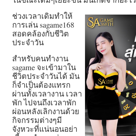
ช่วงเวลาเดิมทำให้
การเล่น sagame168
สอดคล้องกับชีวิต
ประจำวัน
สำหรับคนทำงาน
sagame จะเข้ามาใน
ชีวิตประจำวันได้ มัน
ก็จำเป็นต้องแทรก
ผ่านทั้งเวลางาน เวลา
พัก ไปจนถึงเวลาพัก
ผ่อนหลังเลิกงานด้วย
กิจกรรมต่างๆมี
จังหวะที่แน่นอนอย่า