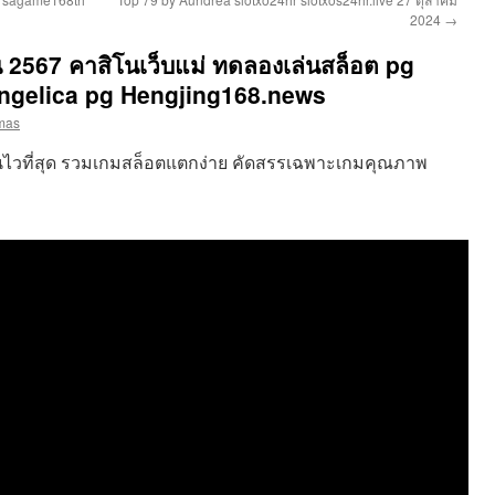
2024
→
 2567 คาสิโนเว็บแม่ ทดลองเล่นสล็อต pg
Angelica pg Hengjing168.news
mas
นไวที่สุด รวมเกมสล็อตแตกง่าย คัดสรรเฉพาะเกมคุณภาพ