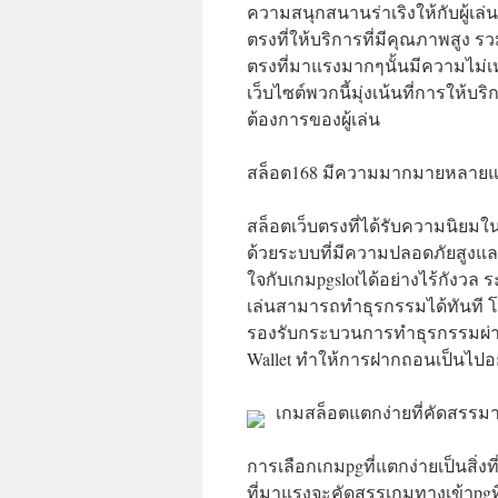
ความสนุกสนานร่าเริงให้กับผู้เล่น
ตรงที่ให้บริการที่มีคุณภาพสูง ร
ตรงที่มาแรงมากๆนั้นมีความไม่เหม
เว็บไซต์พวกนี้มุ่งเน้นที่การให้บ
ต้องการของผู้เล่น
สล็อต168 มีความมากมายหลายแล
สล็อตเว็บตรงที่ได้รับความนิย
ด้วยระบบที่มีความปลอดภัยสูงและ
ใจกับเกมpgslotได้อย่างไร้กังวล ระ
เล่นสามารถทำธุรกรรมได้ทันที 
รองรับกระบวนการทำธุรกรรมผ่า
Wallet ทำให้การฝากถอนเป็นไปอ
เกมสล็อตแตกง่ายที่คัดสรรมา
การเลือกเกมpgที่แตกง่ายเป็นสิ่ง
ที่มาแรงจะคัดสรรเกมทางเข้าpgที่ม