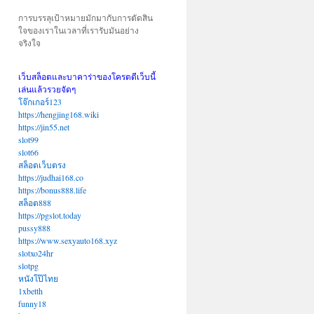
การบรรลุเป้าหมายมักมากับการตัดสิน
ใจของเราในเวลาที่เรารับมันอย่าง
จริงใจ
เว็บสล็อตและบาคาร่าของโครตดีเว็บนี้
เล่นแล้วรวยจัดๆ
โจ๊กเกอร์123
https://hengjing168.wiki
https://jin55.net
slot99
slot66
สล็อตเว็บตรง
https://judhai168.co
https://bonus888.life
สล็อต888
https://pgslot.today
pussy888
https://www.sexyauto168.xyz
slotxo24hr
slotpg
หนังโป๊ไทย
1xbetth
funny18