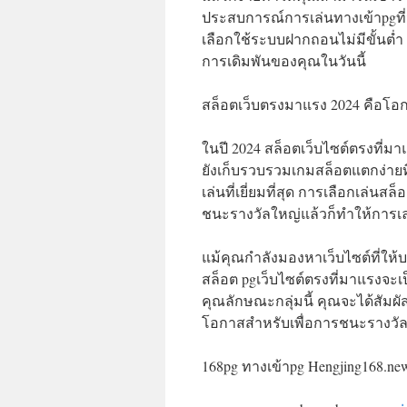
ประสบการณ์การเล่นทางเข้าpgที
เลือกใช้ระบบฝากถอนไม่มีขั้นต่ำ 
การเดิมพันของคุณในวันนี้
สล็อตเว็บตรงมาแรง 2024 คือโอกาส
ในปี 2024 สล็อตเว็บไซต์ตรงที่มา
ยังเก็บรวบรวมเกมสล็อตแตกง่ายที
เล่นที่เยี่ยมที่สุด การเลือกเล่
ชนะรางวัลใหญ่แล้วก็ทำให้การเล่น
แม้คุณกำลังมองหาเว็บไซต์ที่ให้
สล็อต pgเว็บไซต์ตรงที่มาแรงจะเป็
คุณลักษณะกลุ่มนี้ คุณจะได้สัมผ
โอกาสสำหรับเพื่อการชนะรางวัลใ
168pg ทางเข้าpg Hengjing168.news