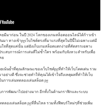
่เคยมีมาก่อน ในปี 2024 โลกของเกมสล็อตออนไลน์ได้ก้าวเข้า
ยเป็นมา ทางเข้าpgเว็บไซต์ตรงที่มาแรงที่สุดในปีนี้ไม่เฉพาะแต่มี
จที่สุดแค่นั้น แต่ยังเก็บเกมสล็อตแตกง่ายที่คัดสรรเฉพาะ
ประสบการณ์การเล่นที่ไม่ซ้ำใคร พร้อมกับจังหวะสำหรับเพื่อ
เคย
ดยเน้นย้ำที่คุณลักษณะของเว็บไซต์pgที่ทำให้เว็บโดดเด่น รวม
าอย่างดี ซึ่งจะช่วยทำให้คุณได้เข้าใจถึงเหตุผลที่ทำให้เว็บ
รับในการเล่นทดลองเล่นสล็อต pg
รับการพัฒนาไปอย่างมาก อีกทั้งในด้านกราฟิกและระบบ
องเล่นสล็อต pgที่ลื่นไหล รวมทั้งฟีพบร์ใหม่ๆที่ช่วยเพิ่ม