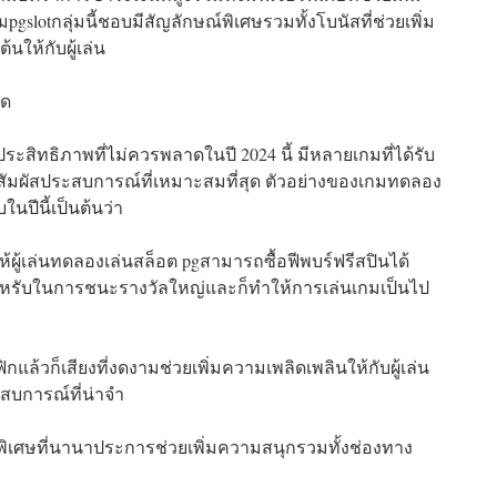
lotกลุ่มนี้ชอบมีสัญลักษณ์พิเศษรวมทั้งโบนัสที่ช่วยเพิ่ม
นให้กับผู้เล่น
าด
ระสิทธิภาพที่ไม่ควรพลาดในปี 2024 นี้ มีหลายเกมที่ได้รับ
ได้สัมผัสประสบการณ์ที่เหมาะสมที่สุด ตัวอย่างของเกมทดลอง
นปีนี้เป็นต้นว่า
้ผู้เล่นทดลองเล่นสล็อต pgสามารถซื้อฟีพบร์ฟรีสปินได้
ะสำหรับในการชนะรางวัลใหญ่และก็ทำให้การเล่นเกมเป็นไป
ฟิกแล้วก็เสียงที่งดงามช่วยเพิ่มความเพลิดเพลินให้กับผู้เล่น
สบการณ์ที่น่าจำ
ัลพิเศษที่นานาประการช่วยเพิ่มความสนุกรวมทั้งช่องทาง