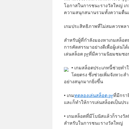
โอกาสในการชนะรางวัลใหญ่ เกมpgs
ความสนุกสนานรวมทั้งความตื่นเต้
เกมประสิทธิภาพที่ไม่สมควรพล
สำหรับผู้ที่กำลังมองหาเกมสล็อตป
การคัดสรรมาอย่างดีเพื่อผู้เล่น
เล่นสล็อต pgที่มีความนิยมชมชอบใ
• เกมสล็อตประเภทนี้ช่วยทำให
โดยตรง ซึ่งช่วยเพิ่มจังหว
อย่างสนุกมากยิ่งขึ้น
• เกม
ทดลองเล่นสล็อต pg
ที่มีกรา
และก็ทำให้การเล่นสล็อตเป็นประ
• เกมสล็อตที่มีโบนัสแล้วก็รางว
สำหรับในการชนะรางวัลใหญ่