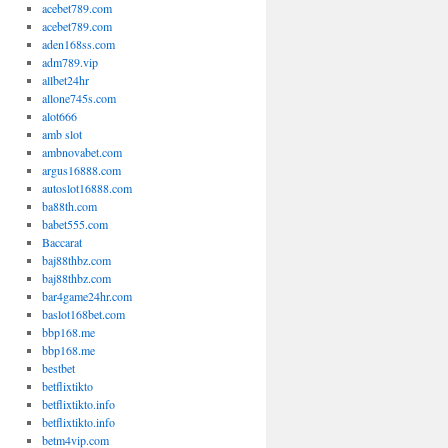
acebet789.com
acebet789.com
aden168ss.com
adm789.vip
allbet24hr
allone745s.com
alot666
amb slot
ambnovabet.com
argus16888.com
autoslot16888.com
ba88th.com
babet555.com
Baccarat
baj88thbz.com
baj88thbz.com
bar4game24hr.com
baslot168bet.com
bbp168.me
bbp168.me
bestbet
betflixtikto
betflixtikto.info
betflixtikto.info
betm4vip.com