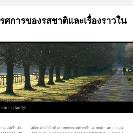
รรศการของรสชาติและเรื่องราวใน
 to the family!
นไลน์เว็บเปิด
สล็อตxo เว็บไซต์ตรง casino onlineเว็บแม่ slotxo ทดลองเล่น
ll sagame168th
Top 79 by Aundrea slotxo24hr slotxos24hr.live 27 ตุลาคม