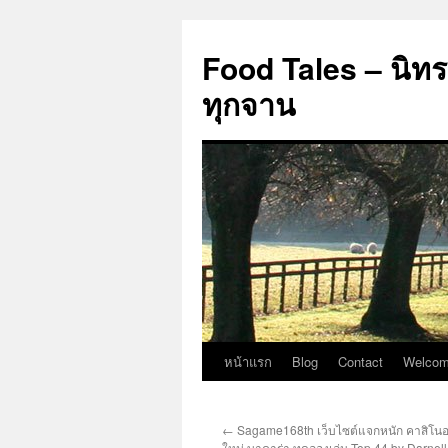
Food Tales – นิท
ทุกจาน
หน้าแรก
Blog
Contact
Welcome
ข้าม
ไป
←
Sagame168th เว็บไซต์แจกหนัก คาสิโนออ
ยัง
ใหม่ บาคาร่า ทดลองเล่น Top 44 by Darne