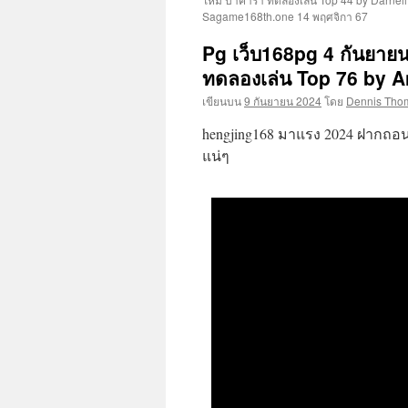
Sagame168th.one 14 พฤศจิกา 67
เนื้อหา
Pg เว็บ168pg 4 กันยายน
ทดลองเล่น Top 76 by 
เขียนบน
9 กันยายน 2024
โดย
Dennis Tho
hengjing168 มาแรง 2024 ฝากถอ
แน่ๆ