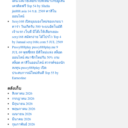
เด่น และวิธีเลือกเว็บที่เหมาะกับผู้เล่น
เครดิตฟรี Top 54 by Shella
jin888.asia 14 ก.ย. 2569 คาสิโน
ออนไลน์
Sexy168 เปิดมุมมองใหม่ของเกมบา
คาร่า วันเกิดรับ 500 ระบบอัตโนมัติ
เจ้าแรก เว็บดี มีโต๊ะให้เลือกเยอะ
sexy168 สมัครง่าย ได้โปรไว Top 4
by Jamaal sexy168c.com 5 JUL 2569
Pussy888play pussy888play.me 9
JUL 69 พุซซี่888 มิติใหม่แห่ง สล็อต
ออนไลน์ สมาชิกใหม่รับ 50% เกม
สล็อต คาสิโนออนไลน์ สวรรค์ของนัก
ลงทุน pussy888play เปิด
ประสบการณ์ใหม่ทันที Top 55 by
Earnestine
คลังเก็บ
สิงหาคม 2026
กรกฎาคม 2026
มิถุนายน 2026
พฤษภาคม 2026
เมษายน 2026
มีนาคม 2026
กุมภาพันธ์ 2026