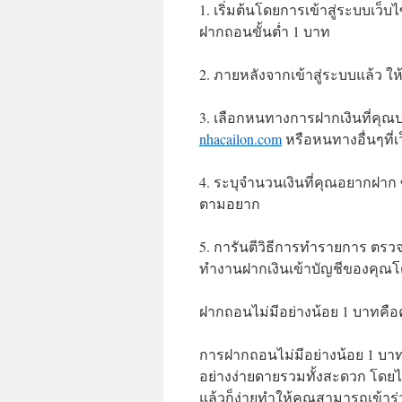
1. เริ่มต้นโดยการเข้าสู่ระบบเว็บไ
ฝากถอนขั้นต่ำ 1 บาท
2. ภายหลังจากเข้าสู่ระบบแล้ว ใ
3. เลือกหนทางการฝากเงินที่คุณป
nhacailon.com
หรือหนทางอื่นๆที่เ
4. ระบุจำนวนเงินที่คุณอยากฝาก 
ตามอยาก
5. การันตีวิธีการทำรายการ ตร
ทำงานฝากเงินเข้าบัญชีของคุณโดย
ฝากถอนไม่มีอย่างน้อย 1 บาทค
การฝากถอนไม่มีอย่างน้อย 1 บาท 
อย่างง่ายดายรวมทั้งสะดวก โดยไม่
แล้วก็ง่ายทำให้คุณสามารถเข้าร่ว