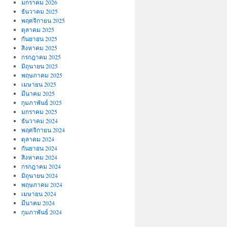
มกราคม 2026
ธันวาคม 2025
พฤศจิกายน 2025
ตุลาคม 2025
กันยายน 2025
สิงหาคม 2025
กรกฎาคม 2025
มิถุนายน 2025
พฤษภาคม 2025
เมษายน 2025
มีนาคม 2025
กุมภาพันธ์ 2025
มกราคม 2025
ธันวาคม 2024
พฤศจิกายน 2024
ตุลาคม 2024
กันยายน 2024
สิงหาคม 2024
กรกฎาคม 2024
มิถุนายน 2024
พฤษภาคม 2024
เมษายน 2024
มีนาคม 2024
กุมภาพันธ์ 2024