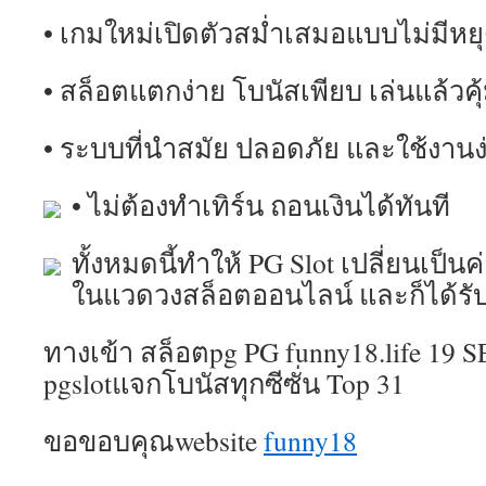
• เกมใหม่เปิดตัวสม่ำเสมอแบบไม่มีหย
• สล็อตแตกง่าย โบนัสเพียบ เล่นแล้วคุ
• ระบบที่นำสมัย ปลอดภัย และใช้งานง
• ไม่ต้องทำเทิร์น ถอนเงินได้ทันที
ทั้งหมดนี้ทำให้ PG Slot เปลี่ยนเป็นค
ในแวดวงสล็อตออนไลน์ และก็ได้
ทางเข้า สล็อตpg PG funny18.life 19 S
pgslotแจกโบนัสทุกซีซั่น Top 31
ขอขอบคุณwebsite
funny18