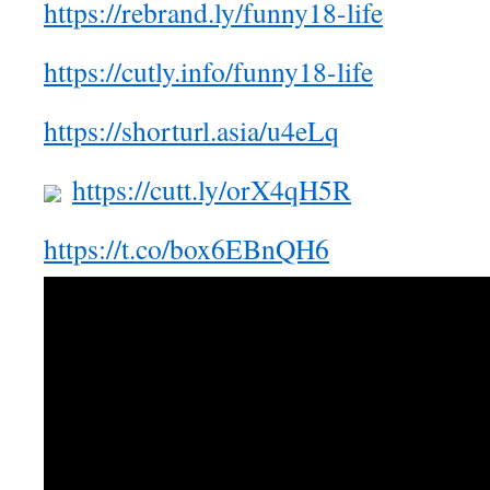
https://rebrand.ly/funny18-life
https://cutly.info/funny18-life
https://shorturl.asia/u4eLq
https://cutt.ly/orX4qH5R
https://t.co/box6EBnQH6