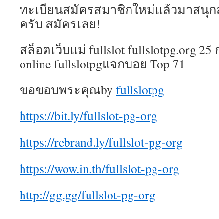
ทะเบียนสมัครสมาชิกใหม่แล้วมาสนุ
ครับ สมัครเลย!
สล็อตเว็บแม่ fullslot fullslotpg.org 25 
online fullslotpgแจกบ่อย Top 71
ขอขอบพระคุณby
fullslotpg
https://bit.ly/fullslot-pg-org
https://rebrand.ly/fullslot-pg-org
https://wow.in.th/fullslot-pg-org
http://gg.gg/fullslot-pg-org