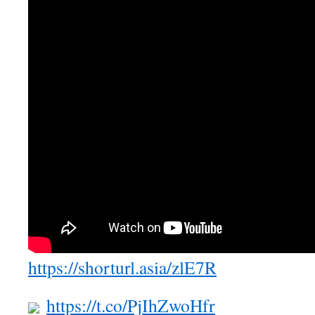
https://shorturl.asia/zlE7R
https://t.co/PjIhZwoHfr