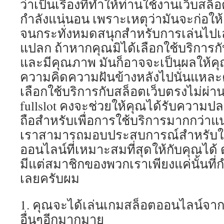
ว่าเป็นเรื่องที่ทำให้ท่านใช้งานเว็บสล
กำลังแน่นอน เพราะเหตุว่ามันจะก่อใ
จนกระทั่งหมดสนุกสำหรับการเล่นไปเลยล
แปลก ถ้าหากคุณมิได้เลือกใช้บริการกับเ
และมีคุณภาพ มันก็อาจจะเป็นผลให้ค
ความคิดความฝันข้างหลังไปนั่นแหละคร
เลือกใช้บริการกับสล็อตเว็บตรงไม่ผ่า
fullslot คงจะช่วยให้คุณได้รับความป
ถือสำหรับเพื่อการใช้บริการมากกว่าแน่
เราสามารถมอบประสบการณ์สำหรับใ
ออนไลน์ที่เหมาะสมที่สุดให้กับคุณได้ 
มีแต่สมาชิกของพวกเราเพียงแค่นั้นที่ก
เลยครับผม
1. คุณจะได้เล่นเกมสล็อตออนไลน์จาก
อื่นๆอีกมากมาย