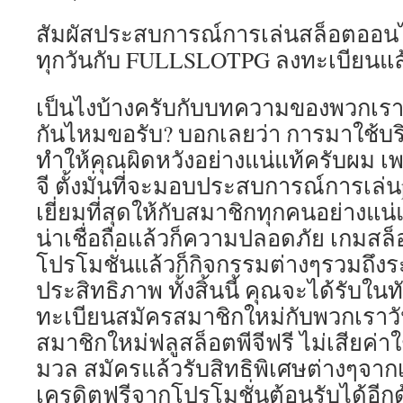
สัมผัสประสบการณ์การเล่นสล็อตออนไลน์ท
ทุกวันกับ FULLSLOTPG ลงทะเบียนแล
เป็นไงบ้างครับกับบทความของพวกเรา 
กันไหมขอรับ? บอกเลยว่า การมาใช้บร
ทำให้คุณผิดหวังอย่างแน่แท้ครับผม เพ
จี ตั้งมั่นที่จะมอบประสบการณ์การเล่นp
เยี่ยมที่สุดให้กับสมาชิกทุกคนอย่างแน
น่าเชื่อถือแล้วก็ความปลอดภัย เกมส
โปรโมชั่นแล้วก็กิจกรรมต่างๆรวมถึงระ
ประสิทธิภาพ ทั้งสิ้นนี้ คุณจะได้รับใน
ทะเบียนสมัครสมาชิกใหม่กับพวกเราวั
สมาชิกใหม่ฟลูสล็อตพีจีฟรี ไม่เสียค่าใ
มวล สมัครแล้วรับสิทธิพิเศษต่างๆจากเ
เครดิตฟรีจากโปรโมชั่นต้อนรับได้อีกด