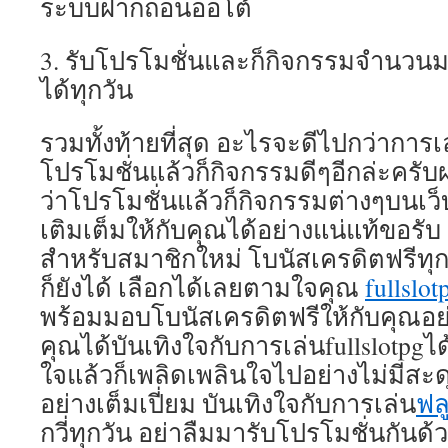
ระบบฝากถอนออโต้
3. รับโปรโมชั่นและก็กิจกรรมจำนว
ได้ทุกวัน
รวมทั้งท้ายที่สุด อะไรจะดีไปกว่าการเล
โปรโมชั่นแล้วก็กิจกรรมดีๆอีกล่ะครับ
ว่าโปรโมชั่นแล้วก็กิจกรรมต่างๆบนเว
เติมเต็มให้กับคุณได้อย่างแน่แท้ขอรับ 
สำหรับสมาชิกใหม่ โบนัสเครดิตฟรีทุก
ก็ยังได้ เลือกได้เลยตามใจคุณ
fullslot
พร้อมมอบโบนัสเครดิตฟรีให้กับคุณอย่าง
คุณได้บันเทิงใจกับการเล่นfullslotpgไ
ใจแล้วก็เพลิดเพลินใจไปอย่างไม่มีสะดุ
อย่างเต็มเปี่ยม บันเทิงใจกับการเล่น
ฟล
กวี่ทุกวัน อย่าลืมมารับโปรโมชั่นกันด