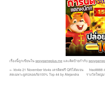
เรื่องนี้ถูกเขียนใน
sexygameplus.me
และติดป้ายกำกับ
sexygamepl
←
ktv4s 21 November ktv4s เครดิตฟรี QRโค้ดเจน
hiso8888 
สดเฉพาะยูสปลอดภัย100% Top 44 by Alejandra
รางวัลใหญ่ม