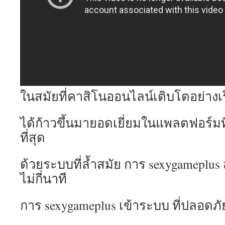
ในสมัยที่คาสิโนออนไลน์เติบโตอย่างเร
ได้ก้าวขึ้นมายอดเยี่ยมในแพลตฟอร์มที
ที่สุด
ด้วยระบบที่ล้ำสมัย การ sexygameplus ส
ไม่กี่นาที
การ sexygameplus เข้าระบบ ที่ปลอดภั