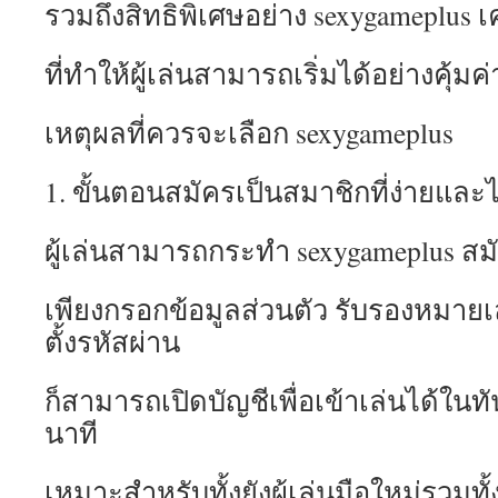
รวมถึงสิทธิพิเศษอย่าง sexygameplus เ
ที่ทำให้ผู้เล่นสามารถเริ่มได้อย่างคุ้มค่า
เหตุผลที่ควรจะเลือก sexygameplus
1. ขั้นตอนสมัครเป็นสมาชิกที่ง่ายและ
ผู้เล่นสามารถกระทำ sexygameplus สมั
เพียงกรอกข้อมูลส่วนตัว รับรองหมายเ
ตั้งรหัสผ่าน
ก็สามารถเปิดบัญชีเพื่อเข้าเล่นได้ในทั
นาที
เหมาะสำหรับทั้งยังผู้เล่นมือใหม่รวมทั