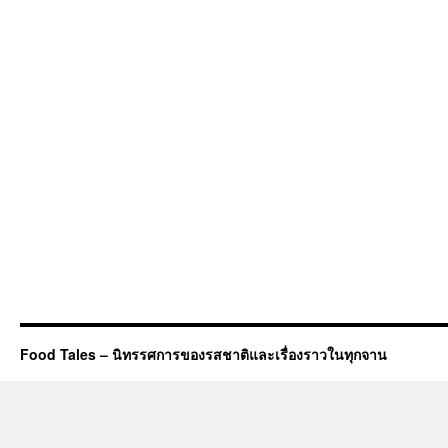
Food Tales – นิทรรศการของรสชาติและเรื่องราวในทุกจาน