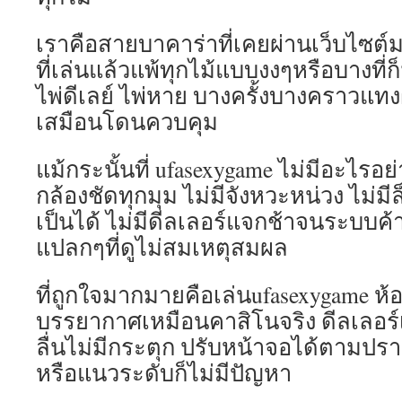
เราคือสายบาคาร่าที่เคยผ่านเว็บไซ
ที่เล่นแล้วแพ้ทุกไม้แบบงงๆหรือบางที่ก
ไพ่ดีเลย์ ไพ่หาย บางครั้งบางคราวแทงฝั
เสมือนโดนควบคุม
แม้กระนั้นที่ ufasexygame ไม่มีอะไรอย
กล้องชัดทุกมุม ไม่มีจังหวะหน่วง ไม่ม
เป็นได้ ไม่มีดีลเลอร์แจกช้าจนระบบค้า
แปลกๆที่ดูไม่สมเหตุสมผล
ที่ถูกใจมากมายคือเล่นufasexygame ห้อ
บรรยากาศเหมือนคาสิโนจริง ดีลเลอ
ลื่นไม่มีกระตุก ปรับหน้าจอได้ตามปร
หรือแนวระดับก็ไม่มีปัญหา