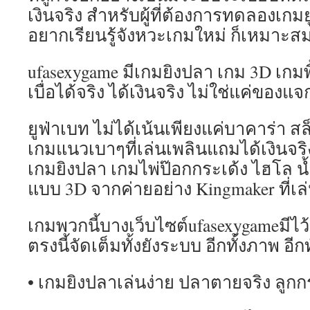
เงินจริง สำหรับผู้ที่ต้องการทดลองเกมย
อยากเรียนรู้จังหวะเกมใหม่ ก็เหมาะสมอ
ufasexygame มีเกมยิงปลา เกม 3D เกมพื
เบื่อได้จริง ได้เงินจริง ไม่ใช่แค่ของแ
ยูฟ่าเบท ไม่ได้เน้นเพียงแค่บาคาร่า สล
เกมแนวเบาๆที่เล่นเพลินแถมได้เงินจริง
เกมยิงปลา เกมไพ่ป๊อกกระเด้ง ไฮโล น้
แบบ 3D จากค่ายอย่าง Kingmaker ที่เล่น
เกมพวกนี้บางเว็บไซต์ufasexygameมีไว
ตรงนี้จัดเต็มทั้งยังระบบ อีกทั้งภาพ อีก
• เกมยิงปลาเล่นง่าย ปลาตายจริง ลูกก