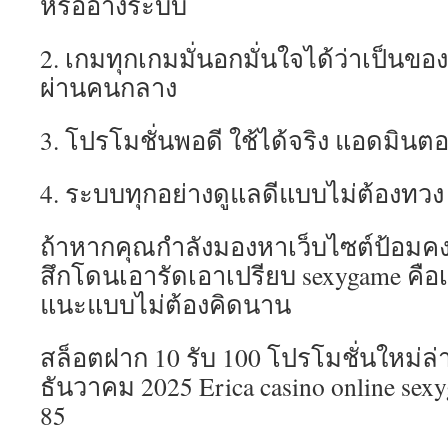
หรืออ้างระบบ
2. เกมทุกเกมมั่นอกมั่นใจได้ว่าเป็นของแท
ผ่านคนกลาง
3. โปรโมชั่นพอดี ใช้ได้จริง แอดมินตอ
4. ระบบทุกอย่างดูแลดีแบบไม่ต้องทวง 
ถ้าหากคุณกำลังมองหาเว็บไซต์ป้อมคง
สึกโดนเอารัดเอาเปรียบ sexygame คือเ
แนะแบบไม่ต้องคิดนาน
สล็อตฝาก 10 รับ 100 โปรโมชั่นใหม่ล่า
ธันวาคม 2025 Erica casino online se
85