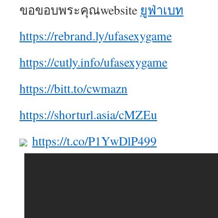
ขอขอบพระคุณwebsite
ยูฟ่าเบท
https://rebrand.ly/ufasexygame
https://cutly.info/ufasexygame
https://bitt.to/cwmazn
https://shorturl.asia/cMZEu
https://t.co/P1YwDlP499