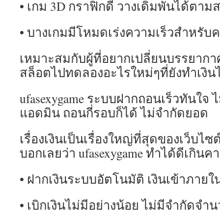
• เกม 3D กราฟิกดี วางเดิมพันได้ตามสเ
• บางเกมมีโหมดเร่งความเร็วสำหรับคนข
เหมาะสมกับผู้ที่อยากเปลี่ยนบรรยาก
สล็อตไปทดลองอะไรใหม่ๆที่ยังทำเงินไ
ufasexygame ระบบฝากถอนเร็วทันใจ ไม่ม
แอดมิน ถอนกี่รอบก็ได้ ไม่จำกัดยอด
เรื่องเงินเป็นเรื่องใหญ่ที่สุดของเว็บไ
บอกเลยว่า ufasexygame ทำได้ดีเกินค
• ฝากเงินระบบอัตโนมัติ เงินเข้าภายในไ
• เบิกเงินไม่มีอย่างน้อย ไม่มีจำกัดจ