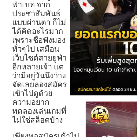
ฟ่าเบท จาก
ประชาสัมพันธ์
แบบผ่านตา ก็ไม่
ได้คิดอะไรมาก
เพราะชื่อฟังมอง
ทั่วๆไป เสมือน
เว็บไซต์สายยูฟ่า
อีกหลายเจ้า แต่
ว่ามีอยู่วันนึงว่าง
จัดเลยลองสมัคร
เข้าไปดูด้วย
ความอยาก
ทดลองเล่นเกมที่
ไม่ใช่สล็อตบ้าง
เพียงพอสมัครเข้าไป