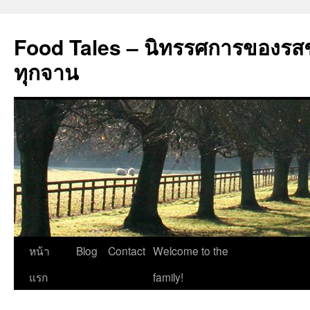
Food Tales – นิทรรศการของรสช
ทุกจาน
ข้าม
หน้า
Blog
Contact
Welcome to the
ไป
แรก
family!
ยัง