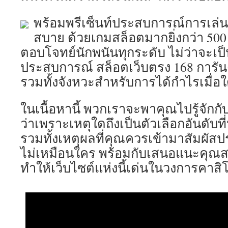
พร้อมพรีเซ็นท์ประสบการณ์การเล่น
สบาย ด้วยเกมสล็อตมากยิ่งกว่า 500 เ
ตอบโจทย์นักพนันทุกระดับ ไม่ว่าจะเป็นม
ประสบการณ์ สล็อตเว็บตรง 168 การั
รวมทั้งจังหวะสำหรับการได้กำไรเมื่อ
ในเนื้อหานี้ พวกเราจะพาคุณไปรู้จักกั
ว่าเพราะเหตุใดถึงเป็นตัวเลือกอันดับที
รวมทั้งเหตุผลที่คุณควรเข้ามาสัมผัส
ไม่เหมือนใคร พร้อมกับเสนอแนะคุณสม
ทำให้เว็บไซต์แห่งนี้เด่นในวงการคาส