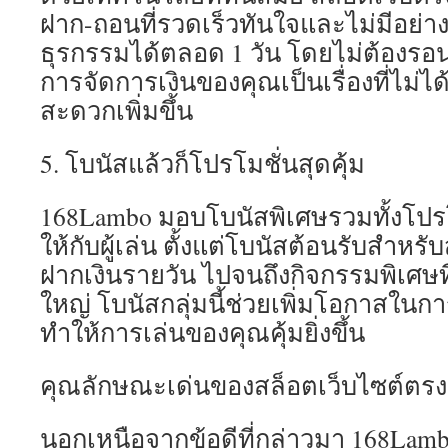
ฝาก-ถอนที่รวดเร็วทันใจและไม่มีอย่าง
ธุรกรรมได้ตลอด 1 วัน โดยไม่ต้องรอน
การจัดการเงินของคุณเป็นเรื่องที่ไม่ได
สะดวกเพิ่มขึ้น
5. โบนัสแล้วก็โปรโมชั่นสุดคุ้ม
168Lambo มอบโบนัสพิเศษรวมทั้งโปร
ให้กับผู้เล่น ตั้งแต่โบนัสต้อนรับสำหร
ฝากเงินรายวัน ไปจนถึงกิจกรรมพิเศษที่
ใหญ่ โบนัสกลุ่มนี้ช่วยเพิ่มโอกาสในก
ทำให้การเล่นของคุณคุ้มยิ่งขึ้น
คุณลักษณะเด่นของสล็อตเว็บไซต์ตร
นอกเหนือจากข้อดีที่กล่าวมา 168Lambo