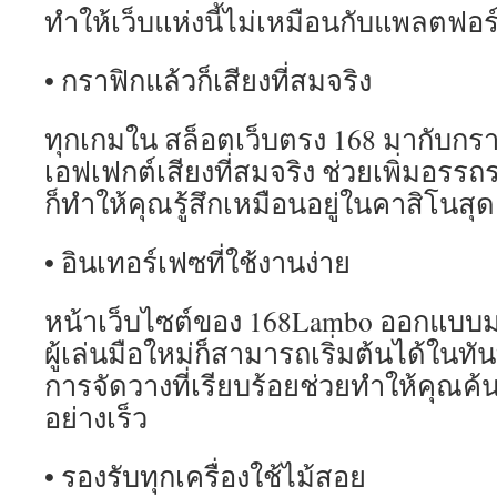
ทำให้เว็บแห่งนี้ไม่เหมือนกับแพลตฟอร์มอ
• กราฟิกแล้วก็เสียงที่สมจริง
ทุกเกมใน สล็อตเว็บตรง 168 มากับกร
เอฟเฟกต์เสียงที่สมจริง ช่วยเพิ่มอร
ก็ทำให้คุณรู้สึกเหมือนอยู่ในคาสิโนสุ
• อินเทอร์เฟซที่ใช้งานง่าย
หน้าเว็บไซต์ของ 168Lambo ออกแบบมา
ผู้เล่นมือใหม่ก็สามารถเริ่มต้นได้ในทัน
การจัดวางที่เรียบร้อยช่วยทำให้คุณค้
อย่างเร็ว
• รองรับทุกเครื่องใช้ไม้สอย