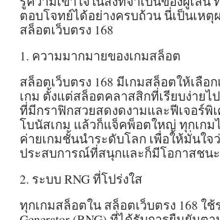
รู้ความเข้าใจในสิ่งที่จำเป็นของผู้เล่น
ตอบโจทย์ได้อย่างครบถ้วน นี่เป็นเหตุ
สล็อตเว็บตรง 168
1. ความมากมายของเกมสล็อต
สล็อตเว็บตรง 168 มีเกมสล็อตให้เลือกเ
เกม ตั้งแต่สล็อตคลาสสิกที่เรียบง่ายไ
ที่มีกราฟิกสวยสดงดงามและฟีเจอร์พิเศ
โบนัสเกม แล้วก็แจ็คพ็อตใหญ่ ทุกเกม
ค่ายเกมชั้นนำระดับโลก เพื่อให้มั่นใจว่
ประสบการณ์ที่สนุกและก็มีโอกาสชนะ
2. ระบบ RNG ที่โปร่งใส
ทุกเกมสล็อตใน สล็อตเว็บตรง 168 ใช
Generator (RNG) ที่ได้รับการยืนยั