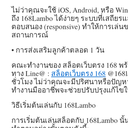
ไม่ว่าคุณจะใช้ iOS, Android, หรือ W
ถึง 168Lambo ได้ง่ายๆ ระบบที่เสถียร
ตอบสนอง (responsive) ทำให้การเล่น
สถานการณ์
• การส่งเสริมลูกค้าตลอด 1 วัน
คณะทำงานของ สล็อตเว็บตรง 168 พร้อ
ทาง Line@ :
สล็อตเว็บตรง 168
@168l
ชั่วโมง ไม่ว่าคุณจะมีปริศนาหรือปั
ทำงานมืออาชีพจะช่วยปรับปรุงแก้ไขให
วิธีเริ่มต้นเล่นกับ 168Lambo
การเริ่มต้นเล่นสล็อตกับ 168Lambo นั้น