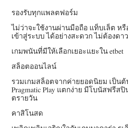
รองรับทุกแพลตฟอร์ม
ไม่ว่าจะใช้งานผ่านมือถือ แท็บเล็ต ห
เข้าสู่ระบบ ได้อย่างสะดวก ไม่ต้องดา
เกมพนันที่มีให้เลือกเยอะแยะใน etbet
สล็อตออนไลน์
รวมเกมสล็อตจากค่ายยอดนิยม เป็นต้นว่
Pragmatic Play แตกง่าย มีโบนัสฟรีสป
ตรายวัน
คาสิโนสด