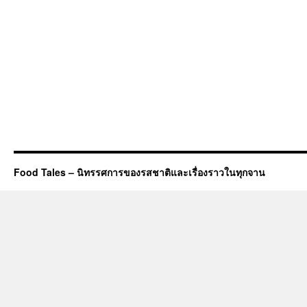
Food Tales – นิทรรศการของรสชาติและเรื่องราวในทุกจาน