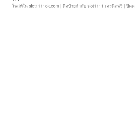
โพสท์ใน
slot1111ok.com
|
ติดป้ายกำกับ
slot1111 เครดิตฟรี
|
ปิดค