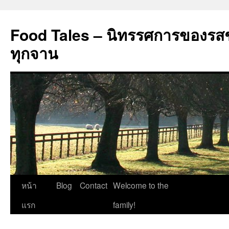
Food Tales – นิทรรศการของรสช
ทุกจาน
ข้าม
หน้า
Blog
Contact
Welcome to the
ไป
แรก
family!
ยัง