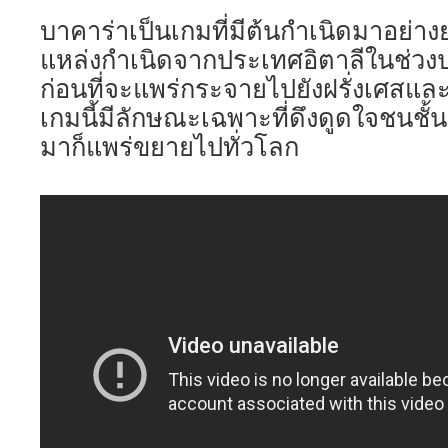
บาคาร่าเป็นเกมที่มีต้นกำเนิดมาอย่าง
แหล่งกำเนิดจากประเทศอิตาลีในช่วง
ก่อนที่จะแพร่กระจายไปยังฝรั่งเศสแล
เกมนี้มีลักษณะเฉพาะที่ดึงดูดใจชนชั้น
มาก็แพร่ขยายไปทั่วโลก