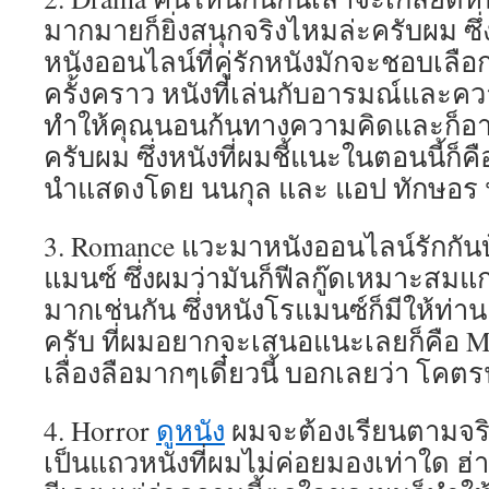
มากมายก็ยิ่งสนุกจริงไหมล่ะครับผม ซึ่
หนังออนไลน์ที่คู่รักหนังมักจะชอบเลือก
ครั้งคราว หนังที่เล่นกับอารมณ์และคว
ทำให้คุณนอนก้นทางความคิดและก็อา
ครับผม ซึ่งหนังที่ผมชี้แนะในตอนนี้ก็ค
นำแสดงโดย นนกุล และ แอป ทักษอร น
3. Romance แวะมาหนังออนไลน์รักกัน
แมนซ์ ซึ่งผมว่ามันก็ฟีลกู๊ดเหมาะสมแ
มากเช่นกัน ซึ่งหนังโรแมนซ์ก็มีให้ท
ครับ ที่ผมอยากจะเสนอแนะเลยก็คือ My B
เลื่องลือมากๆเดี๋ยวนี้ บอกเลยว่า โคตรน
4. Horror
ดูหนัง
ผมจะต้องเรียนตามจริง
เป็นแถวหนังที่ผมไม่ค่อยมองเท่าใด ฮ่