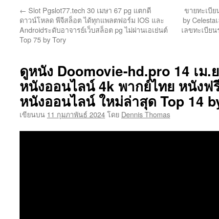
←
Slot Pgslot77.tech 30 เมษา 67 pg แตกดี
ขายทะเบียน
เนื้อหา
ดาวน์โหลด พีจีสล็อต ได้ทุกแพลตฟอร์ม IOS และ
by Celest
Androidระดับอาจารย์เว็บสล็อต pg ไม่ผ่านเอเย่นต์
เลขทะเบียน
Top 75 by Tory
ดูหนัง Doomovie-hd.pro 14 เม.ย. 
หนังออนไลน์ 4k พากย์ไทย หนังฟรี
หนังออนไลน์ ใหม่ล่าสุด Top 14 b
เขียนบน
11 กุมภาพันธ์ 2024
โดย
Dennis Thomas