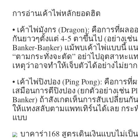
การอ่านเค้าไพ่หลักยอดฮิต
• เค้าไพ่มังกร (Dragon): คือการที่ผลออก
กันยาวๆตั้งแต่ 4-5 ตาขึ้นไป (อย่างเช่
Banker-Banker) แม้พบเค้าไพ่แบบนี้ 
“ตามกระทั่งจะตัด” อย่าไปอุตสาหะแ
เหตุว่าอาจทำให้เจ็บตัวได้อย่างไม่ยาก
• เค้าไพ่ปิงปอง (Ping Pong): คือการท
เสมือนการตีปิงปอง (ยกตัวอย่างเช่น Pl
Banker) ถ้าสังเกตเห็นการสับเปลี่ยนกั
ให้แทงสลับตามแพทเทิร์นได้เลย กระทั่
แบบ
บาคาร่า168 สูตรเดินเงินแบบไม่เป็