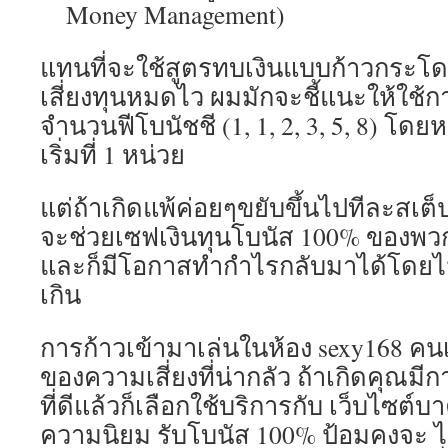
Money Management)
แทนที่จะใช้สูตรทบเงินแบบก้าวกระโดด
เสี่ยงทุนหมดไว ผมมักจะชี้แนะให้ใช้
จำนวนฟีโบนัชชี (1, 1, 2, 3, 5, 8) โ
เริ่มที่ 1 หน่วย
แต่ถ้าเกิดแพ้ค่อยๆขยับขึ้นไปทีละสเต
จะช่วยเซฟเงินทุนโบนัส 100% ของพวกเร
และก็มีโอกาสทำกำไรกลับมาได้โดยไม่เ
เกิน
การก้าวเข้ามาเล่นในห้อง sexy168 คนเล
ของความเสี่ยงที่น่ากลัว ถ้าเกิดคุณม
ที่ดีแล้วก็เลือกใช้บริการกับ เว็บไซต์บ
ความนิยม รับโบนัส 100% ป้อมคงจะ ไ