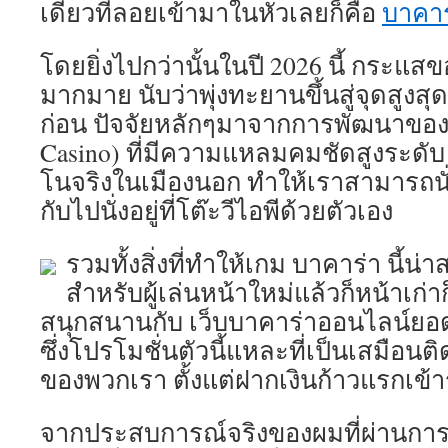
เดียวที่ลอยเข้ามาในหัวเลยก็คือ
บาคาร
โดยยิ่งไปกว่านั้นในปี 2026 นี้ กระแส
มากมาย นับว่าพุ่งทะยานขึ้นสู่จุดสูงสุ
ก่อน ปัจจัยหลักๆมาจากการพัฒนาของ
Casino) ที่มีความแหลมคมชัดสูงระดับ
โนจริงในเมืองนอก ทำให้เราสามารถนั่
กับไปนั่งอยู่ที่โต๊ะวีไอพีด้วยตัวเอง
รวมทั้งสิ่งที่ทำให้เกม บาคาร่า นี้น่
สำหรับผู้เล่นหน้าใหม่แล้วก็หน้าเก่า
สนุกสนานกับ เว็บบาคาร่าออนไลน์ยอ
ซึ่งโปรโมชั่นตัวนี้แหละที่เป็นเสมือนติ
ของพวกเรา ตั้งแต่ฝากเงินก้าวแรกเข้
จากประสบการณ์จริงของผมที่ผ่านกา