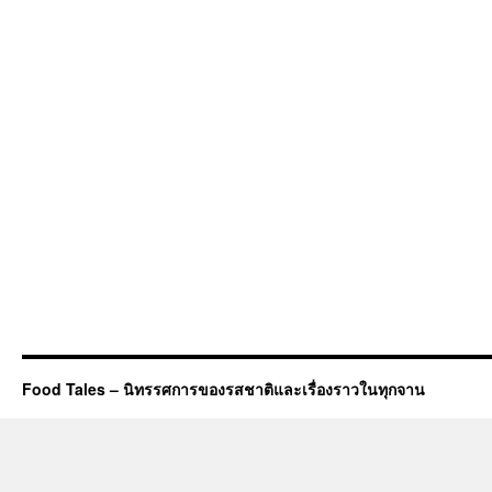
Food Tales – นิทรรศการของรสชาติและเรื่องราวในทุกจาน