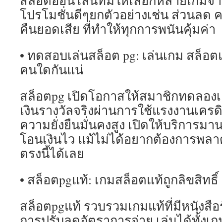
สล็อตออนไลน์ที่มีให้เลือกหลายเกมจ
โปรโมชั่นดีๆยกตัวอย่างเช่น ส่วนลด ค
คืนยอดเสีย ที่ทำให้ทุกการพนันคุ้มค่า
• ทดสอบเล่นสล็อต pg: เล่นเกม สล็อต
คนใดกันแน่
สล็อตpg เปิดโอกาสให้สมาชิกทดลองเล
เงินรางวัลจริงผ่านการใช้แรงงานเครดิตฟ
ความยั่งยืนมั่นคงสูง เปิดให้บริการมาน
โอนเงินไว แม้ไม่ได้อยากต้องการพล
ตรงนี้ได้เลย
• สล็อตpgแท้: เกมสล็อตแท้ถูกลิขสิทธิ์
สล็อตpgแท้ รวบรวมเกมแท้ที่มีหนังสือร
การปรับลดอัตราการจ่าย เล่นได้ทั้งเก