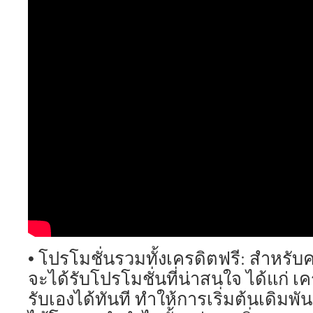
• โปรโมชั่นรวมทั้งเครดิตฟรี: สำหรับ
จะได้รับโปรโมชั่นที่น่าสนใจ ได้แก่ 
รับเองได้ทันที ทำให้การเริ่มต้นเดิมพัน