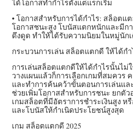
ได้โอกาสทำกำไรตั้งแต่แรกเริ่ม
• โอกาสสำหรับการได้กำไร: สล็อตแต
โอกาสชนะสูง โบนัสแตกหนักและมีการจ่
ดึงดูด ทำให้ได้รับความนิยมในหมู่นักเ
กระบวนการเล่น สล็อตแตกดี ให้ได้กำ
การเล่นสล็อตแตกดีให้ได้กำไรนั้นไม่ใช
วางแผนแล้วก็การเลือกเกมที่สมควร ค
และทำการค้นคว้าขั้นตอนการเล่นและก็
ช่วยเพิ่มโอกาสสำหรับการชนะ ยกตัวอ
เกมสล็อตที่มีอัตราการชำระเงินสูง หร
และโบนัสให้กำเนิดประโยชน์สูงสุด
เกม สล็อตแตกดี 2025