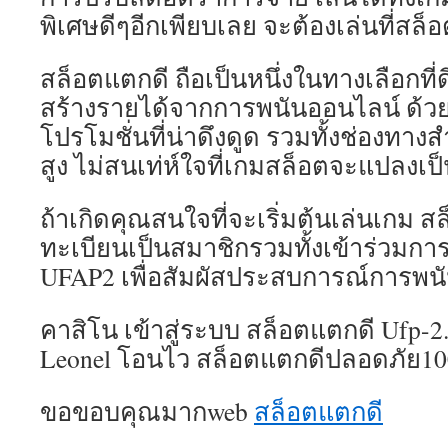
พิเศษดีๆอีกเพียบเลย จะต้องเล่นที่สล็อ
สล็อตแตกดี ถือเป็นหนึ่งในทางเลือกที่ด
สร้างรายได้จากการพนันออนไลน์ ด
โปรโมชั่นที่น่าดึงดูด รวมทั้งช่องทาง
สูง ไม่สนเท่ห์ใจที่เกมสล็อตจะแปลงเป
ถ้าเกิดคุณสนใจที่จะเริ่มต้นเล่นเกม
ทะเบียนเป็นสมาชิกรวมทั้งเข้าร่วมการพ
UFAP2 เพื่อสัมผัสประสบการณ์การพนัน
คาสิโน เข้าสู่ระบบ สล็อตแตกดี Ufp-
Leonel โอนไว สล็อตแตกดีปลอดภัย10
ขอขอบคุณมากweb
สล็อตแตกดี