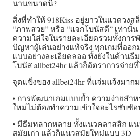
นานขนาดนี้?
สิ่งที่ทำให้ 918Kiss อยู่ยาวในแวดวงสล็
“ภาพสวย” หรือ “แจกโบนัสดี” เท่านั้น 
ความใส่ใจในรายละเอียดรวมทั้งการ
ปัญหาผู้เล่นอย่างแท้จริง ทุกเกมที่ออ
แบบอย่างละเอียดลออ ทั้งยังในด้านธีม
โบนัส allbet24hr แล้วก็อัตราการจ่ายที่
จุดแข็งของ allbet24hr ที่แจ่มแจ้งมาก
• การพัฒนาเกมแบบย้ำ ความง่ายสำหรับเพื
ใหม่ไม่ต้องทำความเข้าใจอะไรซับซ้อ
• มีธีมหลากหลาย ทั้งแนวคลาสสิก แน
สมัยเก่า แล้วก็แนวสมัยใหม่แบบ 3D