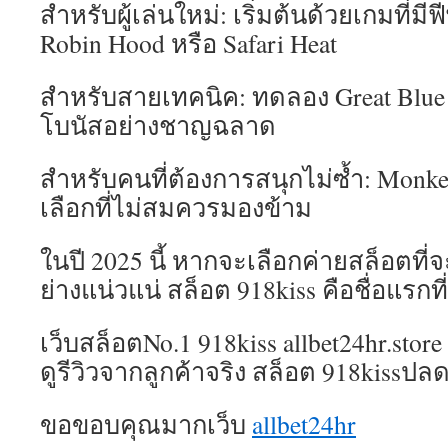
สำหรับผู้เล่นใหม่: เริ่มต้นด้วยเกมที่มีฟ
Robin Hood หรือ Safari Heat
สำหรับสายเทคนิค: ทดลอง Great Blue ท
โบนัสอย่างชาญฉลาด
สำหรับคนที่ต้องการสนุกไม่ซ้ำ: Monkey
เลือกที่ไม่สมควรมองข้าม
ในปี 2025 นี้ หากจะเลือกค่ายสล็อตที่
ย่างแน่วแน่ สล็อต 918kiss คือชื่อแร
เว็บสล็อตNo.1 918kiss allbet24hr.stor
ดูรีวิวจากลูกค้าจริง สล็อต 918kissปลด
ขอขอบคุณมากเว็บ
allbet24hr