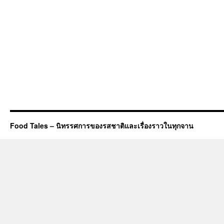
Food Tales – นิทรรศการของรสชาติและเรื่องราวในทุกจาน