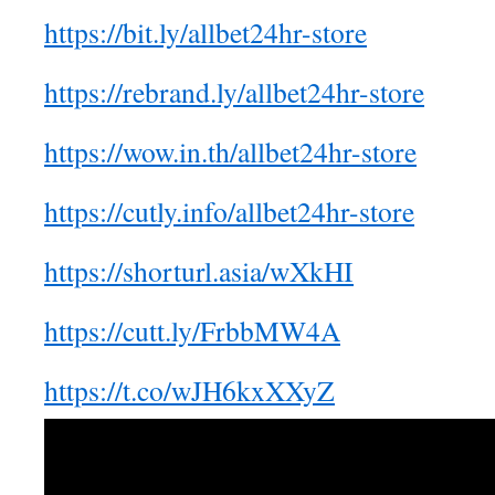
https://bit.ly/allbet24hr-store
https://rebrand.ly/allbet24hr-store
https://wow.in.th/allbet24hr-store
https://cutly.info/allbet24hr-store
https://shorturl.asia/wXkHI
https://cutt.ly/FrbbMW4A
https://t.co/wJH6kxXXyZ