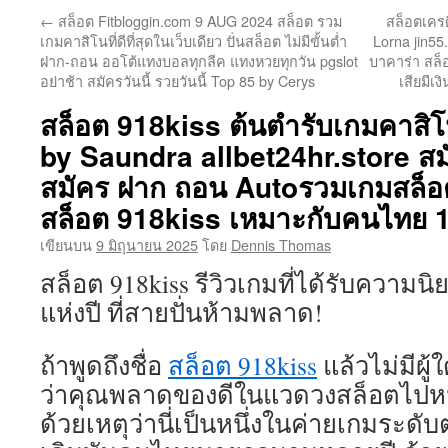
←
สล็อต Fitbloggin.com 9 AUG 2024 สล็อต รวม
สล็อตเครด
เนื้อหา
เกมคาสิโนที่ดีที่สุดในเว็บเดียว ปั่นสล็อต ไม่มีขั้นต่ำ
Lorna jin55
ฝาก-ถอน ออโต้แทงบอลทุกลีค แทงหวยทุกวัน pgslot
บาคาร่า สล็
อย่าช้า สมัครวันนี้ รวยวันนี้ Top 85 by Cerys
เสียมีเง
สล็อต 918kiss ต้นตำรับเกมคาสิ
by Saundra allbet24hr.store สม
สมัคร ฝาก ถอน Autoรวมเกมสล็อต 
สล็อต 918kiss เหมาะกับคนไทย 
เขียนบน
9 มิถุนายน 2025
โดย
Dennis Thomas
สล็อต 918kiss รีวิวเกมที่ได้รับความ
แห่งปี ที่สายปั่นห้ามพลาด!
ถ้าพูดถึงชื่อ
สล็อต 918kiss
แล้วไม่มีผู้
ว่าคุณพลาดของดีในแวดวงสล็อตไปหน
ด้วยเหตุว่านี่เป็นหนึ่งในค่ายเกมระดับ