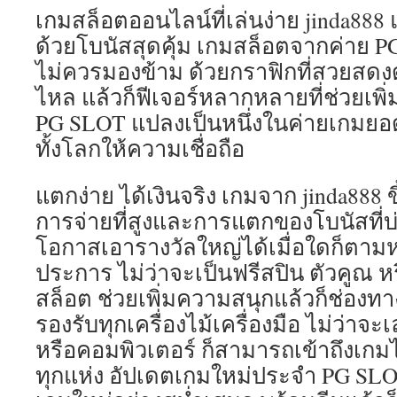
เกมสล็อตออนไลน์ที่เล่นง่าย jinda88
ด้วยโบนัสสุดคุ้ม เกมสล็อตจากค่าย P
ไม่ควรมองข้าม ด้วยกราฟิกที่สวยสดง
ไหล แล้วก็ฟีเจอร์หลากหลายที่ช่วยเพิ
PG SLOT แปลงเป็นหนึ่งในค่ายเกมยอดนิ
ทั้งโลกให้ความเชื่อถือ
แตกง่าย ได้เงินจริง เกมจาก jinda888 ขึ
การจ่ายที่สูงและการแตกของโบนัสที่บ
โอกาสเอารางวัลใหญ่ได้เมื่อใดก็ตาม
ประการ ไม่ว่าจะเป็นฟรีสปิน ตัวคูณ 
สล็อต ช่วยเพิ่มความสนุกแล้วก็ช่อง
รองรับทุกเครื่องไม้เครื่องมือ ไม่ว่าจะ
หรือคอมพิวเตอร์ ก็สามารถเข้าถึงเ
ทุกแห่ง อัปเดตเกมใหม่ประจำ PG SL