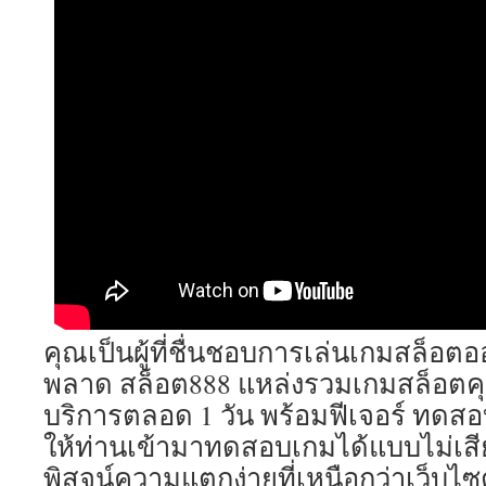
คุณเป็นผู้ที่ชื่นชอบการเล่นเกมสล็อต
พลาด สล็อต888 แหล่งรวมเกมสล็อตคุณ
บริการตลอด 1 วัน พร้อมฟีเจอร์ ทดสอบ
ให้ท่านเข้ามาทดสอบเกมได้แบบไม่เสีย
พิสูจน์ความแตกง่ายที่เหนือกว่าเว็บไซต์