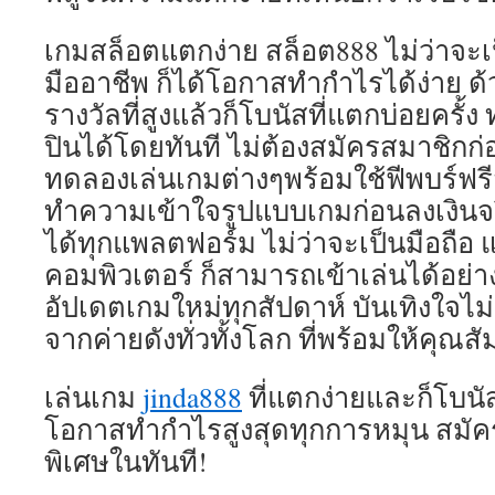
เกมสล็อตแตกง่าย สล็อต888 ไม่ว่าจะเป็
มืออาชีพ ก็ได้โอกาสทำกำไรได้ง่าย ด
รางวัลที่สูงแล้วก็โบนัสที่แตกบ่อยครั
ปินได้โดยทันที ไม่ต้องสมัครสมาชิก
ทดลองเล่นเกมต่างๆพร้อมใช้ฟีพบร์ฟรีสป
ทำความเข้าใจรูปแบบเกมก่อนลงเงินจร
ได้ทุกแพลตฟอร์ม ไม่ว่าจะเป็นมือถือ แ
คอมพิวเตอร์ ก็สามารถเข้าเล่นได้อย่าง
อัปเดตเกมใหม่ทุกสัปดาห์ บันเทิงใจไม่
จากค่ายดังทั่วทั้งโลก ที่พร้อมให้คุณสั
เล่นเกม
jinda888
ที่แตกง่ายและก็โบนั
โอกาสทำกำไรสูงสุดทุกการหมุน สมัคร
พิเศษในทันที!