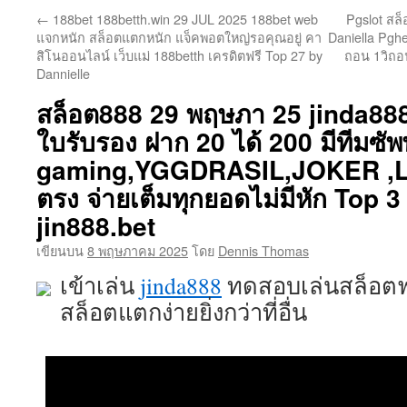
←
188bet 188betth.win 29 JUL 2025 188bet web
Pgslot สล็
เนื้อหา
แจกหนัก สล็อตแตกหนัก แจ็คพอตใหญ่รอคุณอยู่ คา
Daniella Pghe
สิโนออนไลน์ เว็บแม่ 188betth เครดิตฟรี Top 27 by
ถอน 1วิถอน
Dannielle
สล็อต888 29 พฤษภา 25 jinda888
ใบรับรอง ฝาก 20 ได้ 200 มีทีมซั
gaming,YGGDRASIL,JOKER ,Liv
ตรง จ่ายเต็มทุกยอดไม่มีหัก Top
jin888.bet
เขียนบน
8 พฤษภาคม 2025
โดย
Dennis Thomas
เข้าเล่น
jinda888
ทดสอบเล่นสล็อตฟร
สล็อตแตกง่ายยิ่งกว่าที่อื่น