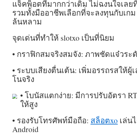
แจ็คพ็อตที่มากกว่าเดิม ไม่ฉงนใจเลยที่
รวมทั้งมืออาชีพเลือกที่จะลงทุนกับเกม
ล้นหลาม
จุดเด่นที่ทำให้ slotxo เป็นที่นิยม
• กราฟิกสมจริงสมจัง: ภาพชัดแจ๋วระด
• ระบบเสียงตื่นเต้น: เพิ่มอรรถรสให้ผู้
โนจริง
• โบนัสแตกง่าย: มีการปรับอัตรา RTP
ให้สูง
• รองรับโทรศัพท์มือถือ:
สล็อตxo
เล่นได
Android