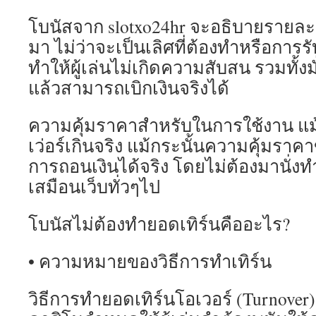
โบนัสจาก slotxo24hr จะอธิบายรายล
มา ไม่ว่าจะเป็นเลิศที่ต้องทำหรือการรั
ทำให้ผู้เล่นไม่เกิดความสับสน รวมทั้งมั
แล้วสามารถเบิกเงินจริงได้
ความคุ้มราคาสำหรับในการใช้งาน แม
เว่อร์เกินจริง แม้กระนั้นความคุ้มราคาข
การถอนเงินได้จริง โดยไม่ต้องมานั่
เสมือนเว็บทั่วๆไป
โบนัสไม่ต้องทำยอดเทิร์นคืออะไร?
• ความหมายของวิธีการทำเทิร์น
วิธีการทำยอดเทิร์นโอเวอร์ (Turnover) 