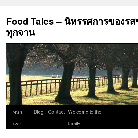
Food Tales – นิทรรศการของรสช
ทุกจาน
ข้าม
หน้า
Blog
Contact
Welcome to the
ไป
แรก
family!
ยัง