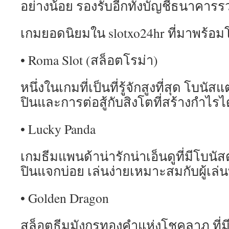
อย่างน้อย รองรับอีกทั้งบัญชีธนาคารร
เกมยอดนิยมใน slotxo24hr ที่มาพร้อม
• Roma Slot (สล็อตโรม่า)
หนึ่งในเกมที่เป็นที่รู้จักสูงที่สุด โบนัส
ปินและการต่อสู้กับสิงโตที่สร้างกำไ
• Lucky Panda
เกมธีมแพนด้าน่ารักน่าเอ็นดูที่มีโบนัสต
ปินแจกบ่อย เล่นง่ายเหมาะสมกับผู้เล่
• Golden Dragon
สล็อตธีมมังกรทองคำแห่งโชคลาภ ที่ม