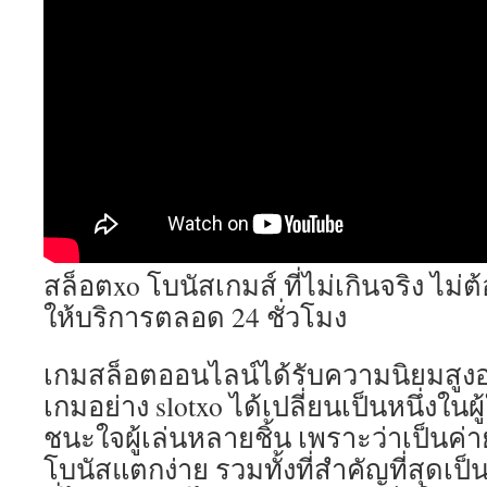
สล็อตxo โบนัสเกมส์ ที่ไม่เกินจริง ไม่
ให้บริการตลอด 24 ชั่วโมง
เกมสล็อตออนไลน์ได้รับความนิยมสูงอ
เกมอย่าง slotxo ได้เปลี่ยนเป็นหนึ่งในผ
ชนะใจผู้เล่นหลายชิ้น เพราะว่าเป็นค่า
โบนัสแตกง่าย รวมทั้งที่สำคัญที่สุดเป