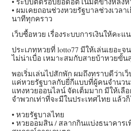
• ระบบตัดรอบยอดอัตโนมัติข้างหลัง
• ผมเคยถอนช่วงหวยรัฐบาลช่วงเวลาเย็
นาทีทุกคราว
เว็บซื้อหวย เรื่องระบบการเงินให้คะแนน
ประเภทหวยที่ lotto77 มีให้เล่นเยอะจนก
ไม่น่าเบื่อ เหมาะสมกับสายบ้าหวยขั้นส
พอเริ่มเล่นไปสักพัก ผมถึงทราบดีว่าเว็บ
แค่หวยรัฐบาลกับยี่กีแบบที่ผู้คนจำนวนมา
แทงหวยออนไลน์ จัดเต็มมาก มีให้เลื
จำพวกเท่าที่จะมีในประเทศไทย แล้วก็
• หวยรัฐบาลไทย
• หวยออมสิน / สลากกินแบ่งธนาคารเ