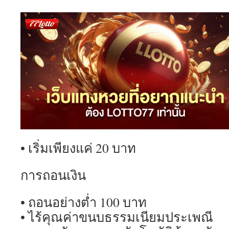
• เริ่มเพียงแค่ 20 บาท
การถอนเงิน
• ถอนอย่างต่ำ 100 บาท
• ไร้คุณค่าขนบธรรมเนียมประเพณี