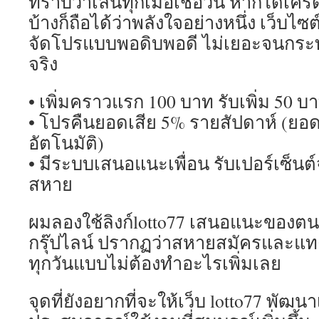
ทราบว่าเล่นทุกเมื่อเชื่อวัน หากได้เคร
บ้างก็ถือได้ว่าพลังใจอย่างหนึ่ง เว็บไ
จัดโปรแบบพอดิบพอดี ไม่เยอะจนกระทั่ง
จริง
• เพิ่มคราวแรก 100 บาท รับเพิ่ม 50 บ
• โปรคืนยอดเสีย 5% รายสัปดาห์ (ยอดน
อัตโนมัติ)
• มีระบบเสนอแนะเพื่อน รับเปอร์เซ็
สหาย
ผมลองใช้ลิงก์lotto77 เสนอแนะของตนเ
กรุ๊ปไลน์ ปรากฏว่าสหายสมัครและแท
ทุกวันแบบไม่ต้องทำอะไรเพิ่มเลย
จุดที่ยังอยากที่จะให้เว็บ lotto77 พัฒนา