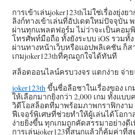
การเข้าเล่นjoker123thไม่ใช่เรื่องยุ่งย
ลิงก์ทางเข้าเล่นที่อัปเดตใหม่ปัจจุบัน
ผ่านทุกแพลตฟอร์ม ไม่ว่าจะเป็นคอมพิว
โทรศัพท์มือถือ ทั้งยังระบบ iOS รวมทั้ง
ผ่านทางหน้าเว็บหรือแอปพลิเคชัน ก็ส
เกมjoker123thที่คุณถูกใจได้ทันที
สล็อตออนไลน์ครบวงจร แตกง่าย จ่ายจ
joker123th
ขึ้นชื่อลือชาในเรื่องของ เ
ให้เลือกมากยิ่งกว่า 2,000 เกม ทั้งแบบ
วิดีโอสล็อตที่มาพร้อมภาพกราฟิกงาม 
ฟีเจอร์พิเศษที่ช่วยทำให้ผู้เล่นได้โอ
ง่ายยิ่งขึ้น ทุกเกมถูกคัดสรรมาอย่างด
การเล่นjoker123ที่สนุกแล้วก็คุ้มค่าที่สุ