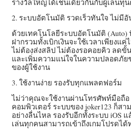
รางวัลใหญ่ได้เช่นเดียวกันกับผู้เล่นทุ
2. ระบบอัตโนมัติ รวดเร็วทันใจ ไม่มีอ
ด้วยเทคโนโลยีระบบอัตโนมัติ (Auto) ที
ฝากรวมทั้งเบิกเงินจะใช้เวลาเพียงแค่ไม่
ไม่ต้องส่งสลิป ไม่ต้องรอคอยคิว ลดขั้น
และเพิ่มความแน่ใจในความปลอดภัยข
ของผู้ใช้งาน
3. ใช้งานง่าย รองรับทุกแพลตฟอร์ม
ไม่ว่าคุณจะใช้งานผ่านโทรศัพท์มือถือ 
คอมพิวเตอร์ ระบบของ joker123 ก็สาม
อย่างลื่นไหล รองรับอีกทั้งระบบ iOS แล้ว
เล่นทุกคนสามารถเข้าถึงเกมโปรดได้ทุก