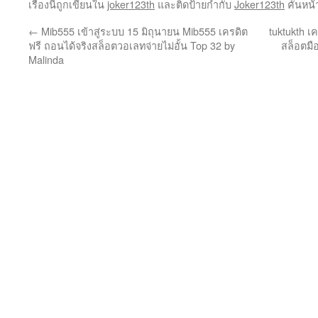
เรื่องนี้ถูกเขียนใน
joker123th
และติดป้ายกำกับ
Joker123th
คั่นหน
←
Mib555 เข้าสู่ระบบ 15 มิถุนายน Mib555 เครดิต
tuktukth เค
ฟรี ถอนได้จริงสล็อตวอเลทจ่ายไม่อั้น Top 32 by
สล็อตมื
Malinda