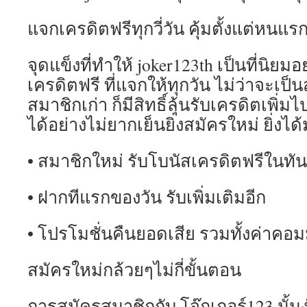
แจกเครดิตฟรีทุกวี่วัน คุ้มตั้งแต่หนแรก
จุดแข็งที่ทำให้ joker123th เป็นที่นิยมอ
เครดิตฟรี ที่แจกให้ทุกวัน ไม่ว่าจะเป็
สมาชิกเก่า ก็มีสิทธิ์ลุ้นรับเครดิตเพิ
ได้อย่างไม่ยากเย็นยิ่งสมัครใหม่ ยิ่งได
• สมาชิกใหม่ รับโบนัสเครดิตฟรีในทัน
• ฝากทีแรกของวัน รับเพิ่มเติมอีก
• โปรโมชั่นคืนยอดเสีย รวมทั้งค่าคอม
สมัครใหม่กล้วยๆไม่กี่ขั้นตอน
การสมัครสมาชิกกับ โจ๊กเกอร์123 นั้นง