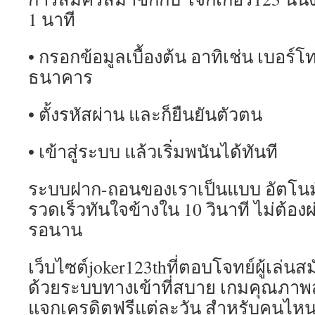
1 นาที
• กรอกข้อมูลเบื้องต้น อาทิเช่น เบอร์โท
ธนาคาร
• ตั้งรหัสผ่าน และก็ยืนยันตัวตน
• เข้าสู่ระบบ แล้วเริ่มพนันได้ทันที
ระบบฝาก-ถอนของเราเป็นแบบ อัตโนมัต
รวดเร็วทันใจข้างใน 10 วินาที ไม่ต้อง
รอนาน
เว็บไซต์joker123thที่ตอบโจทย์ผู้เล่นส
ด้วยระบบทางเข้าที่สบาย เกมคุณภาพสู
แจกเครดิตฟรีแต่ละวัน สำหรับคนไหนก