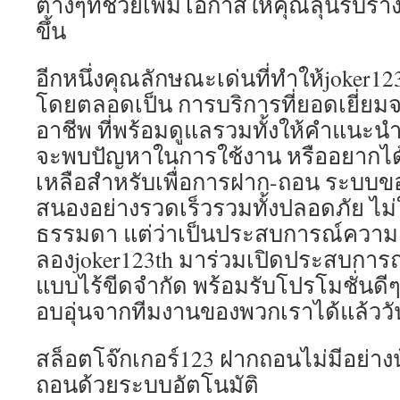
ต่างๆที่ช่วยเพิ่มโอกาสให้คุณลุ้นรับรา
ขึ้น
อีกหนึ่งคุณลักษณะเด่นที่ทำให้joker1
โดยตลอดเป็น การบริการที่ยอดเยี่
อาชีพ ที่พร้อมดูแลรวมทั้งให้คำแนะนำ
จะพบปัญหาในการใช้งาน หรืออยากได
เหลือสำหรับเพื่อการฝาก-ถอน ระบบข
สนองอย่างรวดเร็วรวมทั้งปลอดภัย ไม่
ธรรมดา แต่ว่าเป็นประสบการณ์ความเ
ลองjoker123th มาร่วมเปิดประสบกา
แบบไร้ขีดจำกัด พร้อมรับโปรโมชั่นดี
อบอุ่นจากทีมงานของพวกเราได้แล้ววัน
สล็อตโจ๊กเกอร์123 ฝากถอนไม่มีอย่างน
ถอนด้วยระบบอัตโนมัติ