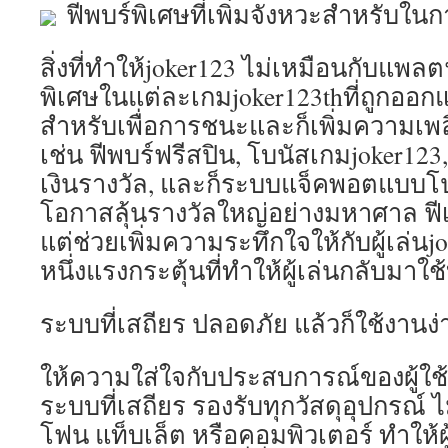
ฟีพบร์พิเศษที่เพิ่มจังหวะสำหรับใ
สิ่งที่ทำให้joker123 ไม่เหมือนกับแพลตฟ
พิเศษในแต่ละเกมjoker123thที่ถูกออกแ
สำหรับเพื่อการชนะและก็เพิ่มความเพล
เช่น ฟีพบร์ฟรีสปิน, โบนัสเกมjoker123
เงินรางวัล, และก็ระบบแจ็คพอตแบบโปร
โอกาสลุ้นรางวัลใหญ่อย่างมหาศาล ฟีเจ
แต่ช่วยเพิ่มความระทึกใจให้กับผู้เล่นjo
หนึ่งแรงกระตุ้นที่ทำให้ผู้เล่นกลับมาใช
ระบบที่เสถียร ปลอดภัย แล้วก็ใช้งานง่
ให้ความใส่ใจกับประสบการณ์ของผู้ใช้
ระบบที่เสถียร รองรับทุกวัสดุอุปกรณ์ 
โฟน แท็บเล็ต หรือคอมพิวเตอร์ ทำให้ผ