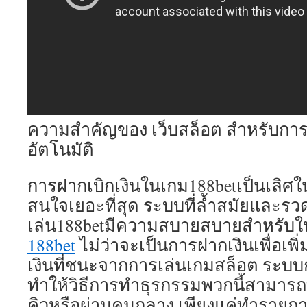
ความสำคัญของ เว็บสล็อต สำหรับการ
อัตโนมัติ
การฝากเบิกเงินในเกม188betเป็นเลิศในข
สนใจเยอะที่สุด ระบบที่ล้ำสมัยและรวดเ
เล่น188betมีความสบายสบายสำหรับ
188bet
ไม่ว่าจะเป็นการฝากเงินเพื่อเพ
เงินที่ชนะจากการเล่นเกมสล็อต ระบ
ทำให้วิธีการทำธุรกรรมพวกนี้สามารถ
คิวหรือผ่านคนกลาง เพียงแค่ทำรายก