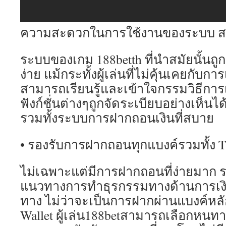
ความสะดวกในการใช้งานของระบบ สล็อ
ระบบของเกม 188betth ที่นำสมัยนั้นถ
ง่าย แม้กระทั้งผู้เล่นที่ไม่คุ้นเคยกับก
สามารถเรียนรู้และเข้าใจกรรมวิธีการเ
ฟังก์ชั่นต่างๆถูกจัดระเบียบอย่างเห็
รวมทั้งระบบการฝากถอนเงินที่สบาย
• รองรับการฝากถอนทุกแบงค์รวมทั้ง T
ไม่เฉพาะแต่มีการฝากถอนที่ง่ายมาก 
แนวทางการทำธุรกรรมทางด้านการเงิ
ทาง ไม่ว่าจะเป็นการฝากผ่านแบงค์หล
Wallet ผู้เล่น188betสามารถเลือกหนทา