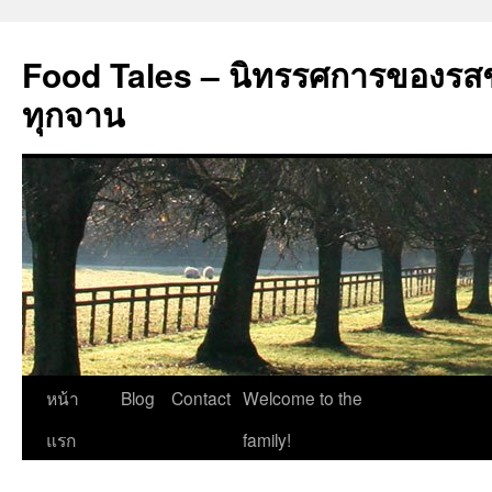
Food Tales – นิทรรศการของรสช
ทุกจาน
ข้าม
หน้า
Blog
Contact
Welcome to the
ไป
แรก
family!
ยัง