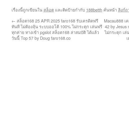
เรื่องนี้ถูกเขียนใน
สล็อต
และติดป้ายกำกับ
188betth
คั่นหน้า
ลิงก์
←
สล็อต168 25 APR 2025 faro168 รับเครดิตฟรี
Macau888 เคร
ทันที ไม่ต้องลุ้น ระบบออโต้ 100% ไม่กระตุก เล่นฟรี
42 by Jesus
ทุกค่าย ทางเข้า pgslot สล็อต168 ล่าสมบัติ ได้แล้ว
ไม่กระตุก เล่
วันนี้ Top 57 by Doug faro168.co
เ