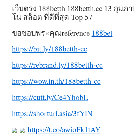
เว็บตรง 188betth 188betth.cc 13 กุมภา
โน สล็อต ที่ดีที่สุด Top 57
ขอขอบพระคุณreference
188bet
https://bit.ly/188betth-cc
https://rebrand.ly/188betth-cc
https://wow.in.th/188betth-cc
https://cutt.ly/Ce4YhobL
https://shorturl.asia/3fYlN
https://t.co/awioFk1tAY