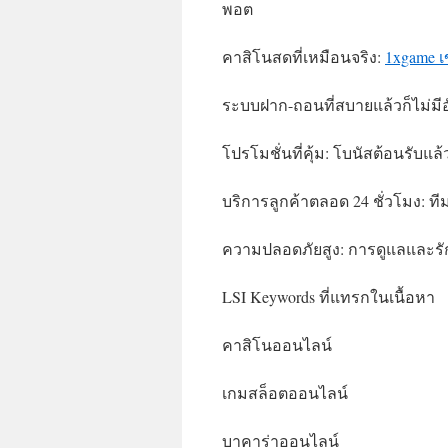
พอต
คาสิโนสดที่เหมือนจริง:
1xgame เ
ระบบฝาก-ถอนที่สบายแล้วก็ไม่ม
โปรโมชั่นที่คุ้ม: โบนัสต้อนรับแ
บริการลูกค้าตลอด 24 ชั่วโมง: ท
ความปลอดภัยสูง: การดูแลและรั
LSI Keywords ที่แทรกในเนื้อหา
คาสิโนออนไลน์
เกมสล็อตออนไลน์
บาคาร่าออนไลน์