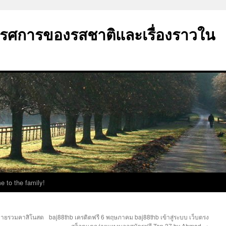
รรศการของรสชาติและเรื่องราวใน
 to the family!
่ายรวมคาสิโนสด
baj88thb เครดิตฟรี 6 พฤษภาคม baj88thb เข้าสู่ระบบ เว็บตรง
สล็อตแตกง่ายแทงบอลสมัครฟรี Top 37 by Ahmad
→