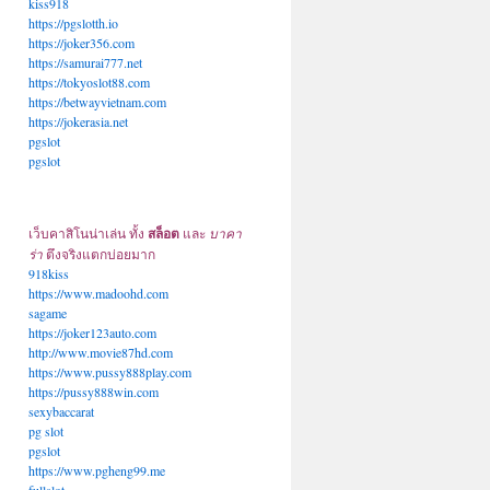
kiss918
https://pgslotth.io
https://joker356.com
https://samurai777.net
https://tokyoslot88.com
https://betwayvietnam.com
https://jokerasia.net
pgslot
pgslot
เว็บคาสิโนน่าเล่น ทั้ง
สล็อต
และ
บาคา
ร่า
ตึงจริงแตกบ่อยมาก
918kiss
https://www.madoohd.com
sagame
https://joker123auto.com
http://www.movie87hd.com
https://www.pussy888play.com
https://pussy888win.com
sexybaccarat
pg slot
pgslot
https://www.pgheng99.me