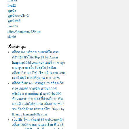
fullslot
live22
ดูหนัง
ดูหนังออนไลน์
ดูหนังฟรี
faro168
https://hongkong456.me
slot66
เรื่องล่าสุด
สล็อต168 บริการเกมคาสิโน ครบ
ครัน 24 ชั่วโมง Top 28 by Aaron
hengjing168d.com ลอตเตอรี่ ราคาถูก
เกมคุรภาพ เว็บโปร่งใส ไลฟ์สด
สล็อต ยิงปลา กีฬา ไพ่ สล็อต168 แจก
เครดิตฟรี เยอะที่สุด 24 JUL 2026
สล็อตเว็บตรง 6 กรกฎา 26 สล็อตเว็บ
ตรง เกมสดภาพชัด บรรยากาศ
พรีเมียม สายสล็อต ฝาก 60 รับ 300
ห้ามพลาด จ่ายตรง กี่ล้านก็จ่าย คัด
มาแล้ว เล่นได้ทุกเกม สล็อต168 ของ
รางวัลกำลังรอ เจ้าของใหม่ Top 8 by
Brandy tangtem168e.com
เว็บเปิดใหม่ สล็อต888 webแจกหนัก
สล็อต 2026 รวมเกมแตกง่าย ฟีเจอร์