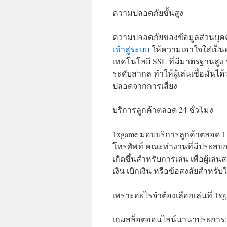
ความปลอดภัยขั้นสูง
ความปลอดภัยของข้อมูลส่วนบุค
เข้าสู่ระบบ
ให้ความเอาใจใส่เป็นอย
เทคโนโลยี SSL ที่มีมาตรฐานสูง 
ระดับสากล ทำให้ผู้เล่นเชื่อมั่นไ
ปลอดจากการเสี่ยง
บริการลูกค้าตลอด 24 ชั่วโมง
1xgame มอบบริการลูกค้าตลอด 1 
โทรศัพท์ คณะทำงานที่มีประสบกา
เกิดขึ้นสำหรับการเล่น เพื่อผู้เ
เงิน เบิกเงิน หรือข้อสงสัยสำหรั
เพราะอะไรจำต้องเลือกเล่นที่ 1x
เกมสล็อตออนไลน์นานาประการ: เก