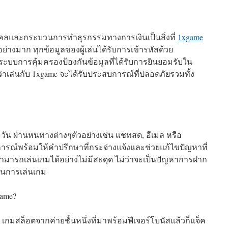
คลและกระบวนการทำธุรกรรมทางการเงินเป็นสิ่งที่
1xgame
่างมาก ทุกข้อมูลของผู้เล่นได้รับการเข้ารหัสด้วย
ระบบการคุ้มครองป้องกันข้อมูลที่ได้รับการยินยอมรับใน
ด้ว่าเล่นกับ 1xgame จะได้รับประสบการณ์ที่ปลอดภัยรวมทั้ง
วัน ผ่านหนทางต่างๆตัวอย่างเช่น แชทสด, อีเมล หรือ
รณ์พร้อมให้คำปรึกษาที่กระจ่างแจ้งและช่วยแก้ไขปัญหาที่
ล่นสามารถเล่นเกมได้อย่างไม่มีสะดุด ไม่ว่าจะเป็นปัญหาการฝาก
บในการเล่นเกม
game?
มสล็อตจากค่ายชั้นหนึ่งที่มาพร้อมฟีเจอร์โบนัสแล้วก็แจ็ค