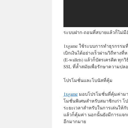
ระบบฝาก-ถอนที่สบายแล้วก็ไม่มี
1xgame ใช้ระบบการทำธุรกรรมที
เบิกเงินได้อย่างเร็วผ่านวิถีทาง
(E-wallets) แล้วก็บัตรเครดิต ทุ
SSL ที่ล้ำสมัยเพื่อรักษาความปลอด
โปรโมชั่นและโบนัสที่คุ้ม
1xgame
มอบโปรโมชั่นที่คุ้มค่าม
โมชั่นพิเศษสำหรับสมาชิกเก่า โป
ระยะเวลาสำหรับในการเล่นให้กับผ
แล้วก็คุ้มค่า นอกนั้นยังมีการแจก
อีกมากมาย