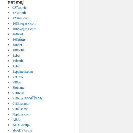
หมวดหมู่
037movie
123lionth
123xos.com
1688vegasx.com
1688vegasx.com
168slot
168สล็อต
188bet
188betth
1xbet
1xbetth
1xbit
1xgameth.com
77UFA
888pg
8lots.me
918Kiss
918kiss ดาวน์โหลด
918kissauto
918kissme
9kpluss.com
ABA
ABAGroup2
abbet789.com