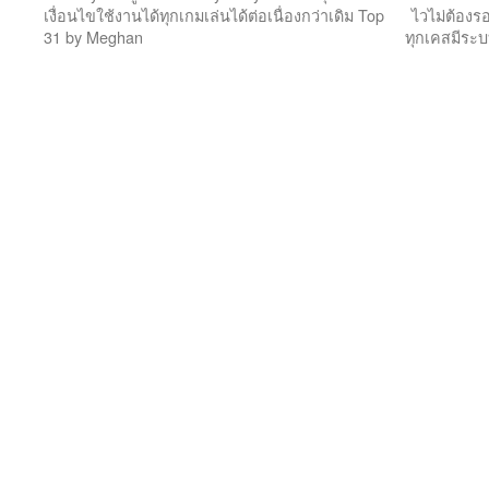
เงื่อนไขใช้งานได้ทุกเกมเล่นได้ต่อเนื่องกว่าเดิม Top
ไวไม่ต้องร
31 by Meghan
ทุกเคสมีระบ