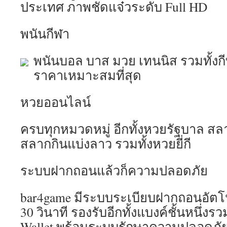
ประเทศ ภาพชัดแจ๋วระดับ Full HD
พนันกีฬา
พนันบอล บาส มวย เทนนิส รวมทั้งกี
ราคาเหมาะสมที่สุด
หวยออนไลน์
ครบทุกหมวดหมู่ อีกทั้งหวยรัฐบาล ส
สลากกินแบ่งลาว รวมทั้งหวยยี่กี
ระบบฝากถอนแล้วก็ความปลอดภัย
bar4game มีระบบระเบียบฝากถอนอัตโนม
30 วินาที รองรับอีกทั้งแบงค์ชั้นหนึ่งร
Wallet พร้อมระบบรักษาความปลอดภัยร