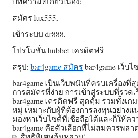
บทความที่เกี่ยวเนื่อง:
สมัคร lux555,
เข้าระบบ dr888,
โปรโมชั่น hubbet เครดิตฟรี
สรุป:
bar4game สมัคร
bar4game เว็บไซต์
bar4game เป็นเว็บพนันที่ครบเครื่องที่
การสมัครที่ง่าย การเข้าสู่ระบบที่รวดเ
bar4game เครดิตฟรี สุดคุ้ม รวมทั้งเ
หมู่ เหมาะกับผู้ที่ต้องการลงทุนอย่างแ
มองหาเว็บไซต์ที่เชื่อถือได้และก็ให้ควา
bar4game คือตัวเลือกที่ไม่สมควรพลาด ส
สิทธิพิเศษล้นหลาม!