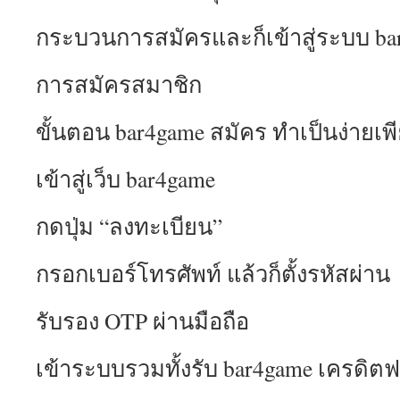
กระบวนการสมัครและก็เข้าสู่ระบบ ba
การสมัครสมาชิก
ขั้นตอน bar4game สมัคร ทำเป็นง่ายเพีย
เข้าสู่เว็บ bar4game
กดปุ่ม “ลงทะเบียน”
กรอกเบอร์โทรศัพท์ แล้วก็ตั้งรหัสผ่าน
รับรอง OTP ผ่านมือถือ
เข้าระบบรวมทั้งรับ bar4game เครดิตฟร