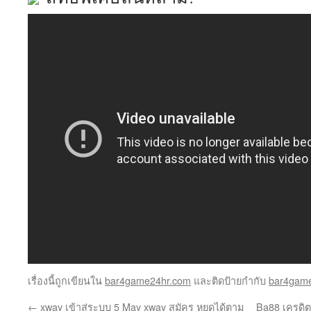
เรื่องนี้ถูกเขียนใน
bar4game24hr.com
และติดป้ายกำกับ
bar4gam
←
xway เข้าสู่ระบบ 5 May xway สมัคร หยุดได้ตาม
Ba88 เครดิต