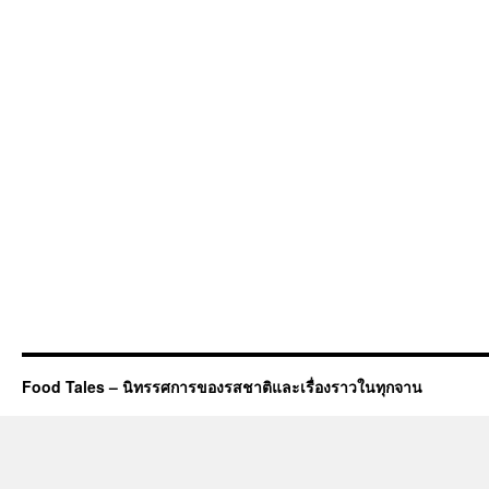
Food Tales – นิทรรศการของรสชาติและเรื่องราวในทุกจาน