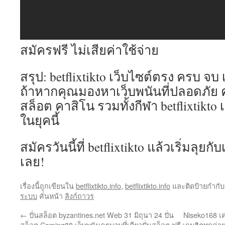
สมัครฟรี ไม่เสียค่าใช้จ่าย
สรุป: betflixtikto เว็บไซต์ตรง ครบ จบ เ
ถ้าหากคุณมองหาเว็บพนันที่ปลอดภัย คร
สล็อต คาสิโน รวมทั้งกีฬา betflixtikto เ
ในยุคนี้
สมัครวันนี้ที่ betflixtikto แล้วเริ่มล
เลย!
เรื่องนี้ถูกเขียนใน
betflixtikto.info
,
betflixtikto.info
และติดป้ายกำกั
ระบบ
คั่นหน้า
ลิงก์ถาวร
←
ปั่นสล็อต byzantines.net Web 31 มิถุนา 24 ปั่น
Niseko168 เ
สล็อต Coming88 เว็บพนันครบจบที่เดียวปั่นสล็อต ฟรี
เกมฮิตทุกค่า