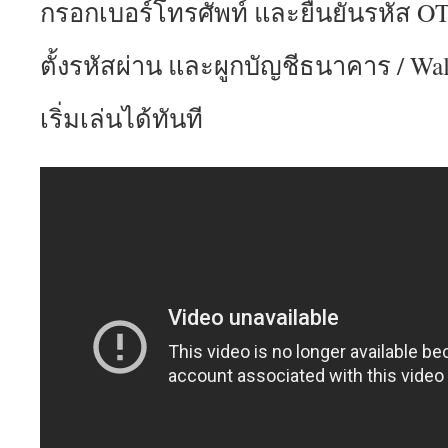
กรอกเบอร์โทรศัพท์ และยืนยันรหัส O
ตั้งรหัสผ่าน และผูกบัญชีธนาคาร / Wal
เริ่มเล่นได้ทันที