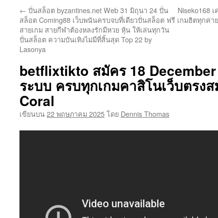
←
ปั่นสล็อต byzantines.net Web 31 มิถุนา 24 ปั่น
Niseko168 เ
เนื้อหา
สล็อต Coming88 เว็บพนันครบจบที่เดียวปั่นสล็อต ฟรี
เกมฮิตทุกค่า
สายเกม สายกีฬาต้องหลงรักมีหวย หุ้น ให้เล่นทุกวัน
ปั่นสล็อต ความบันเทิงไม่มีที่สิ้นสุด Top 22 by
Lasonya
betflixtikto สมัคร 18 December be
ระบบ ครบทุกเกมคาสิโนเว็บตรงสม
Coral
เขียนบน
22 พฤษภาคม 2025
โดย
Dennis Thomas