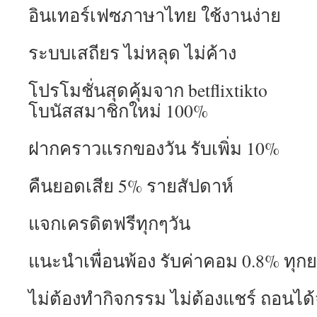
อินเทอร์เฟซภาษาไทย ใช้งานง่าย
ระบบเสถียร ไม่หลุด ไม่ค้าง
โปรโมชั่นสุดคุ้มจาก betflixtikto
โบนัสสมาชิกใหม่ 100%
ฝากคราวแรกของวัน รับเพิ่ม 10%
คืนยอดเสีย 5% รายสัปดาห์
แจกเครดิตฟรีทุกๆวัน
แนะนำเพื่อนพ้อง รับค่าคอม 0.8% ทุก
ไม่ต้องทำกิจกรรม ไม่ต้องแชร์ ถอนได้