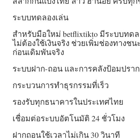
สลากกินแบ่งไทย ลาว ฮานอย ครบทุก
ระบบทดลองเล่น
สำหรับมือใหม่ betflixtikto มีระบบทดล
ไม่ต้องใช้เงินจริง ช่วยเพิ่มช่องทางช
ก่อนเดิมพันจริง
ระบบฝาก-ถอน และการคลังป้อมปรา
กระบวนการทำธุรกรรมที่เร็ว
รองรับทุกธนาคารในประเทศไทย
เชื่อมต่อระบบอัตโนมัติ 24 ชั่วโมง
ฝากถอนใช้เวลาไม่เกิน 30 วินาที