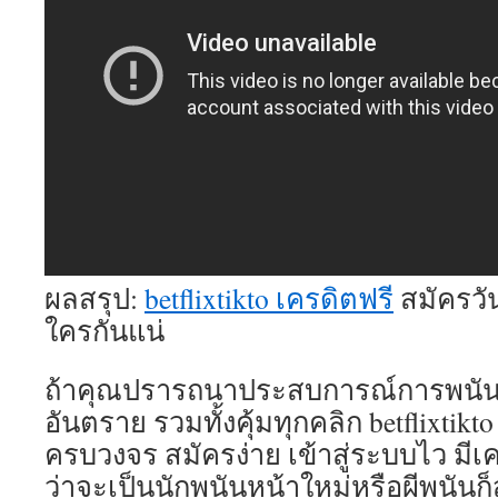
ผลสรุป:
betflixtikto เครดิตฟรี
สมัครวันน
ใครกันแน่
ถ้าคุณปรารถนาประสบการณ์การพนันที่
อันตราย รวมทั้งคุ้มทุกคลิก betflixtik
ครบวงจร สมัครง่าย เข้าสู่ระบบไว มีเ
ว่าจะเป็นนักพนันหน้าใหม่หรือผีพนันก