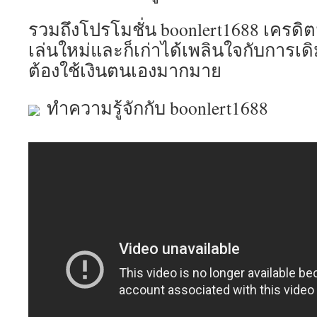
รวมถึงโปรโมชั่น boonlert1688 เครดิตฟรี
เล่นใหม่และก็เก่าได้เพลินใจกับการเด
ต้องใช้เงินตนเองมากมาย
ทำความรู้จักกับ boonlert1688