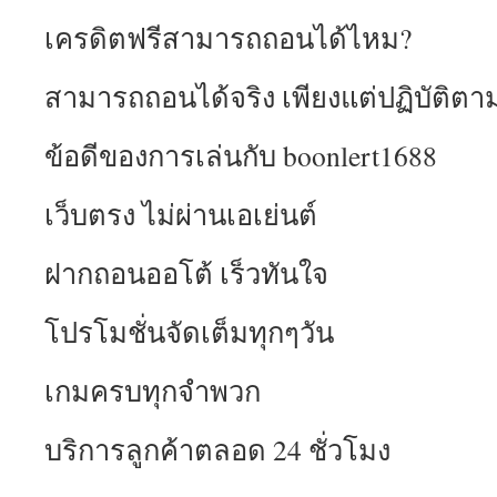
เครดิตฟรีสามารถถอนได้ไหม?
สามารถถอนได้จริง เพียงแต่ปฏิบัติตามข
ข้อดีของการเล่นกับ boonlert1688
เว็บตรง ไม่ผ่านเอเย่นต์
ฝากถอนออโต้ เร็วทันใจ
โปรโมชั่นจัดเต็มทุกๆวัน
เกมครบทุกจำพวก
บริการลูกค้าตลอด 24 ชั่วโมง