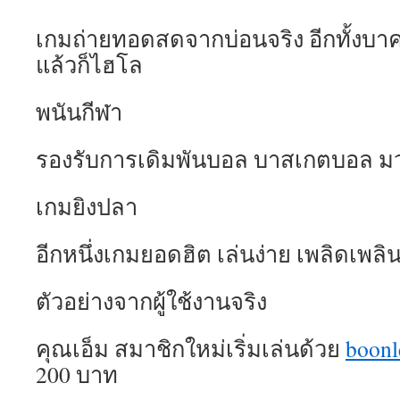
เกมถ่ายทอดสดจากบ่อนจริง อีกทั้งบาคาร
แล้วก็ไฮโล
พนันกีฬา
รองรับการเดิมพันบอล บาสเกตบอล มว
เกมยิงปลา
อีกหนึ่งเกมยอดฮิต เล่นง่าย เพลิดเพล
ตัวอย่างจากผู้ใช้งานจริง
คุณเอ็ม สมาชิกใหม่เริ่มเล่นด้วย
boonl
200 บาท