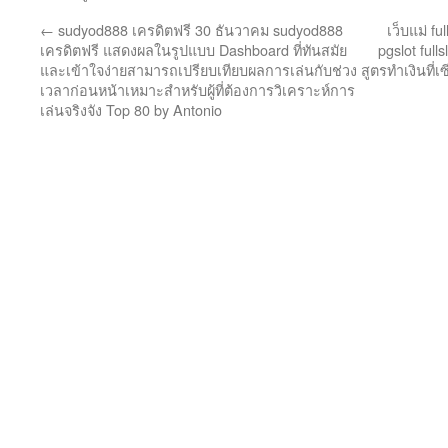
←
sudyod888 เครดิตฟรี 30 ธันวาคม sudyod888
เว็บแม่ f
เครดิตฟรี แสดงผลในรูปแบบ Dashboard ที่ทันสมัย
pgslot full
และเข้าใจง่ายสามารถเปรียบเทียบผลการเล่นกับช่วง
สูตรทำเงินที่
เวลาก่อนหน้าเหมาะสำหรับผู้ที่ต้องการวิเคราะห์การ
เล่นจริงจัง Top 80 by Antonio