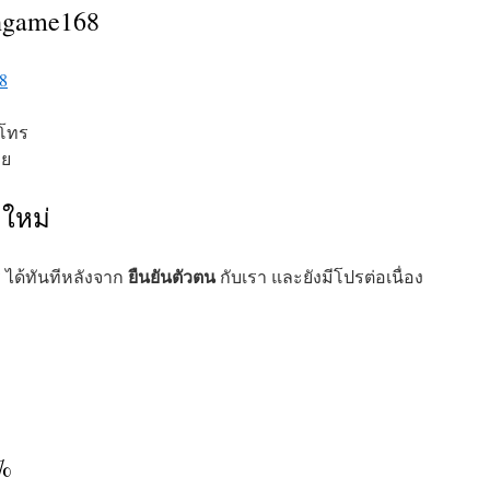
hgame168
8
์โทร
ลย
ใหม่
ยืนยันตัวตน
 ได้ทันทีหลังจาก
กับเรา และยังมีโปรต่อเนื่อง
%