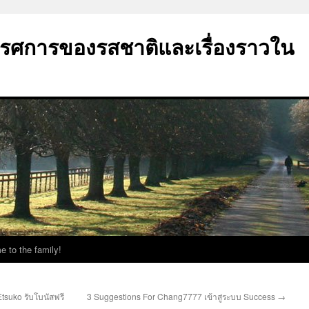
รรศการของรสชาติและเรื่องราวใน
 to the family!
Etsuko รับโบนัสฟรี
3 Suggestions For Chang7777 เข้าสู่ระบบ Success
→