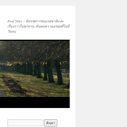
Food Tales – นิทรรศการของรสชาติและ
เรื่องราวในทุกจาน. ค้นพบความอร่อยที่ไม่มี
วันจบ.