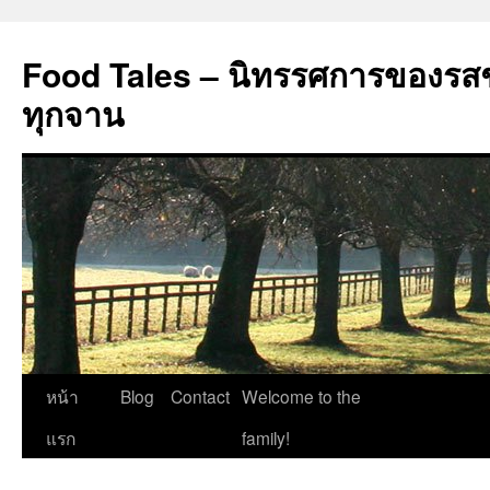
Food Tales – นิทรรศการของรสช
ทุกจาน
ข้าม
หน้า
Blog
Contact
Welcome to the
ไป
แรก
family!
ยัง