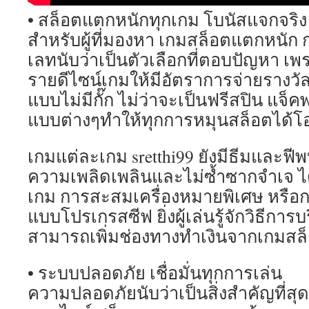
• สล็อตแตกหนักทุกเกม โบนัสแจกจริง
สำหรับผู้ที่มองหา เกมสล็อตแตกหนัก 
เลทนับว่าเป็นตัวเลือกที่ตอบปัญหา เพ
รายดีไซน์เกมให้มีอัตราการจ่ายรางวั
แบบไม่มีกั๊ก ไม่ว่าจะเป็นฟรีสปิน แจ็
แบบต่างๆทำให้ทุกการหมุนสล็อตได้โ
เกมแต่ละเกม sretthi99 ยังมีธีมและฟีพบ
ความเพลิดเพลินและไม่ซ้ำซากจำเจ ได
เกม การสะสมเครื่องหมายพิเศษ หรือก
แบบโปรเกรสซีฟ ยิ่งผู้เล่นรู้จักวิธีการบร
สามารถเพิ่มช่องทางทำเงินจากเกมสล็
• ระบบปลอดภัย เชื่อมั่นทุกการเล่น
ความปลอดภัยนับว่าเป็นสิ่งสำคัญที่ส