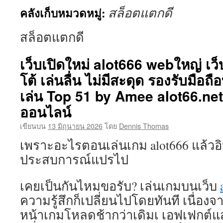
สล็อตแตกดี
คลังเก็บหมวดหมู่:
เนื้อหา
สล็อตแตกดี
เว็บเปิดใหม่ alot666 webใหญ่ เ
โต้ เล่นลื่น ไม่มีสะดุด รองรับมือ
เล่น Top 51 by Amee alot66.ne
ออนไลน์
เขียนบน
13 มิถุนายน 2026
โดย
Dennis Thomas
เพราะอะไรตอนเล่นเกม alot666 แล้วอิน
ประสบการณ์แปรไป
เคยเป็นกันไหมขอรับ? เล่นเกมบนเว็บ
ความรู้สึกก็เปลี่ยนไปโดยทันที เนื่องจ
หน้าเกมโหลดช้ากว่าเดิมเ เอฟเฟกต์แ