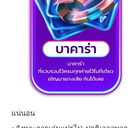
แน่นอน