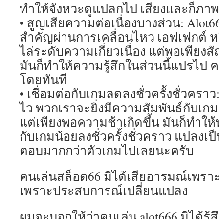
ทำให้จังหวะดูแปลกไป เสียงและก็ภาพ
• สูญเสียความต่อเนื่องบางส่วน: Alot6
สำคัญผ่านการเคลื่อนไหว เอฟเฟกต์
ไล่ระดับความเกี่ยวเนื่อง แต่พอเพีย
มันก็ทำให้ความรู้สึกในส่วนนี้แปรไป ค
โดยทันที
• เชื่อมต่อกับเกมลดลงชั่วครั้งชั่วครา
ไว พวกเราจะยิ่งมีความสัมพันธ์กับเกมข
แต่เพียงพอความช้าเกิดขึ้น มันก็ทำให้พ
กับเกมน้อยลงชั่วครั้งชั่วคราว แปลง
ตอบมากกว่าตัวเกมไปเลยนะครับ
คนเล่นสล็อต66 มิได้เสียอารมณ์เพราะอ
เพราะประสบการณ์เปลี่ยนแปลง
ผมจะบอกให้ว่าคนเล่น alot666 มิได้รู้สึ