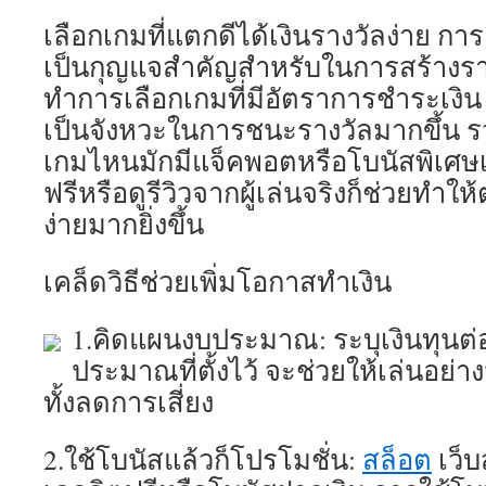
เลือกเกมที่แตกดีได้เงินรางวัลง่าย กา
เป็นกุญแจสำคัญสำหรับในการสร้างรายไ
ทำการเลือกเกมที่มีอัตราการชำระเงิน 
เป็นจังหวะในการชนะรางวัลมากขึ้น รว
เกมไหนมักมีแจ็คพอตหรือโบนัสพิเศ
ฟรีหรือดูรีวิวจากผู้เล่นจริงก็ช่วยทำใ
ง่ายมากยิ่งขึ้น
เคล็ดวิธีช่วยเพิ่มโอกาสทำเงิน
1.คิดแผนงบประมาณ: ระบุเงินทุนต่
ประมาณที่ตั้งไว้ จะช่วยให้เล่นอย่
ทั้งลดการเสี่ยง
2.ใช้โบนัสแล้วก็โปรโมชั่น:
สล็อต
เว็