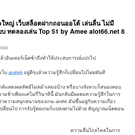
bใหญ่ เว็บสล็อตฝากถอนออโต้ เล่นลื่น ไม่มี
ะบบ ทดลองเล่น Top 51 by Amee alot66.net 8
omas
ล้วอินเทอร์เน็ตช้าถึงทำให้ประสบการณ์แปรไป
เว็บ
alot666
อยู่ดีๆแล้วความรู้สึกก็เปลี่ยนไปโดยทันที
กต์แสดงผลลัพธ์ไม่สม่ำเสมอบ้าง หรือบางจังหวะก็สนองตอบ
ามช้าเพียงแค่ไม่กี่วินาทีนี้ มันกลับมีผลต่อความรู้สึกในการ
าความสนุกสนานของเกม alot66 มันขึ้นอยู่กับความเกี่ยว
วะเปลี่ยนไป การรับรู้ต่อเกมก็แปลงตามไปด้วย สัญญาณเน็ตตอน
ความลื่นไถลไหลในการ