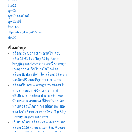
fullslot
live22
ดูหนัง
ดูหนังออนไลน์
ดูหนังฟรี
faro168
https://hongkong456.me
slot66
เรื่องล่าสุด
สล็อต168 บริการเกมคาสิโน ครบ
ครัน 24 ชั่วโมง Top 28 by Aaron
hengjing168d.com ลอตเตอรี่ ราคาถูก
เกมคุรภาพ เว็บโปร่งใส ไลฟ์สด
สล็อต ยิงปลา กีฬา ไพ่ สล็อต168 แจก
เครดิตฟรี เยอะที่สุด 24 JUL 2026
สล็อตเว็บตรง 6 กรกฎา 26 สล็อตเว็บ
ตรง เกมสดภาพชัด บรรยากาศ
พรีเมียม สายสล็อต ฝาก 60 รับ 300
ห้ามพลาด จ่ายตรง กี่ล้านก็จ่าย คัด
มาแล้ว เล่นได้ทุกเกม สล็อต168 ของ
รางวัลกำลังรอ เจ้าของใหม่ Top 8 by
Brandy tangtem168e.com
เว็บเปิดใหม่ สล็อต888 webแจกหนัก
สล็อต 2026 รวมเกมแตกง่าย ฟีเจอร์