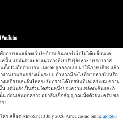
่อการเล่นสล็อตเว็บไซต์ตรง อินเทอร์เน็ตไม่ได้เปลี่ยนแค่
่นั้น แต่มันยังแปลงแนวทางที่เรารับรู้จังหวะ บรรยากาศ
่นทั้งปวงอีกด้วย เกม alot666 ถูกออกแบบมาให้ภาพ เสียง แล้ว
ทำงานร่วมกันอย่างเป็นระบบ ถ้าหากมีอะไรที่ขาดหายไปหรือ
นอย่างเสถียรและลื่นไหลจะรับทราบได้โดยทันทีเลยครับผม ความ
ท่านั้น แต่มันยังเป็นส่วนใดส่วนหนึ่งของความเพลิดเพลินและก็
นั้น ก่อนเล่นทุกคราว อย่าลืมเช็กสัญญาณเน็ตด้วยนะครับ ขอ
าก!
นใคร สล็อต Alot66.net 3 July 2026 Amee casino online
alot666