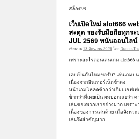
สล็อต99
เนื้อหา
เว็บเปิดใหม่ alot666 we
สะดุด รองรับมือถือทุกร
JUL 2569 พนันออนไลน์
เขียนบน
13 มิถุนายน 2026
โดย
Dennis Th
เพราะอะไรตอนเล่นเกม alot666 แ
เคยเป็นกันไหมขอรับ? เล่นเกมบน
เนื่องจากอินเทอร์เน็ตช้าลง
หน้าเกมโหลดช้ากว่าเดิมเ เอฟเฟ
ช้ากว่าที่เคยเป็น ผมบอกเลยว่า คว
เล่นของพวกเราอย่างมาก เพราะว่
เนื่องของการเล่นด้วย เมื่อจังห
เล่นจึงสำคัญมาก