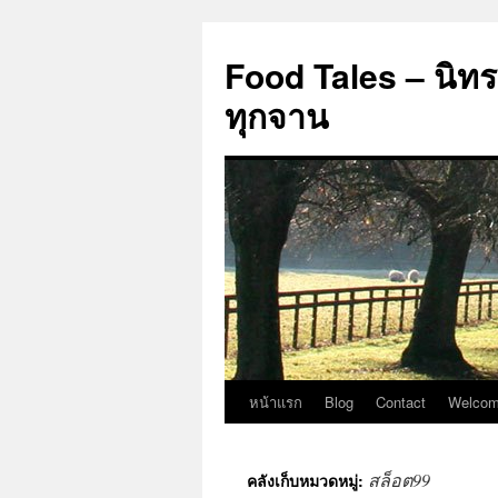
Food Tales – นิท
ทุกจาน
หน้าแรก
Blog
Contact
Welcome
ข้าม
ไป
สล็อต99
คลังเก็บหมวดหมู่:
ยัง