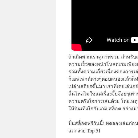
ถ้าเกิดพวกเราดูภาพรวม สำหรับเพื
ความเร็วของหน้าโหลดเกมเพียงแค
รวมทั้งความเกี่ยวเนื่องของการเล
ก็เอฟเฟกต์ต่างๆตอบสนองแล้วก็
เปล่าเสถียรขึ้นมา เราที่เคยเล่
ลื่นไหลไม่ใช่แค่เรื่องจิ๊บจ๊อยๆเ
ความตรึงใจการเล่นด้วย โดยเหตุ
ให้บันเทิงใจกับเกม สล็อต อย่างม
ปั่นสล็อตฟรีวันนี้! ทดลองเล่นก่อ
แตกง่าย Top 51