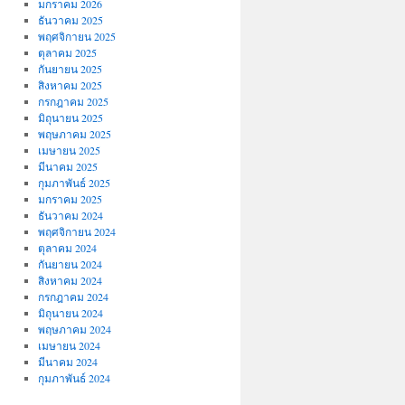
มกราคม 2026
ธันวาคม 2025
พฤศจิกายน 2025
ตุลาคม 2025
กันยายน 2025
สิงหาคม 2025
กรกฎาคม 2025
มิถุนายน 2025
พฤษภาคม 2025
เมษายน 2025
มีนาคม 2025
กุมภาพันธ์ 2025
มกราคม 2025
ธันวาคม 2024
พฤศจิกายน 2024
ตุลาคม 2024
กันยายน 2024
สิงหาคม 2024
กรกฎาคม 2024
มิถุนายน 2024
พฤษภาคม 2024
เมษายน 2024
มีนาคม 2024
กุมภาพันธ์ 2024