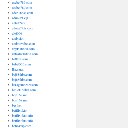
acebet789.com
acebet789.com
aden168ss.com
adm789.vip
allbet24hr
allone745s.com
alot666
amb slot
ambnovabet.com
argus16888.com
autoslot16888.com
ba88th.com
babet555.com
Baccarat
baj88thbz.com
baj88thbz.com
bar4game24hr.com
baslot168bet.com
bbp168.me
bbp168.me
bestbet
betflixtikto
betflixtikto.info
betflixtikto.info
betm4vip.com