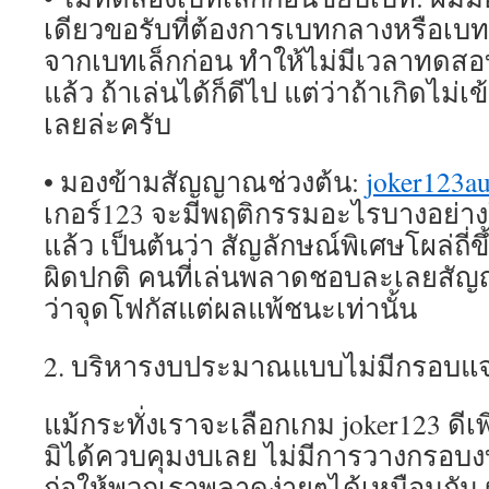
เดียวขอรับที่ต้องการเบทกลางหรือเบทส
จากเบทเล็กก่อน ทำให้ไม่มีเวลาทดสอ
แล้ว ถ้าเล่นได้ก็ดีไป แต่ว่าถ้าเกิดไม่เ
เลยล่ะครับ
• มองข้ามสัญญาณช่วงต้น:
joker123au
เกอร์123 จะมีพฤติกรรมอะไรบางอย่างใ
แล้ว เป็นต้นว่า สัญลักษณ์พิเศษโผล่ถี่ข
ผิดปกติ คนที่เล่นพลาดชอบละเลยสัญญ
ว่าจุดโฟกัสแต่ผลแพ้ชนะเท่านั้น
2. บริหารงบประมาณแบบไม่มีกรอบแจ
แม้กระทั่งเราจะเลือกเกม joker123 ดีเพ
มิได้ควบคุมงบเลย ไม่มีการวางกรอบงบ
ก่อให้พวกเราพลาดง่ายๆได้เหมือนกัน