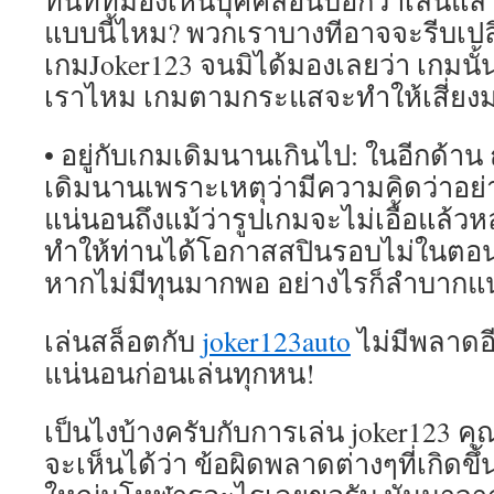
ทันทีที่มองเห็นบุคคลอื่นบอกว่าเล่นแ
แบบนี้ไหม? พวกเราบางทีอาจจะรีบเป
เกมJoker123 จนมิได้มองเลยว่า เกมนั้
เราไหม เกมตามกระแสจะทำให้เสี่ยงมา
• อยู่กับเกมเดิมนานเกินไป: ในอีกด้าน
เดิมนานเพราะเหตุว่ามีความคิดว่าอย่
แน่นอนถึงแม้ว่ารูปเกมจะไม่เอื้อแล้วห
ทำให้ท่านได้โอกาสสปินรอบไม่ในตอน
หากไม่มีทุนมากพอ อย่างไรก็ลำบากแ
เล่นสล็อตกับ
joker123auto
ไม่มีพลาดอี
แน่นอนก่อนเล่นทุกหน!
เป็นไงบ้างครับกับการเล่น joker123 คุณ
จะเห็นได้ว่า ข้อผิดพลาดต่างๆที่เกิดขึ้น 