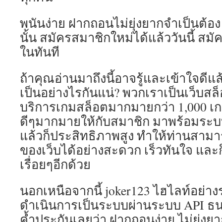
พนันง่าย ฝากถอนไม่ยุ่งยากจำเป็นต้อง 
นั้น สมัครสมาชิกใหม่ได้แล้ววันนี้ สมั
ในทันที
ถ้าคุณอ่านมาถึงนี้อาจรู้และเข้าใจดีแล
เป็นอย่างไรกันแน่? พวกเราเป็นเว็บสล็
บริการเกมสล็อตมากมายกว่า 1,000 เกม
ดีๆมากมายให้กับสมาชิก มาพร้อมระบ
แล้วก็ประสิทธิภาพสูง ทำให้ท่านสาม
ของเว็บได้อย่างสะดวก เร็วทันใจ และก
เรื่อยๆอีกด้วย
นอกเหนือจากนี้ joker123 ไฮไลท์อย่
ดำเนินการเป็นระบบผ่านระบบ API ธนา
ค้ำประกันเลยว่า ฝากถอนง่าย ไม่ยุ่งยาก