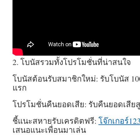
2. โบนัสรวมทั้งโปรโมชั่นที่น่าสนใจ
โบนัสต้อนรับสมาชิกใหม่: รับโบนัส 1
แรก
โปรโมชั่นคืนยอดเสีย: รับคืนยอดเสียส
ชี้แนะสหายรับเครดิตฟรี:
โจ๊กเกอร์12
เสนอแนะเพื่อนมาเล่น