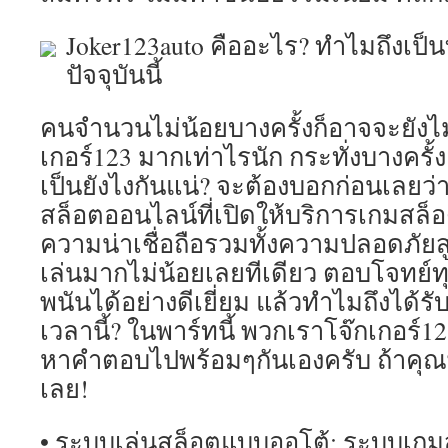
Joker123auto คืออะไร? ทำไมถึงเป็นท
ปัจจุบันนี้
คนจำนวนไม่น้อยบางครั้งก็อาจจะยังไม่ร
เกอร์123 มากเท่าไรนัก กระทั่งบางครั้
เป็นยังไงกันแน่? จะต้องบอกก่อนเลยว่า 
สล็อตออนไลน์ที่เปิดให้บริการเกมสล็
ความน่าเชื่อถือรวมทั้งความปลอดภัยสู
เล่นมากไม่น้อยเลยทีเดียว ตอบโจทย
พนันได้อย่างดีเยี่ยม แล้วทำไมถึงได้ร
เวลานี้? ในพาร์ทนี้ พวกเราโจ๊กเกอร
หาคำตอบไปพร้อมๆกันเองครับ ถ้าคุณ
เลย!
• ระบบเล่นสล็อตแบบออโต้: ระบบเก