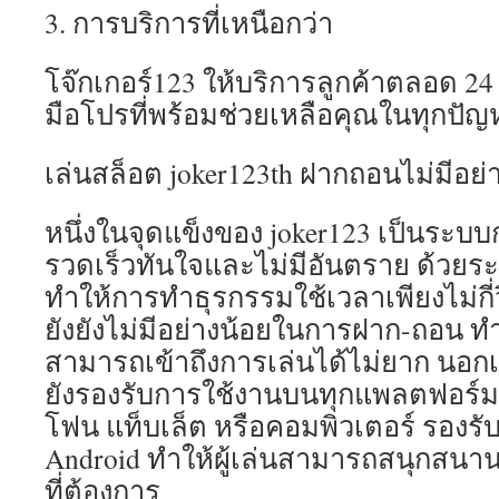
3. การบริการที่เหนือกว่า
โจ๊กเกอร์123 ให้บริการลูกค้าตลอด 24
มือโปรที่พร้อมช่วยเหลือคุณในทุกปัญ
เล่นสล็อต joker123th ฝากถอนไม่มีอย่า
หนึ่งในจุดแข็งของ joker123 เป็นระบบ
รวดเร็วทันใจและไม่มีอันตราย ด้วยระบ
ทำให้การทำธุรกรรมใช้เวลาเพียงไม่กี่วิน
ยังยังไม่มีอย่างน้อยในการฝาก-ถอน ทำใ
สามารถเข้าถึงการเล่นได้ไม่ยาก นอกเห
ยังรองรับการใช้งานบนทุกแพลตฟอร์ม 
โฟน แท็บเล็ต หรือคอมพิวเตอร์ รองรับ
Android ทำให้ผู้เล่นสามารถสนุกสนานก
ที่ต้องการ