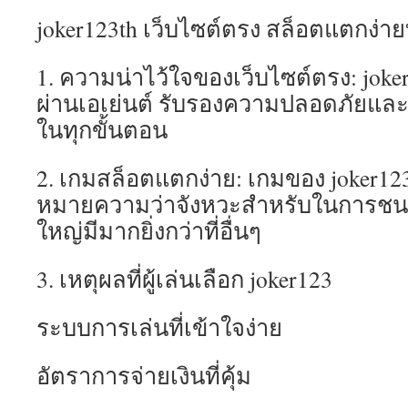
joker123th เว็บไซต์ตรง สล็อตแตกง่ายท
1. ความน่าไว้ใจของเว็บไซต์ตรง: joker1
ผ่านเอเย่นต์ รับรองความปลอดภัยแ
ในทุกขั้นตอน
2. เกมสล็อตแตกง่าย: เกมของ joker123th
หมายความว่าจังหวะสำหรับในการชนะร
ใหญ่มีมากยิ่งกว่าที่อื่นๆ
3. เหตุผลที่ผู้เล่นเลือก joker123
ระบบการเล่นที่เข้าใจง่าย
อัตราการจ่ายเงินที่คุ้ม