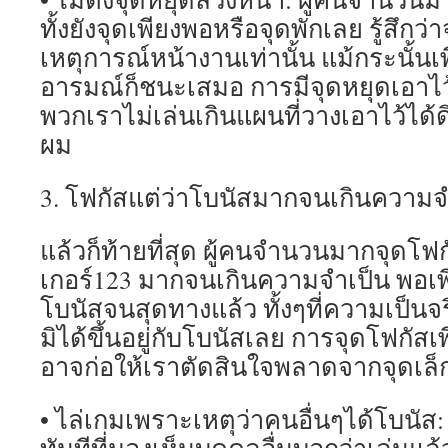
ทั้งยังจุดเพียงพอหรือจุดพักเลย รู้สึกว่
เหตุการณ์หน้างานเท่านั้น แม้กระนั้นเ
อารมณ์ก็ชนะเสมอ การมีจุดหยุดเอาไว
พวกเราไม่เล่นเกินแผนที่วางเอาไว้ได้ดิ
ผม
3. โฟกัสแต่ว่าโบนัสมากจนเกินความจ
แล้วก็ท้ายที่สุด ผู้คนจำนวนมากจุดโฟก
เกอร์123 มากจนเกินความจำเป็น พอเพ
โบนัสจนสุดทางแล้ว ทั้งๆที่ความเป็น
มิได้ขึ้นอยู่กับโบนัสเลย การจุดโฟกัสเพ
อาจก่อให้เราตัดสินใจพลาดจากจุดเล็กๆ
• ไล่เกมเพราะเหตุว่าคนอื่นๆได้โบน