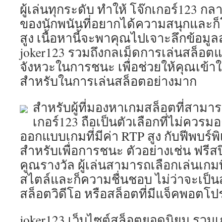
ผู้เล่นทุกระดับ ทำให้ โจ๊กเกอร์123 ก
ของนักพนันที่อยากได้ความสนุกและก
สูง เนื้อหานี้จะพาคุณไปเจาะลึกข้อมูล
เ
joker123 รวมถึงกลเม็ดการเล่นสล็อตแ
จังหวะในการชนะ เพื่อช่วยให้คุณเข้า
สำหรับในการเล่นสล็อตอย่างมาก
โ
เ
สำหรับผู้ที่มองหาเกมสล็อตที่สามาร
เ
อ
เกอร์123 ถือเป็นตัวเลือกที่ไม่ควรม
ร
ออกแบบเกมที่มีค่า RTP สูง กับฟีพบร์พิเ
ท
ฟ
สำหรับเพื่อการชนะ ตัวอย่างเช่น ฟรีสป
คูณรางวัล ผู้เล่นสามารถเลือกเล่นเ
สไตล์และก็ความชื่นชอบ ไม่ว่าจะเป
สล็อตวิดีโอ หรือสล็อตที่มีแจ็คพอตโ
joker123 เว็บไซต์สล็อตยอดนิยม รวม