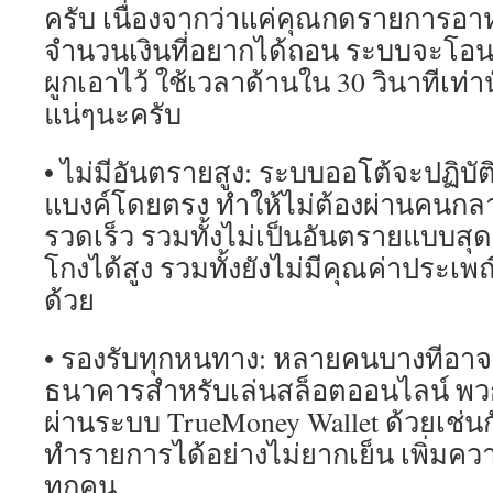
ครับ เนื่องจากว่าแค่คุณกดรายการอา
จำนวนเงินที่อยากได้ถอน ระบบจะโอนฝ
ผูกเอาไว้ ใช้เวลาด้านใน 30 วินาทีเท่าน
แน่ๆนะครับ
• ไม่มีอันตรายสูง: ระบบออโต้จะปฏิบ
แบงค์โดยตรง ทำให้ไม่ต้องผ่านคนกล
รวดเร็ว รวมทั้งไม่เป็นอันตรายแบบส
โกงได้สูง รวมทั้งยังไม่มีคุณค่าประเพณ
ด้วย
• รองรับทุกหนทาง: หลายคนบางทีอาจจ
ธนาคารสำหรับเล่นสล็อตออนไลน์ พวกเ
ผ่านระบบ TrueMoney Wallet ด้วยเช่
ทำรายการได้อย่างไม่ยากเย็น เพิ่มค
ทุกคน