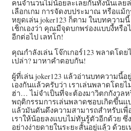
คนจำนวนไม่น้อยละเลยกันทั้งนั้นเลยล่
เลือกเกม การจัดงบประมาณ หรือแม้ก
หยุดเล่น joker123 ก็ตาม ในบทความนี
เช็กเองว่า คุณมีจุดบกพร่องแบบงี้หรือไ
อีกต่อไป เลทโก!
คุณกำลังเล่น โจ๊กเกอร์123 พลาดโดยไม่
เปล่า? มาหาคำตอบกัน!
ผู้ที่เล่น joker123 แล้วอ่านบทความนี้อย
เองกันแล้วครับว่า เราเล่นพลาดโดยไม่ร
ฮ่า… ไม่จำเป็นที่จะต้องมาวิตกกังวลหร
พฤติกรรมการเล่นพลาดชอบเกิดขึ้นแบบไม
แล้วมันดันดึงความสามารถสำหรับเพื
เราให้น้อยลงแบบไม่ทันรู้ตัวอีกด้วย ซึ
อย่างง่ายดายในระยะสั้นอยู่แล้ว ด้วยเ