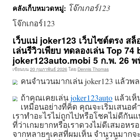
โจ๊กเกอร์123
คลังเก็บหมวดหมู่:
เนื้อหา
โจ๊กเกอร์123
เว็บแม่ joker123 เว็บไซต์ตรง สล
เล่นรีวิวเพียบ ทดลองเล่น Top 74
joker123auto.mobi 5 ก.พ. 26 พ
เขียนบน
20 กุมภาพันธ์ 2026
โดย
Dennis Thomas
คนจำนวนมากเล่น joker123 แล้วพ
ถ้าคุณเคยเล่น
joker123auto
แล้วเห็
เหมือนอย่างที่คิด คุณจะเริ่มเสนอค
เราทำอะไรไม่ถูกไปหรือโชคไม่ดีกันแน่
ที่ว่าเกมยากหรือเราดวงไม่ดีเสมอหรอ
จากหลายๆเคสที่ผมเห็น จำนวนมากจะพ