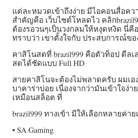
แต่ละหมวดเข้าถึงง่าย มีไอคอนสื่อควา
สำคัญคือ เว็บไซต์โหลดไว คลิกbrazil9
ต้องรอวนๆเป็นวงกลมให้หงุดหงิด นี่คือห
ทราบว่า เขาตั้งใจกับ ประสบการณ์ของผู
คาสิโนสดที่ brazil999 คือตัวท็อป ดีลเล
สดได้ชัดแบบ Full HD
สายคาสิโนจะต้องไม่พลาดครับ ผมเองก
บาคาร่าบ่อย เนื่องจากว่ามันเข้าใจง่
เหมือนสล็อต ที่
brazil999 ทางเข้า มีให้เลือกหลายค่าย
• SA Gaming