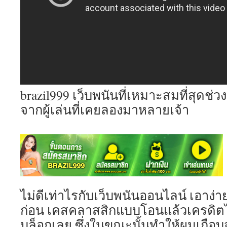
brazil999 เว็บพนันที่เหมาะสมที่สุดช่
จากผู้เล่นที่เคยลองมาหลายเจ้า
ไม่ดีเท่าไรกับเว็บพนันออนไลน์ เอาง่
ก่อน เคสคลาสสิกแบบโอนแล้วเครดิตไ
บล็อกเลย ซึ่งในขณะนั้นทำให้ผมเกือบ