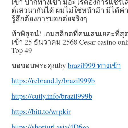
เข้า ปากทางเข้า มีอะไรต้องการแชร์เ
ต์เสวนากันได้ ผมไม่ใช่หน้าม้า มิได้ค่า
รู้สึกต้องการบอกต่อจริงๆ
ท้าพิสูจน์! เกมสล็อตที่คนเล่นเยอะที่สุ
เข้า 25 ธันวาคม 2568 Cesar casino online
Top 49
ขอขอบพระคุณby
brazil999 ทางเข้า
https://rebrand.ly/brazil999b
https://cutly.info/brazil999b
https://bitt.to/wrpkir
https://shorturl.asia/4D6so