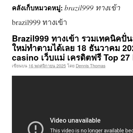
brazil999 ทางเข้า
คลังเก็บหมวดหมู่:
เนื้อหา
brazil999 ทางเข้า
Brazil999 ทางเข้า รวมเทคนิคปั่นส
ใหม่ทำตามได้เลย 18 ธันวาคม 20
casino เว็บแม่ เครดิตฟรี Top 27
เขียนบน
16 พฤศจิกายน 2025
โดย
Dennis Thomas