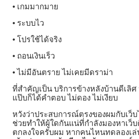
• เกมมากมาย
• ระบบไว
• โปรใช้ได้จริง
• ถอนเงินเร็ว
• ไม่มีอันตราย ไม่เคยมีดราม่า
ที่สำคัญเป็น บริการข้างหลังบ้านดีเล
แป๊บก็ได้คำตอบ ไม่ดอง ไม่เงียบ
หวังว่าประสบการณ์ตรงของผมกับเว็บไซ
ช่วยทำให้ผู้ใดกันแน่ที่กำลังมองหาเว็บดี
ตกลงใจครับผม หากคนไหนทดลองเล่นแ