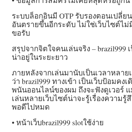
• ข้อมูลการสมัครไม่เคยหลุดหรือถูกนำไ
ระบบล็อกอินมี OTP รับรองตอนเปลี่ยน
อันตรายขึ้นอีกระดับ ไม่ใช่เว็บไซต์ไ
ขอรับ
สรุปจากจิตใจคนเล่นจริง – brazil999 เป
น่าอยู่ในระยะยาว
ภายหลังจากเล่นมานับเป็นเวลาหลายเ
ว่า brazil999 ทางเข้า เป็นเว็บป้อมคงเ
พนันออนไลน์ของผม ถึงจะฟังดูเวอร์ แม
เล่นหลายเว็บไซต์น่าจะรู้เรื่องความรู้ส
พอดีไปหมด
• หน้าเว็บbrazil999 slotใช้ง่าย