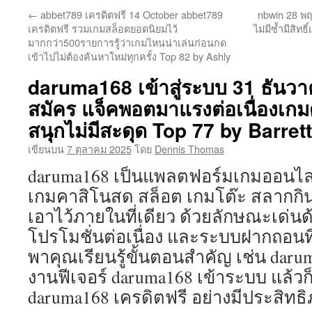
←
abbet789 เครดิตฟรี 14 October abbet789
nbwin 28 พฤศ
เนื้อหา
เครดิตฟรี รวมเกมสล็อตยอดนิยมไว้
ไม่มีซ้ำมีสิท
มากกว่า500รายการรู้ว่าเกมไหนน่าเล่นก่อนกด
เข้าไปไม่ต้องค้นหาใหม่ทุกครั้ง Top 82 by Ashly
daruma168 เข้าสู่ระบบ 31 ธัน
สมัคร แจ็คพอตมาแรงต่อเนื่องเกมด
สนุกไม่มีสะดุด Top 77 by Barrett
เขียนบน
7 ตุลาคม 2025
โดย
Dennis Thomas
daruma168 เป็นแพลตฟอร์มเกมออนไลน
เกมคาสิโนสด สล็อต เกมโต๊ะ สลากกิ
เอาไว้ภายในที่เดียว ด้วยลักษณะเด่
โปรโมชั่นต่อเนื่อง และระบบฝากถอนท
พาคุณเรียนรู้ขั้นตอนสำคัญ เช่น darum
งานฟีเจอร์ daruma168 เข้าระบบ แล้
daruma168 เครดิตฟรี อย่างมีประสิทธ