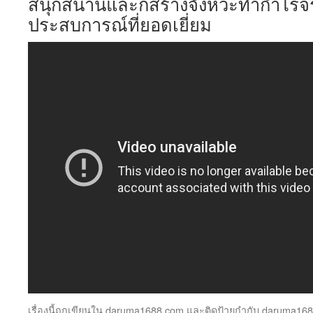
สนุกสนานและก็สร้างจังหวะทำกำไรจร
ประสบการณ์ที่ยอดเยี่ยม
เรื่องนี้ถูกเขียนใน
daruma1688.com
และติดป้ายกำกับ
daruma168 