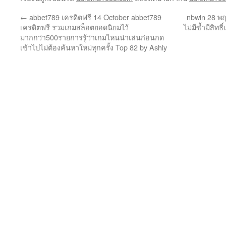
←
abbet789 เครดิตฟรี 14 October abbet789
nbwin 28 พฤศ
เครดิตฟรี รวมเกมสล็อตยอดนิยมไว้
ไม่มีซ้ำมีสิท
มากกว่า500รายการรู้ว่าเกมไหนน่าเล่นก่อนกด
เข้าไปไม่ต้องค้นหาใหม่ทุกครั้ง Top 82 by Ashly