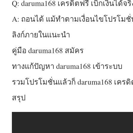
Q: daruma168 เครดิตฟรี เบิกเงินได้จริ
A: ถอนได้ แม้ทำตามเงื่อนไขโปรโมชั
ลิงก์ภายในแนะนำ
คู่มือ daruma168 สมัคร
ทางแก้ปัญหา daruma168 เข้าระบบ
รวมโปรโมชั่นแล้วก็ daruma168 เครดิต
สรุป