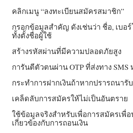
คลิกเมนู “ลงทะเบียนสมัครสมาชิก”
กรอกข้อมูลสำคัญ ดังเช่นว่า ชื่อ, เบอร
ทั้งตั้งชื่อผู้ใช้
สร้างรหัสผ่านที่มีความปลอดภัยสูง
การันตีตัวตนผ่าน OTP ที่ส่งทาง SMS 
กระทำการฝากเงินถ้าหากปรารถนารับโ
เคล็ดลับการสมัครให้ไม่เป็นอันตราย
ใช้ข้อมูลจริงสำหรับเพื่อการสมัครเพื่อ
เกี่ยวข้องกับการถอนเงิน