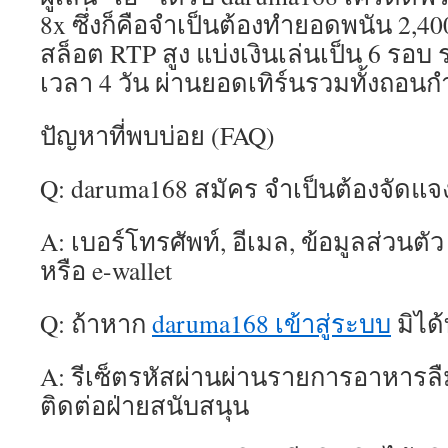
8x ซึ่งก็คือจำเป็นต้องทำยอดพนัน 2,40
สล็อต RTP สูง แบ่งเงินเล่นเป็น 6 รอบ
เวลา 4 วัน ผ่านยอดเทิร์นรวมทั้งถอนก
ปัญหาที่พบบ่อย (FAQ)
Q: daruma168 สมัคร จำเป็นต้องจัดแจ
A: เบอร์โทรศัพท์, อีเมล, ข้อมูลส่วนต
หรือ e-wallet
Q: ถ้าหาก
daruma168 เข้าสู่ระบบ
มิได
A: รีเซ็ตรหัสผ่านผ่านรายการอาหารลืมร
ติดต่อฝ่ายสนับสนุน