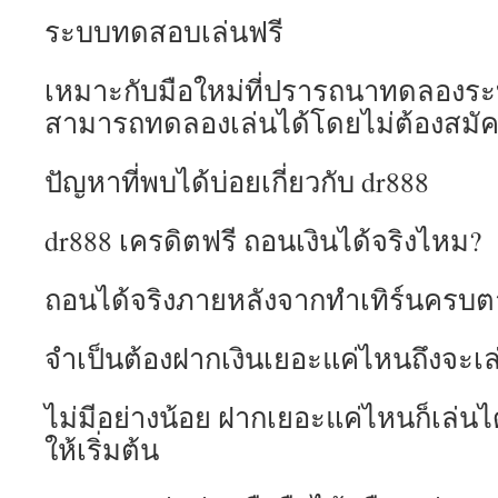
ระบบทดสอบเล่นฟรี
เหมาะกับมือใหม่ที่ปรารถนาทดลองระบ
สามารถทดลองเล่นได้โดยไม่ต้องสมั
ปัญหาที่พบได้บ่อยเกี่ยวกับ dr888
dr888 เครดิตฟรี ถอนเงินได้จริงไหม?
ถอนได้จริงภายหลังจากทำเทิร์นคร
จำเป็นต้องฝากเงินเยอะแค่ไหนถึงจะเล
ไม่มีอย่างน้อย ฝากเยอะแค่ไหนก็เล่นได
ให้เริ่มต้น