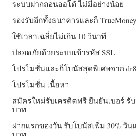
ระบบฝากถอนออโต้ ไม่มีอย่างน้อย
รองรับอีกทั้งธนาคารและก็ TrueMoney
ใช้เวลาเฉลี่ยไม่เกิน 10 วินาที
ปลอดภัยด้วยระบบเข้ารหัส SSL
โปรโมชั่นและก็โบนัสสุดพิเศษจาก dr
โปรโมชั่น เนื้อหา
สมัครใหม่รับเครดิตฟรี ยืนยันเบอร์ รั
บาท
ฝากแรกของวัน รับโบนัสเพิ่ม 30% วันแล
บาท