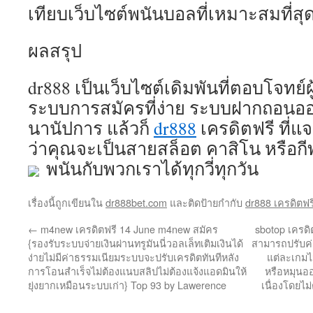
เทียบเว็บไซต์พนันบอลที่เหมาะสมที่สุ
ผลสรุป
dr888 เป็นเว็บไซต์เดิมพันที่ตอบโจทย์ผู้
ระบบการสมัครที่ง่าย ระบบฝากถอนออ
นานัปการ แล้วก็
dr888
เครดิตฟรี ที่แจ
ว่าคุณจะเป็นสายสล็อต คาสิโน หรือก
พนันกับพวกเราได้ทุกวี่ทุกวัน
เรื่องนี้ถูกเขียนใน
dr888bet.com
และติดป้ายกำกับ
dr888 เครดิตฟร
←
m4new เครดิตฟรี 14 June m4new สมัคร
sbotop เครดิต
{รองรับระบบจ่ายเงินผ่านทรูมันนี่วอลเล็ทเติมเงินได้
สามารถปรับค่
ง่ายไม่มีค่าธรรมเนียมระบบจะปรับเครดิตทันทีหลัง
แต่ละเกมไ
การโอนสำเร็จไม่ต้องแนบสลิปไม่ต้องแจ้งแอดมินให้
หรือหมุนอ
ยุ่งยากเหมือนระบบเก่า} Top 93 by Lawerence
เนื่องโดยไม