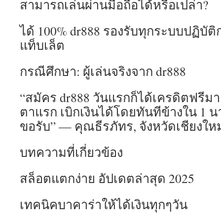
สามารถเล่นผ่านมือถือได้หรือเปล่า?
ได้ 100% dr888 รองรับทุกระบบปฏิบัติก
แท็บเล็ต
กรณีศึกษา: ผู้เล่นจริงจาก dr888
“สมัคร dr888 วันแรกก็ได้เครดิตฟรีมา
ตาแรก เบิกเงินได้โดยทันทีข้างใน 1 
ขอรับ” — คุณธีรภัทร, จังหวัดเชียงใหม
บทความที่เกี่ยวข้อง
สล็อตแตกง่าย อัปเดตล่าสุด 2025
เทคนิคบาคาร่าให้ได้เงินทุกๆวัน