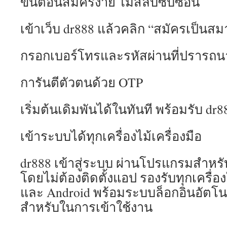
ขั้นตอนสมัครง่าย ไม่สลับซับซ้อน
เข้าเว็บ dr888 แล้วคลิก “สมัครเป็นสม
กรอกเบอร์โทรและรหัสผ่านที่ปรารถน
การันตีตัวตนด้วย OTP
เริ่มต้นเดิมพันได้ในทันที พร้อมรับ dr
เข้าระบบได้ทุกเครื่องไม้เครื่องมือ
dr888 เข้าสู่ระบบ ผ่านโปรแกรมสำหรับ
โดยไม่ต้องติดตั้งแอป รองรับทุกเครื่องใ
และ Android พร้อมระบบล็อกอินอัตโน
สำหรับในการเข้าใช้งาน