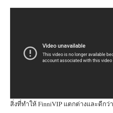
สิ่งที่ทำให้ FinniVIP แตกต่างและดีกว่าเว