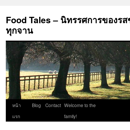
Food Tales – นิทรรศการของรสช
ทุกจาน
ข้าม
หน้า
Blog
Contact
Welcome to the
ไป
แรก
family!
ยัง