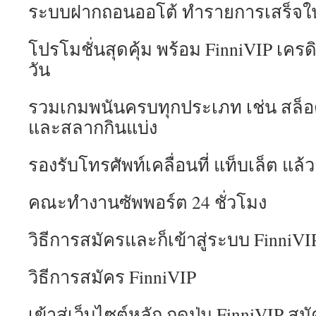
ระบบฝากถอนออโต้ ทำรายการเสร็จใน 
โปรโมชั่นสุดคุ้ม พร้อม FinniVIP เครดิ
วัน
รวมเกมพนันครบทุกประเภท เช่น สล็อ
และสลากกินแบ่ง
รองรับโทรศัพท์เคลื่อนที่ แท็บเล็ต แล้
คณะทำงานซัพพอร์ต 24 ชั่วโมง
วิธีการสมัครและก็เข้าสู่ระบบ FinniVI
วิธีการสมัคร FinniVIP
เข้าสู่เว็บไซต์หลัก กดปุ่ม FinniVIP สม