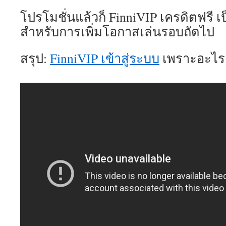
โปรโมชั่นแล้วก็ FinniVIP เครดิตฟรี เป็
สำหรับการเพิ่มโอกาสเล่นรอบถัดไป
สรุป:
FinniVIP เข้าสู่ระบบ
เพราะอะไรต