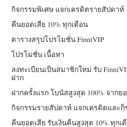
กิจกรรมพิเศษ แจกเครดิตรายสัปดาห์
คืนยอดเสีย 10% ทุกเดือน
ตารางสรุปโปรโมชั่น FinniVIP
โปรโมชั่น เนื้อหา
ลงทะเบียนเป็นสมาชิกใหม่ รับ FinniVIP
ฝาก
ฝากครั้งแรก โบนัสสูงสุด 100% จากย
กิจกรรมรายสัปดาห์ แจกเครดิตและก็
คืนยอดเสีย รับเงินคืนสูงสุด 10% ทุกเด