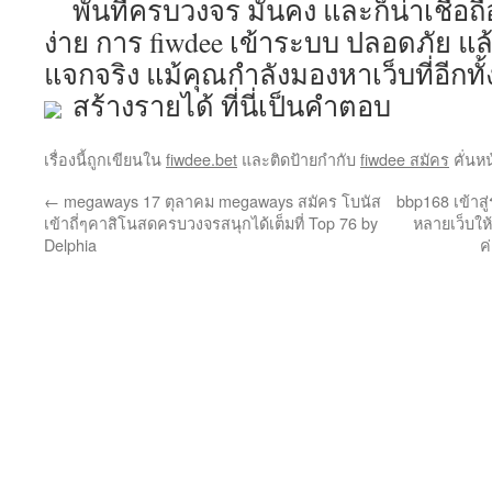
พันที่ครบวงจร มั่นคง และก็น่าเชื่อถ
ง่าย การ fiwdee เข้าระบบ ปลอดภัย แล
แจกจริง แม้คุณกำลังมองหาเว็บที่อีกทั้
สร้างรายได้ ที่นี่เป็นคำตอบ
เรื่องนี้ถูกเขียนใน
fiwdee.bet
และติดป้ายกำกับ
fiwdee สมัคร
คั่นห
←
megaways 17 ตุลาคม megaways สมัคร โบนัส
bbp168 เข้าส
เข้าถี่ๆคาสิโนสดครบวงจรสนุกได้เต็มที่ Top 76 by
หลายเว็บให
Delphia
ค