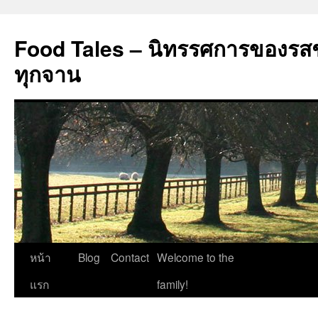
Food Tales – นิทรรศการของรสช
ทุกจาน
ข้าม
หน้า
Blog
Contact
Welcome to the
ไป
แรก
family!
ยัง