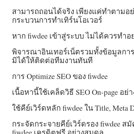
สามารถถอนได้จริง เพียงแค่ทำตามอย่
กระบวนการทำเทิร์นโอเวอร์
หาก fiwdee เข้าสู่ระบบ ไม่ได้ควรทำอ
พิจารณาอินเทอร์เน็ตรวมทั้งข้อมูลการ
มิได้ให้ติดต่อทีมงานทันที
การ Optimize SEO ของ fiwdee
เนื้อหานี้ใช้เคล็ดวิธี SEO On-page อย่าง
ใช้คีย์เวิร์ดหลัก fiwdee ใน Title, Meta
กระจัดกระจายคีย์เวิร์ดรอง fiwdee สมั
fiwdee เครดิตฟรี อย่างสมดุล