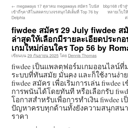
←
megaways 17 ตุลาคม megaways สมัคร โบนัส
bbp168 เข้าส
เนื้อหา
เข้าถี่ๆคาสิโนสดครบวงจรสนุกได้เต็มที่ Top 76 by
หลายเว็บให
Delphia
ค
fiwdee สมัคร 29 July fiwdee สม
ล่าสุดให้เลือกมีรายละเอียดประกอ
เกมใหม่ก่อนใคร Top 56 by Rom
เขียนบน
29 กันยายน 2025
โดย
Dennis Thomas
fiwdee เป็นแพลตฟอร์มเกมออนไลน์ที่มาแ
ระบบที่ทันสมัย มั่นคง และก็ใช้งานง่า
fiwdee สมัคร เพื่อเริ่มการเล่น fiwdee เข้
การพนันได้โดยทันที หรือเลือกรับ fiwdee
โอกาสสำหรับเพื่อการทำเงิน fiwdee เป
ปัญหาครบทุกด้านทั้งยังความสนุกสนา
ราคา