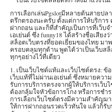
การเลือกเล่นPgslotมีหลายต้นสายปลาย
ตรึกตรองนะครับ ตั้งแต่การให้บริกา
ฝากถอน และก็ที่สำคัญเป็นการที่เว็บจำ
เอเย่นต์ ซึ่ง funny18 ได้สร้างชื่อเสียงว
สล็อตเว็บตรงที่ยอดเยี่ยมของไทย มาพ
ครอบคลุมทุกด้าน พูดได้ว่าเป็นเว็บสล็
ทุกๆอย่างไว้ที่เดียว
1. เป็นเว็บไซต์แท้และเว็บไซต์ตรง: ข้อ
เว็บแท้ที่ไม่ผ่านเอเย่นต์ ซึ่งหมายความ
รับการบริการตรงจากผู้ให้บริการเว็บไ
ต้องกลุ้มใจหัวข้อการโกง หรือการชำระ
การเลือกเว็บไซต์ตรงมีความสำคัญมา
ให้การฝากถอนรวดเร็วทันใจ แล้วก็รับ