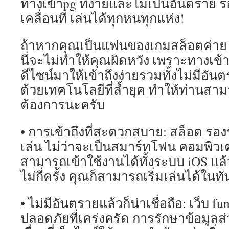
ทางเข้าpg ที่ง่ายและไม่เป็นอันตราย ร
เคลื่อนที่ เล่นได้ทุกหนทุกแห่ง!
ถ้าหากคุณเป็นแฟนของเกมสล็อตค่าย P
นี่จะไม่ทำให้คุณผิดหวัง เพราะทางเข้
ดีไซน์มาให้เข้าถึงง่ายรวมทั้งไม่มีอั
ด้วยเทคโนโลยีที่ล้ำยุค ทำให้ท่านสามาร
ต้องการนะครับ
• การเข้าถึงที่สะดวกสบาย: สล็อต รองร
เล่น ไม่ว่าจะเป็นสมาร์ทโฟน คอมพิวเต
สามารถเข้าใช้งานได้ทั้งระบบ iOS แล้ว
ไม่กี่ครั้ง คุณก็สามารถเริ่มเล่นได้ในทั
• ไม่มีอันตรายแล้วก็น่าเชื่อถือ: เว็บ
ปลอดภัยที่เคร่งครัด การรักษาข้อมูลส่