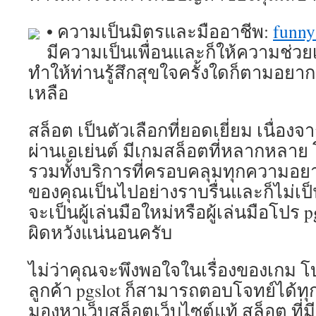
• ความเป็นมิตรและมืออาชีพ:
funn
มีความเป็นเพื่อนและก็ให้ความช่วย
ทำให้ท่านรู้สึกสุขใจครั้งใดก็ตามอย
เหลือ
สล็อต เป็นตัวเลือกที่ยอดเยี่ยม เนื่องจ
ผ่านเอเย่นต์ มีเกมสล็อตที่หลากหลาย โป
รวมทั้งบริการที่ครอบคลุมทุกความอย
ของคุณเป็นไปอย่างราบรื่นและก็ไม่เป็
จะเป็นผู้เล่นมือใหม่หรือผู้เล่นมือโปร 
ผิดหวังแน่นอนครับ
ไม่ว่าคุณจะพึงพอใจในเรื่องของเกม โ
ลูกค้า pgslot ก็สามารถตอบโจทย์ได้ทุ
มองหาเว็บสล็อตเว็บไซต์แท้ สล็อต ที