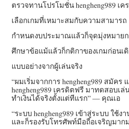
ตรวจทานโปรโมชั่น hengheng989 เครดิตฟ
เลือกเกมที่เหมาะสมกับความสามารถ
กำหนดงบประมาณแล้วก็จุดมุ่งหมายก
ศึกษาข้อแม้แล้วก็กติกาของเกมก่อนเด
แบบอย่างจากผู้เล่นจริง
“ผมเริ่มจากการ hengheng989 สมัคร แล
hengheng989 เครดิตฟรี มาทดสอบเล่
ทำเงินได้จริงตั้งแต่ทีแรก” — คุณเอ
“ระบบ hengheng989 เข้าสู่ระบบ ใช้งา
และก็รองรับโทรศัพท์มือถือเจริญมาก