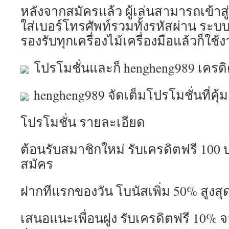
หลังจากสมัครแล้ว ผู้เล่นสามารถเข้าสู
ใส่เบอร์โทรศัพท์รวมทั้งรหัสผ่าน ระบ
รองรับทุกเครื่องไม้เครื่องมือแล้วก็ใช้
โปรโมชั่นและก็ hengheng989 เครดิ
hengheng989 จัดเต็มโปรโมชั่นที่คุ้ม
โปรโมชั่น รายละเอียด
ต้อนรับสมาชิกใหม่ รับเครดิตฟรี 100 
สมัคร
ฝากทีแรกของวัน โบนัสเพิ่ม 50% สูงสุ
เสนอแนะเพื่อนฝูง รับเครดิตฟรี 10%