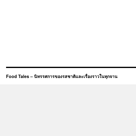
Food Tales – นิทรรศการของรสชาติและเรื่องราวในทุกจาน