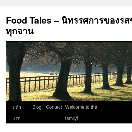
Food Tales – นิทรรศการของรสช
ทุกจาน
ข้าม
หน้า
Blog
Contact
Welcome to the
ไป
แรก
family!
ยัง