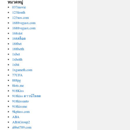
หมวดหมู่
037movie
123lionth
123xos.com
1688vegasx.com
1688vegasx.com
168slot
168สล็อต
188bet
188betth
1xbet
1xbetth
1xbit
1xgameth.com
77UFA
888pg
8lots.me
918Kiss
918kiss ดาวน์โหลด
918kissauto
918kissme
9kpluss.com
ABA
ABAGroup2
abbet789.com