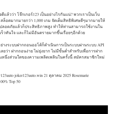
จดีแล้วว่า โจ๊กเกอร์123 เป็นอย่างไรกันแน่? พวกเราเป็นเว็บ
มสล็อตมากมายกว่า 1,000 เกม จัดเต็มสิทธิพิเศษดีๆมากมายให้
่ปลอดภัยแล้วก็ประสิทธิภาพสูง ทำให้ท่านสามารถใช้งานใน
ร็วทันใจ และก็ไม่มีอันตรายมากขึ้นเรื่อยๆอีกด้วย
ท์อย่างระบบฝากถอนออโต้ก็ดำเนินการเป็นระบบผ่านระบบ API
ลยว่า ฝากถอนง่าย ไม่ยุ่งยาก ไม่มีขั้นต่ำสำหรับเพื่อการฝาก
หนึ่งส่วนใดของความเพลิดเพลินในครั้งนี้ สมัครสมาชิกใหม่
r123auto joker123auto.win 21 ตุลาคม 2025 Rosemarie
100% Top 50