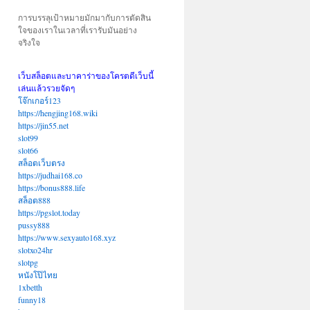
การบรรลุเป้าหมายมักมากับการตัดสิน
ใจของเราในเวลาที่เรารับมันอย่าง
จริงใจ
เว็บสล็อตและบาคาร่าของโครตดีเว็บนี้
เล่นแล้วรวยจัดๆ
โจ๊กเกอร์123
https://hengjing168.wiki
https://jin55.net
slot99
slot66
สล็อตเว็บตรง
https://judhai168.co
https://bonus888.life
สล็อต888
https://pgslot.today
pussy888
https://www.sexyauto168.xyz
slotxo24hr
slotpg
หนังโป๊ไทย
1xbetth
funny18