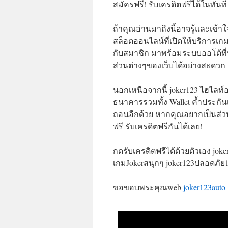
สมัครฟรี! รับเครดิตฟรีได้ในทันที
ถ้าคุณอ่านมาถึงนี้อาจรู้และเข้าใ
สล็อตออนไลน์ที่เปิดให้บริการเก
กับสมาชิก มาพร้อมระบบออโต้ที
ส่วนต่างๆของเว็บได้อย่างสะดวก เ
นอกเหนือจากนี้ joker123 ไฮไล
ธนาคารรวมทั้ง Wallet ค้ำประกันเ
ถอนอีกด้วย หากคุณอยากเป็นส่วน
ฟรี รับเครดิตฟรีกันได้เลย!
กดรับเครดิตฟรีได้ด้วยตัวเอง joke
เกมJokerสนุกๆ joker123ปลอดภัย
ขอขอบพระคุณweb
joker123auto