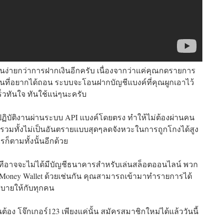
ง่ายกว่าการฝากเงินอีกครับ เนื่องจากว่าแค่คุณกดรายการ
ที่อยากได้ถอน ระบบจะโอนฝากบัญชีแบงค์ที่คุณผูกเอาไว้
เร็วทันใจ ทันใช้แน่ๆนะครับ
ปฏิบัติงานผ่านระบบ API แบงค์โดยตรง ทำให้ไม่ต้องผ่านคน
รวมทั้งไม่เป็นอันตรายแบบสุดๆลดจังหวะในการถูกโกงได้สูง
ก็ตามทั้งนั้นอีกด้วย
ีอาจจะไม่ได้มีบัญชีธนาคารสำหรับเล่นสล็อตออนไลน์ พวก
ueMoney Wallet ด้วยเช่นกัน คุณสามารถเข้ามาทำรายการได้
สบายให้กับทุกคน
้อง โจ๊กเกอร์123 เพียงแค่นั้น สมัครสมาชิกใหม่ได้แล้ววันนี้