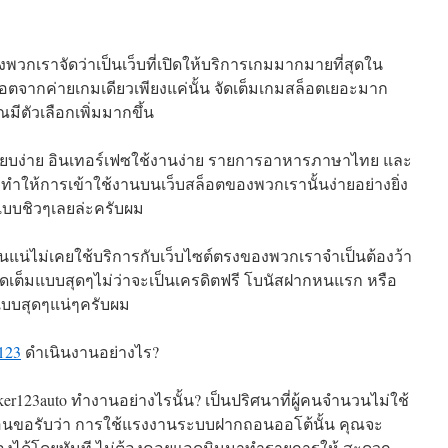
วกเราจัดว่าเป็นเว็บที่เปิดให้บริการเกมมากมายที่สุดใน
ล็อตจากค่ายเกมเดียวเพียงแค่นั้น จัดเต็มเกมสล็อตเยอะมาก
มีตัวเลือกเพิ่มมากขึ้น
่เรียบง่าย อินเทอร์เฟซใช้งานง่าย รายการอาหารภาษาไทย และ
 ทำให้การเข้าใช้งานบนเว็บสล็อตของพวกเรานั้นง่ายอย่างยิ่ง
้แบบชิวๆเลยล่ะครับผม
กันแน่ไม่เคยใช้บริการกับเว็บไซต์ตรงของพวกเราจำเป็นต้องว้า
ัดเต็มแบบสุดๆไม่ว่าจะเป็นเครดิตฟรี โบนัสฝากหนแรก หรือ
มแบบสุดๆแน่ๆครับผม
123
ดำเนินงานอย่างไร?
123auto ทำงานอย่างไรนั้น? เป็นปริศนาที่ผู้คนจำนวนไม่ใช้
่นอนขอรับว่า การใช้แรงงานระบบฝากถอนออโต้นั้น คุณจะ
องได้โดยทันที ไม่ต้องคอยแอดมินมาทำรายการให้ สะดวก