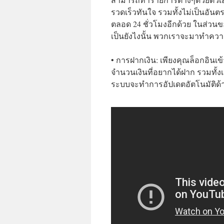
รวดเร็วทันใจ รวมทั้งไม่เป็นอันตร
ตลอด 24 ชั่วโมงอีกด้วย ในส่
เป็นยังไงนั้น พวกเราจะมาทำคว
• การฝากเงิน: เพียงคุณล็อกอินเข
จำนวนเงินที่อยากได้ฝาก รวมทั้งเ
ระบบจะทำการอัปเดตอัตโนมัติด้านใ