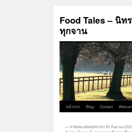
Food Tales – นิท
ทุกจาน
หน้าแรก
Blog
Contact
Welcome
ข้าม
ไป
←
918kiss allbet24hr.fun 20 กันยายน 2025
ยัง
ยิงปลา เว็บตรง ต้นแบบของเอเชีย ชวนเพื่อน