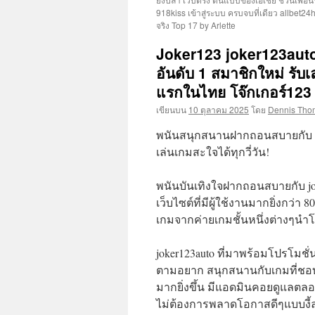
918kiss เข้าสู่ระบบ ครบจบที่เดียว allbet24h
เนื้อหา
จริง Top 17 by Arlette
Joker123 joker123auto
อันดับ 1 สมาชิกใหม่ รับ
แรกในไทย โจ๊กเกอร์123 
เขียนบน
10 ตุลาคม 2025
โดย
Dennis Tho
พนันสนุกสนานฝากถอนสบายกับ โจ๊
เล่นเกมสะใจได้ทุกวี่วัน!
พนันบันเทิงใจฝากถอนสบายกับ jo
เว็บไซต์ที่มีผู้ใช้งานมากยิ่งกว่า
เกมจากค่ายเกมชั้นหนึ่งต่างๆนำโ
joker123auto ที่มาพร้อมโปรโมช
ตามอยาก สนุกสนานกับเกมที่ชอบไ
มากยิ่งขึ้น มีแอดมินคอยดูแลตลอ
ไม่ต้องการพลาดโอกาสดีๆแบบงี้ล่ะ