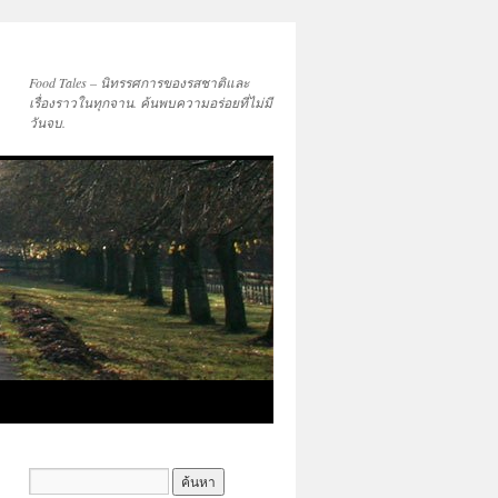
Food Tales – นิทรรศการของรสชาติและ
เรื่องราวในทุกจาน. ค้นพบความอร่อยที่ไม่มี
วันจบ.