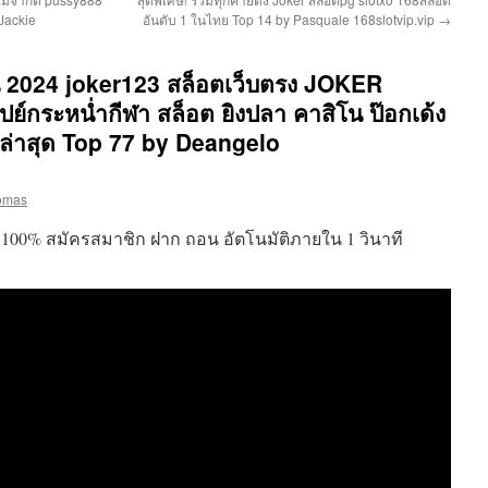
Jackie
อันดับ 1 ในไทย Top 14 by Pasquale 168slotvip.vip
→
 2024 joker123 สล็อตเว็บตรง JOKER
ปย์กระหน่ำกีฬา สล็อต ยิงปลา คาสิโน ป๊อกเด้ง
่นล่าสุด Top 77 by Deangelo
omas
 100% สมัครสมาชิก ฝาก ถอน อัตโนมัติภายใน 1 วินาที