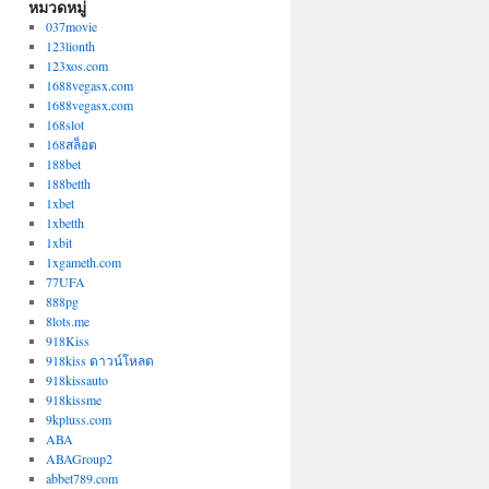
หมวดหมู่
037movie
123lionth
123xos.com
1688vegasx.com
1688vegasx.com
168slot
168สล็อต
188bet
188betth
1xbet
1xbetth
1xbit
1xgameth.com
77UFA
888pg
8lots.me
918Kiss
918kiss ดาวน์โหลด
918kissauto
918kissme
9kpluss.com
ABA
ABAGroup2
abbet789.com