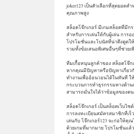
joker123 เป็นตัวเลือกที่สุดยอดส
คุณภาพสูง
สล็อตโจ๊กเกอร์ มีเกมสล็อตที่มีก
สำหรับการเล่นให้กับผู้เล่น การ
โปรโมชั่นและโบนัสที่น่าดึงดูดให้ก
รวมทั้งข้อเสนอพิเศษอื่นๆที่ช่ว
ทีมเกื้อหนุนลูกค้าของ สล็อตโจ๊
หากคุณมีปัญหาหรือปัญหาเกี่ยว
ทำงานเพื่ออ้อนวอนได้ในทันที ใ
กระบวนการทำธุรกรรมทางด้านการเง
สามารถมั่นใจได้ว่าข้อมูลของตนจ
สล็อตโจ๊กเกอร์ เป็นสล็อตเว็บไซ
การลงทะเบียนสมัครสมาชิกที่เร็ว
เล่นกับ โจ๊กเกอร์123 จะก่อให้ค
ด้วยเกมที่มากมาย โปรโมชั่นแล้ว