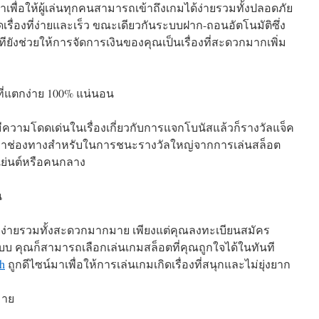
เพื่อให้ผู้เล่นทุกคนสามารถเข้าถึงเกมได้ง่ายรวมทั้งปลอดภัย
เรื่องที่ง่ายและเร็ว ขณะเดียวกันระบบฝาก-ถอนอัตโนมัติซึ่ง
ยังช่วยให้การจัดการเงินของคุณเป็นเรื่องที่สะดวกมากเพิ่ม
ที่แตกง่าย 100% แน่นอน
่มีความโดดเด่นในเรื่องเกี่ยวกับการแจกโบนัสแล้วก็รางวัลแจ็ค
ดงว่าช่องทางสำหรับในการชนะรางวัลใหญ่จากการเล่นสล็อต
เย่นต์หรือคนกลาง
น
มง่ายรวมทั้งสะดวกมากมาย เพียงแต่คุณลงทะเบียนสมัคร
ะบบ คุณก็สามารถเลือกเล่นเกมสล็อตที่คุณถูกใจได้ในทันที
th
ถูกดีไซน์มาเพื่อให้การเล่นเกมเกิดเรื่องที่สนุกและไม่ยุ่งยาก
มาย