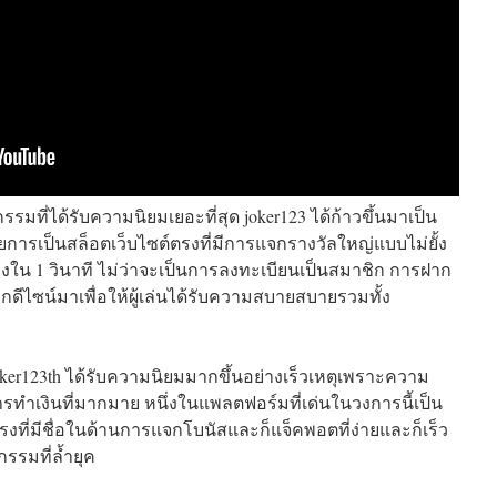
รมที่ได้รับความนิยมเยอะที่สุด joker123 ได้ก้าวขึ้นมาเป็น
ด้วยการเป็นสล็อตเว็บไซต์ตรงที่มีการแจกรางวัลใหญ่แบบไม่ยั้ง
งใน 1 วินาที ไม่ว่าจะเป็นการลงทะเบียนเป็นสมาชิก การฝาก
กดีไซน์มาเพื่อให้ผู้เล่นได้รับความสบายสบายรวมทั้ง
joker123th ได้รับความนิยมมากขึ้นอย่างเร็วเหตุเพราะความ
ำเงินที่มากมาย หนึ่งในแพลตฟอร์มที่เด่นในวงการนี้เป็น
บตรงที่มีชื่อในด้านการแจกโบนัสและก็แจ็คพอตที่ง่ายและก็เร็ว
รรมที่ล้ำยุค