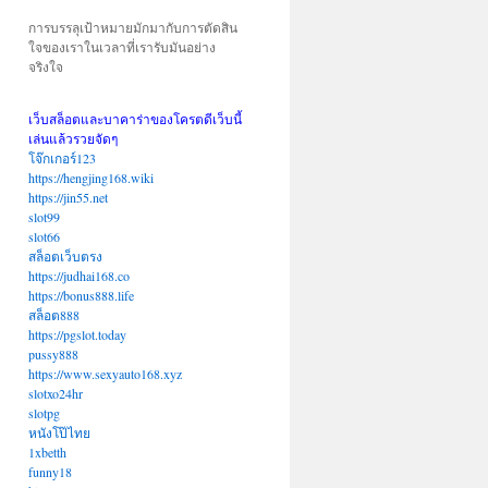
การบรรลุเป้าหมายมักมากับการตัดสิน
ใจของเราในเวลาที่เรารับมันอย่าง
จริงใจ
เว็บสล็อตและบาคาร่าของโครตดีเว็บนี้
เล่นแล้วรวยจัดๆ
โจ๊กเกอร์123
https://hengjing168.wiki
https://jin55.net
slot99
slot66
สล็อตเว็บตรง
https://judhai168.co
https://bonus888.life
สล็อต888
https://pgslot.today
pussy888
https://www.sexyauto168.xyz
slotxo24hr
slotpg
หนังโป๊ไทย
1xbetth
funny18