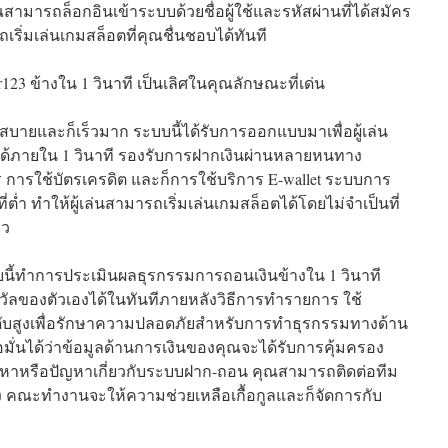
ณสามารถล็อกอินเข้าระบบด้วยชื่อผู้ใช้และรหัสผ่านที่ได้สมัคร
ริ่มเล่นเกมสล็อตที่คุณชื่นชอบได้ทันที
23 ข้างใน 1 วินาที เป็นเลิศในคุณลักษณะที่เด่น
ที่สบายและก็เร็วมาก ระบบนี้ได้รับการออกแบบมาเพื่อผู้เล่น
้ภายใน 1 วินาที รองรับการฝากเงินผ่านหลายหนทาง
 การใช้บัตรเครดิต และก็การใช้บริการ E-wallet ระบบการ
่ต่ำ ทำให้ผู้เล่นสามารถเริ่มเล่นเกมสล็อตได้โดยไม่จำเป็นที่
ยว
นี้ทำการประเมินผลธุรกรรมการถอนเงินข้างใน 1 วินาที
างวัลของตัวเองได้ในทันทีภายหลังวิธีการทำรายการ ใช้
ดับสูงเพื่อรักษาความปลอดภัยสำหรับการทำธุรกรรมทางด้าน
อมั่นได้ว่าข้อมูลด้านการเงินของคุณจะได้รับการคุ้มครอง
ปัญหาหรือปัญหาเกี่ยวกับระบบฝาก-ถอน คุณสามารถติดต่อทีม
โมง คณะทำงานจะให้ความช่วยเหลือเกื้อกูลและก็จัดการกับ