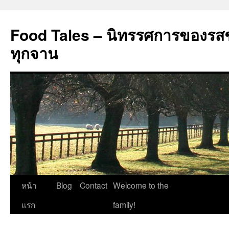
Food Tales – นิทรรศการของรสช
ทุกจาน
ข้าม
หน้า
Blog
Contact
Welcome to the
ไป
แรก
family!
ยัง