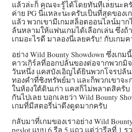
แล้วล่ะก็ คุณจะรู้ได้โดยทันทีเลยนะค
ค่าย PG นี่แหละนะครับเป็นที่สุดของ
แล้ว พวกเขามีเกมสล็อตออนไลน์มากไม
ล้นหลามให้แฟนเกมได้เลือกเล่น ซึ่งถ้าค
เกมอะไรดี มาลองนี่เลยครับ! กับเกมคา
อย่าง Wild Bounty Showdown ซึ่งเกมนี
คาวเกิร์ลที่ออกปล้นของต่อจากพวกมิจ
วันหนึ่ง แคสบังเอิญได้ยินพวกโจรปล้
ทองคำที่ชิงทรัพย์มา และก็พวกเขาจะก
ในห้องใต้ดินเก่า แคสก็ไม่พลาดสิครั
กันไปเลย บอกเลยว่า Wild Bounty Sho
เกมที่มีสตอรี่น่าดึงดูดมากครับ
กลับมาที่เกมของเราอย่าง Wild Bount
pgslot แบบ 6 รีล 5 แถว แต่ว่ารีลที่ 1 รว