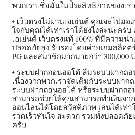
พวกเราเชื่อมั่นในประสิทธิภาพของเ
• เว็บตรงไม่ผ่านเอเย่นต์ คุณจะไปมองห
ใจกับคุณได้เท่าเราได้ยังไงล่ะนะครับ 
เอเย่นต์ เว็บตรงแท้ 100% ที่มีความน่า
ปลอดภัยสูง รับรองโดยค่ายเกมสล็อตชั
PG และสมาชิกมากมายกว่า 300,000 
• ระบบฝากถอนออโต้ ลืมระบบฝากถอน
เนื่องจากพวกเราจัดเต็มกับระบบฝากถ
ระบบฝากถอนออโต้ หรือระบบฝากถอนอั
สามารถช่วยให้คุณสามารถทำเงินจาก
ออนไลน์ได้โดยสวัสดิภาพ เล่นได้เท่า
รวดเร็วทันใจ สะดวก รวมทั้งปลอดภั
ครับ