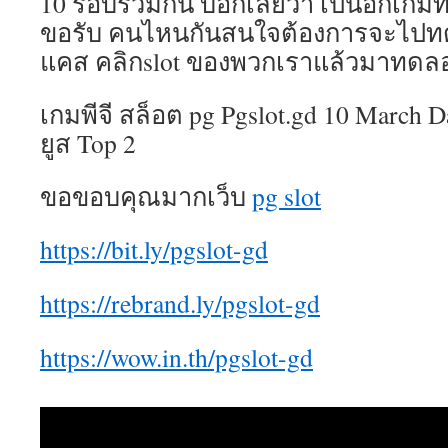
10 รอบร่วมกัน บอกเลยว่า เป็นอีกเกมท
ขอรับ คนไหนกันสนใจต้องการจะไปทด
แคส คลิกslot ของพวกเราแล้วมาทดลอ
เกมพีจี สล็อต pg Pgslot.gd 10 March D
ยูส Top 2
ขอขอบคุณมากเว็บ
pg slot
https://bit.ly/pgslot-gd
https://rebrand.ly/pgslot-gd
https://wow.in.th/pgslot-gd