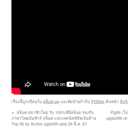
เรื่องนี้ถูกเขียนใน
สล็อต pg
และติดป้ายกำกับ
PGSlot
คั่นหน้า
ลิงก
←
สล็อต สมาชิกใหม่ รับ 100%พีจีสล็อต รองรับ
Pg99 เว็
ภาษาไทยเงินชัวร์ สล็อต แจกเทคนิคพิขิตเงินล้าน
pgslot99 เค
Top 36 by Archer pgslotth.asia 26 มี.ค. 67