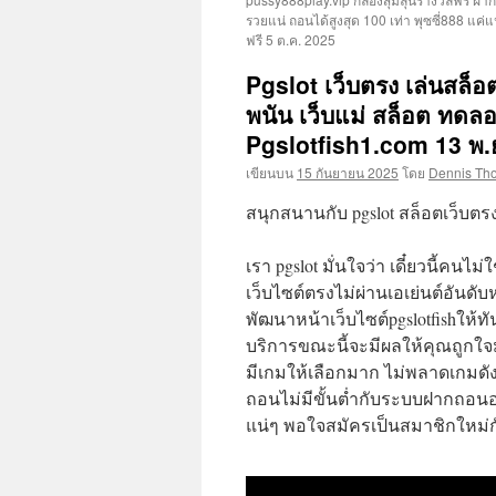
รวยแน่ ถอนได้สูงสุด 100 เท่า พุซซี่888 แค่แ
เนื้อหา
ฟรี 5 ต.ค. 2025
Pgslot เว็บตรง เล่นสล็อ
พนัน เว็บแม่ สล็อต ทดล
Pgslotfish1.com 13 พ.
เขียนบน
15 กันยายน 2025
โดย
Dennis Th
สนุกสนานกับ pgslot สล็อตเว็บตรง
เรา pgslot มั่นใจว่า เดี๋ยวนี้คนไ
เว็บไซต์ตรงไม่ผ่านเอเย่นต์อันดั
พัฒนาหน้าเว็บไซต์pgslotfishให้
บริการขณะนี้จะมีผลให้คุณถูกใจม
มีเกมให้เลือกมาก ไม่พลาดเกมดั
ถอนไม่มีขั้นต่ำกับระบบฝากถอนออ
แน่ๆ พอใจสมัครเป็นสมาชิกใหม่ก