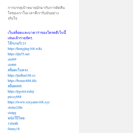
การบรรลุเป้าหมายมักมากับการตัดสิน
ใจของเราในเวลาที่เรารับมันอย่าง
จริงใจ
เว็บสล็อตและบาคาร่าของโครตดีเว็บนี้
เล่นแล้วรวยจัดๆ
โจ๊กเกอร์123
https://hengjing168.wiki
https://jin55.net
slot99
slot66
สล็อตเว็บตรง
https://judhai168.co
https://bonus888.life
สล็อต888
https://pgslot.today
pussy888
https://www.sexyauto168.xyz
slotxo24hr
slotpg
หนังโป๊ไทย
1xbetth
funny18