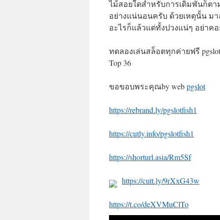
ไม้สอยใดสำหรับการเดิมพันก็ตา
อย่างแน่นอนครับ ด้วยเหตุนั้น มาล
อะไรก็แล้วแต่ทั้งปวงแน่ๆ อย่าค
ทดลองเล่นสล็อตทุกค่ายฟรี pgslotfi
Top 36
ขอขอบพระคุณby web
pgslot
https://rebrand.ly/pgslotfish1
https://cutly.info/pgslotfish1
https://shorturl.asia/Rm5Sf
https://cutt.ly/9rXxG43w
https://t.co/deXVMuClTo