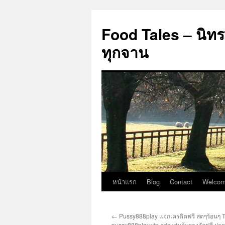
Food Tales – นิท
ทุกจาน
หน้าแรก
Blog
Contact
Welcome
ข้าม
ไป
←
Pussy888play แจกเครดิตฟรี สดๆร้อนๆ T
ยัง
pussy888play.vip กล่องสุ่มลุ้นรางวัลฟรี ฝ