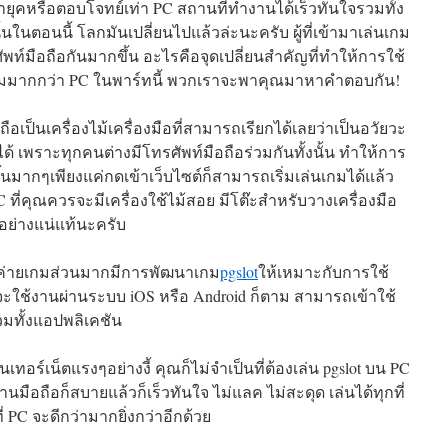
้ำยุคหรือตอบโจทย์เท่า PC สถานที่ทำงานได้เร็วทันใจรวมทั้ง
้นในตอนนี้ โลกมันเปลี่ยนไปแล้วล่ะนะครับ ผู้ที่เข้ามาเล่นเกม
ศัพท์มือถือกันมากขึ้น อะไรคือจุดเปลี่ยนสำคัญที่ทำให้การใช้
ยมมากกว่า PC ในพาร์ทนี้ พวกเราจะพาคุณมาหาคำตอบกัน!
เป็นเครื่องไม้เครื่องมือที่สามารถเรียกได้เลยว่าเป็นอวัยวะ
ได้ เพราะทุกคนต่างมีโทรศัพท์มือถือร่วมกันทั้งนั้น ทำให้การ
ึ้นมากๆเพียงแค่กดเข้าเว็บไซต์ก็สามารถเริ่มเล่นเกมได้แล้ว
C ที่คุณควรจะมีเครื่องใช้ไม้สอย มีโต๊ะสำหรับวางเครื่องมือ
ี่อย่างแน่แท้นะครับ
น ค่ายเกมส่วนมากมีการพัฒนาเกม
pgslot
ให้เหมาะกับการใช้
าจะใช้งานผ่านระบบ iOS หรือ Android ก็ตาม สามารถเข้าใช้
วมทั้งแอปพลิเคชัน
ินเทอร์เน็ตแรงๆอย่างงี้ คุณก็ไม่จำเป็นที่ต้องเล่น pgslot บน PC
านมือถือก็สบายแล้วก็เร็วทันใจ ไม่แลค ไม่สะดุด เล่นได้ทุกที่
่ PC จะดีกว่ามากยิ่งกว่าอีกด้วย