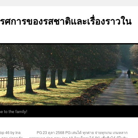
รรศการของรสชาติและเรื่องราวใน
 to the family!
op 46 by Ina
PG 23 ตุลา 2568 PG เล่นได้ ทุกค่าย จ่ายทุกเกม เกมหลาก
าก-ถอน ปลอดภัย
หลายแนว ฝาก-ถอน ง่าย 10 ล้านก็ถอนได้ PG เชื่อถือได้ มีใบรับ