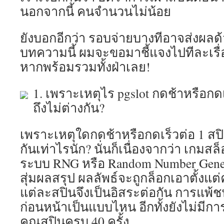
นอกจากนี้ คนจำนวนไม่น้อย
ยังบอกอีกว่า รอบจ่ายบางทีอาจส่งผลด้
บทความนี้ ผมจะขอมาชี้แจงไปทีละเรื่
หากพร้อมรวมทั้งฝ่าเลย!
1. เพราะเหตุไร pgslot กดช้าหรือกด
ถึงไม่ต่างกัน?
เพราะเหตุใดกดช้าหรือกดเร็วต่อ 1 สปิ
กันเท่าไรนัก? นั่นก็เนื่องจากว่า เกมส
ระบบ RNG หรือ Random Number Gene
สุ่มผลสรุป ผลลัพธ์จะถูกล็อกเอาตั้งแต
แต่ละสปินจึงเป็นอิสระต่อกัน การแพ้ชน
ก่อนหน้าเป็นแบบไหน อีกทั้งยังไม่มีการ
คุณสปินครบ 40 ครั้ง