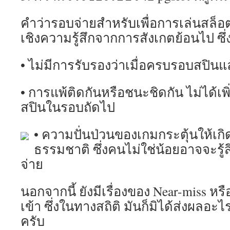
คำว่ารอบจ่ายสำหรับเพื่อการเล่นสล็อต
เชิงความรู้สึกจากการสังเกตย้อนไป ซึ
• ไม่มีการรับรองว่าเมื่อครบรอบสปิน
• การแพ้ติดกันหรือชนะชิดกัน ไม่ได้
สปินในรอบถัดไป
• ความปั่นป่วนของเกมกระตุ้นให้เ
ธรรมชาติ ซึ่งคนไม่ใช่น้อยอาจจะรู้
จ่าย
นอกจากนี้ ยังมีเรื่องของ Near-miss หร
เข้า ซึ่งในทางสถิติ มันก็มิได้ส่งผลอ
ครับ