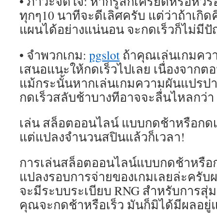
• ภาวะจิตใจ: หากรู้สึกเครียดหรือหัวร
ทุกๆ10 นาทีจะดีเลิศครับ แต่ว่าถ้าเกิดค
แผนได้อย่างแน่นอน จะกดเร็วก็ไม่มีป
• จำพวกเกม:
pgslot
ถ้าคุณเล่นเกมควา
เสนอแนะให้กดเร็วไปเลย เนื่องจาก
แม้กระนั้นหากเล่นเกมความผันแปรปา
กดเร็วสลับช้าบางทีอาจจะลื่นไหลกว่า
เล่น สล็อตออนไลน์ แบบกดช้าหรือกดเ
แต่แปลงจำนวนสปินแล้วก็เวลา!
การเล่นสล็อตออนไลน์แบบกดช้าหรือกด
แปลงรอบการจ่ายของเกมเลยล่ะครับผม 
จะมีระบบระเบียบ RNG สำหรับการสุ่มผล
คุณจะกดช้าหรือเร็ว มันก็มิได้มีผลอยู่