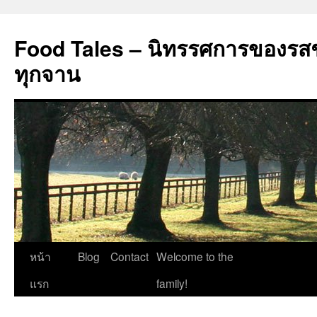
Food Tales – นิทรรศการของรสช
ทุกจาน
ข้าม
หน้า
Blog
Contact
Welcome to the
ไป
แรก
family!
ยัง