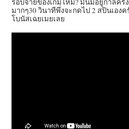
รอบจ่ายของเกมไหม? มันมีอยู่กาลครั้ง
มากๆ30 วินาทีพึ่งจะกดไป 2 สปินเองคร
โบนัสเฉยเมยเลย