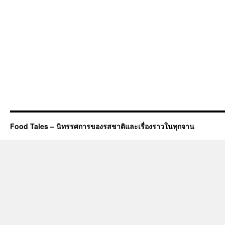
Food Tales – นิทรรศการของรสชาติและเรื่องราวในทุกจาน