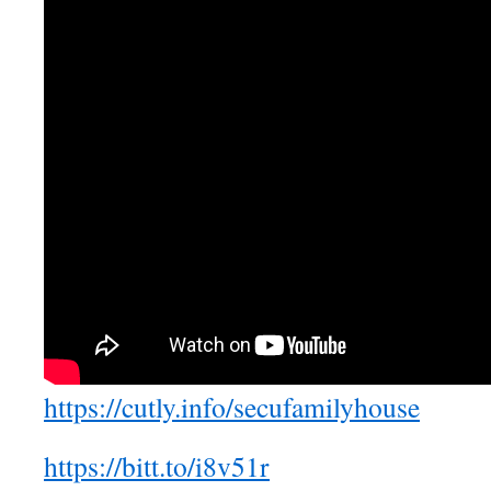
https://cutly.info/secufamilyhouse
https://bitt.to/i8v51r