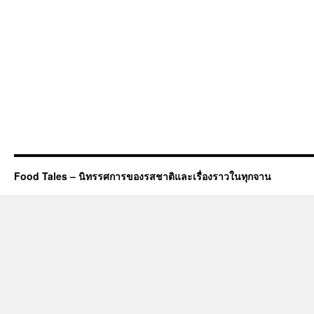
Food Tales – นิทรรศการของรสชาติและเรื่องราวในทุกจาน