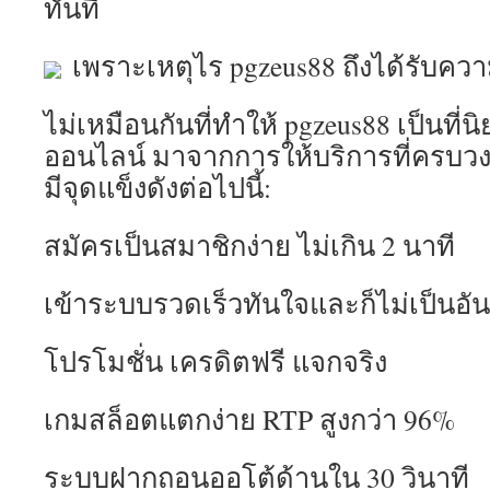
ทันที
เพราะเหตุไร pgzeus88 ถึงได้รับคว
ไม่เหมือนกันที่ทำให้ pgzeus88 เป็นที
ออนไลน์ มาจากการให้บริการที่ครบวง
มีจุดแข็งดังต่อไปนี้:
สมัครเป็นสมาชิกง่าย ไม่เกิน 2 นาที
เข้าระบบรวดเร็วทันใจและก็ไม่เป็นอั
โปรโมชั่น เครดิตฟรี แจกจริง
เกมสล็อตแตกง่าย RTP สูงกว่า 96%
ระบบฝากถอนออโต้ด้านใน 30 วินาที