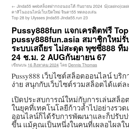
←
Jinda55 webสล็อตฝากถอนออโต้ กันยายน 2024
น์|casino|cas
เนื้อหา
คาสิโนออนไลน์เว็บเปิดใหม่ จินดา55 ทดลองเล่น
Top 28 by Ulysses jinda55 Jinda55.run 23
Pussy888fun แจกเครดิตฟรี Top
pussy888fun.asia สมาชิกใหม่รั
ระบบเสถียร ไม่สะดุด พุซซี่888 ท
24 ช.ม. 2 AUGกันยายน 67
เขียนบน
16 สิงหาคม 2024
โดย
Dennis Thomas
Pussy888 เว็บไซต์สล็อตออนไลน์ บริ
ง่าย สนุกกับเว็บไซต์รวมสล็อตได้แต่ล
เปิดประสบการณ์ใหม่กับการเล่นสล็อต
ในยุคที่เทคโนโลยีก้าวล้ำไปอย่างรวด
ออนไลน์ก็ได้รับการพัฒนาและก็ปรับปร
ขึ้น แม้คุณเป็นหนึ่งในคนที่เผลอไผล