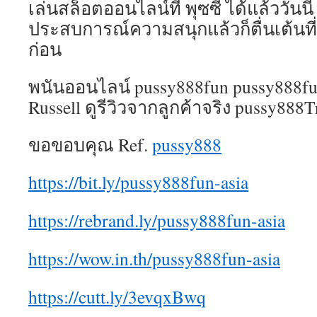
เล่นสล็อตออนไลน์ที่ พุซซี่ ได้แล้ววันนี
ประสบการณ์ความสนุกแล้วก็ตื่นเต้นที
ก่อน
พนันออนไลน์ pussy888fun pussy888fun
Russell ดูรีวิวจากลูกค้าจริง pussy888T
ขอขอบคุณ Ref.
pussy888
https://bit.ly/pussy888fun-asia
https://rebrand.ly/pussy888fun-asia
https://wow.in.th/pussy888fun-asia
https://cutt.ly/3evqxBwq