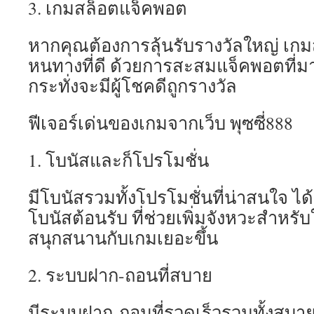
3. เกมสล็อตแจ็คพอต
หากคุณต้องการลุ้นรับรางวัลใหญ่ เก
หนทางที่ดี ด้วยการสะสมแจ็คพอตที่มา
กระทั่งจะมีผู้โชคดีถูกรางวัล
ฟีเจอร์เด่นของเกมจากเว็บ พุซซี่888
1. โบนัสและก็โปรโมชั่น
มีโบนัสรวมทั้งโปรโมชั่นที่น่าสนใจ ได้
โบนัสต้อนรับ ที่ช่วยเพิ่มจังหวะสำห
สนุกสนานกับเกมเยอะขึ้น
2. ระบบฝาก-ถอนที่สบาย
มีระบบฝาก-ถอนที่รวดเร็วรวมทั้งสบ